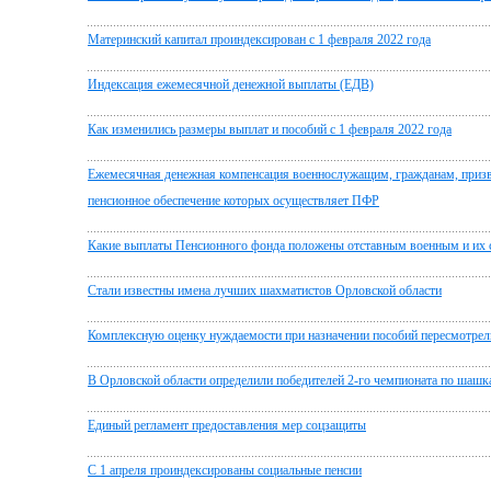
Материнский капитал проиндексирован с 1 февраля 2022 года
Индексация ежемесячной денежной выплаты (ЕДВ)
Как изменились размеры выплат и пособий с 1 февраля 2022 года
Ежемесячная денежная компенсация военнослужащим, гражданам, призв
пенсионное обеспечение которых осуществляет ПФР
Какие выплаты Пенсионного фонда положены отставным военным и их
Стали известны имена лучших шахматистов Орловской области
Комплексную оценку нуждаемости при назначении пособий пересмотрел
В Орловской области определили победителей 2-го чемпионата по шашк
Единый регламент предоставления мер соцзащиты
С 1 апреля проиндексированы социальные пенсии