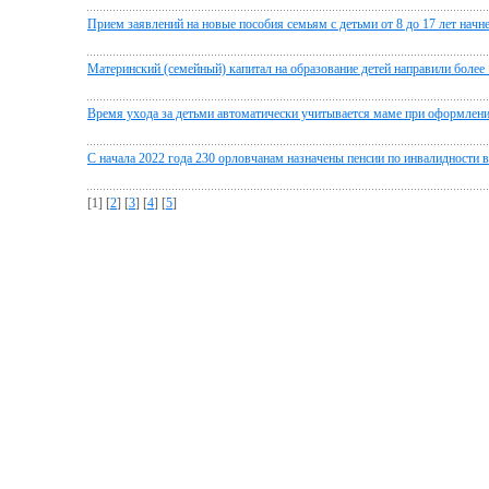
Прием заявлений на новые пособия семьям с детьми от 8 до 17 лет начне
Материнский (семейный) капитал на образование детей направили более 
Время ухода за детьми автоматически учитывается маме при оформлени
С начала 2022 года 230 орловчанам назначены пенсии по инвалидности 
[1] [
2
] [
3
] [
4
] [
5
]