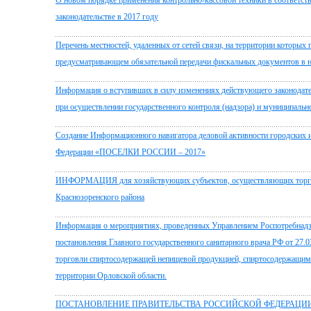
О новом порядке применения контрольно-кассовой техники в соответст
законодательстве в 2017 году
Перечень местностей, удаленных от сетей связи, на территории которых
предусматривающем обязательной передачи фискальных документов в н
Информация о вступивших в силу изменениях действующего законодате
при осуществлении государственного контроля (надзора) и муниципальн
Создание Информационного навигатора деловой активности городских и
Федерации «ПОСЕЛКИ РОССИИ – 2017»
ИНФОРМАЦИЯ для хозяйствующих субъектов, осуществляющих торгов
Краснозоренского района
Информация о мероприятиях, проведенных Управлением Роспотребнадзо
постановления Главного государственного санитарного врача РФ от 27.
торговли спиртосодержащей непищевой продукцией, спиртосодержащим
территории Орловской области.
ПОСТАНОВЛЕНИЕ ПРАВИТЕЛЬСТВА РОССИЙСКОЙ ФЕДЕРАЦИИ от 26