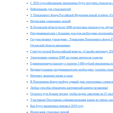
С 2016 года работающие пенсионеры будут получать страховую 
Информация для страхователей
У Пенсионного фонда Российской Федерации новый телефон «Г
Индексация социальных пенсий
В Орловской области более 5000 подростков прошли курс обуче
Предпринимателям с большим доходом необходимо поторопитьс
Государственное учреждение - Управление Пенсионного фонда Р
Орловской области напоминает.
Стартует второй Всероссийский конкурс «Спасибо интернету 20
Электронные сервисы ПФР на страже интересов граждан
Единовременную выплату в размере 5 000 рублей пенсионеры пол
Индивидуальным предпринимателям необходимо уплатить стра
Интернет экономит время и силы
В Пенсионном фонде пройдет единый день электронных сервисо
Любые способы обналичить материнский капитал незаконны!
Осталось чуть больше месяца, чтобы подать заявление на 25 ты
Участникам Программы софинансирования важно не забыть зап
Как будут назначаться пенсии в 2019 году
Индексация страховых пенсий