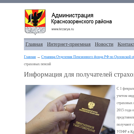
Главная
Интернет-приемная
Новости
Контак
Главная
→
Страница Отделения Пенсионного фонда РФ по Орловской о
страховых пенсий
Информация для получателей страхо
С 1 феврал
учетом инд
страховых 
2015 года 
представил
получают с
УПФР в Кра