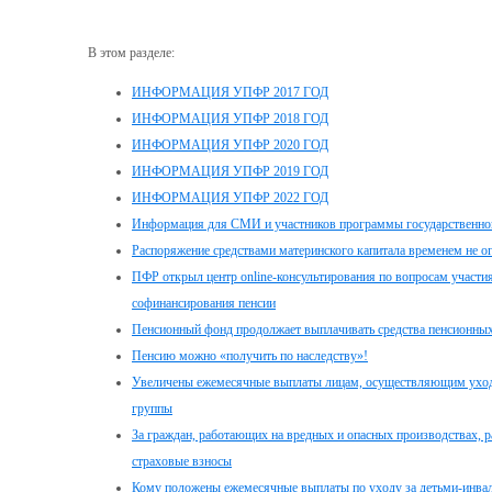
В этом разделе:
ИНФОРМАЦИЯ УПФР 2017 ГОД
ИНФОРМАЦИЯ УПФР 2018 ГОД
ИНФОРМАЦИЯ УПФР 2020 ГОД
ИНФОРМАЦИЯ УПФР 2019 ГОД
ИНФОРМАЦИЯ УПФР 2022 ГОД
Информация для СМИ и участников программы государственног
Распоряжение средствами материнского капитала временем не о
ПФР открыл центр online-консультирования по вопросам участи
софинансирования пенсии
Пенсионный фонд продолжает выплачивать средства пенсионных
Пенсию можно «получить по наследству»!
Увеличены ежемесячные выплаты лицам, осуществляющим уход з
группы
За граждан, работающих на вредных и опасных производствах, 
страховые взносы
Кому положены ежемесячные выплаты по уходу за детьми-инвал