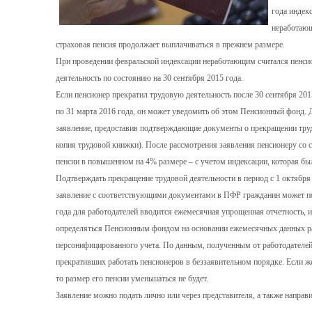
года индек
неработаю
страховая пенсия продолжает выплачиваться в прежнем размере.
При проведении февральской индексации неработающим считался пенси
деятельность по состоянию на 30 сентября 2015 года.
Если пенсионер прекратил трудовую деятельность после 30 сентября 2015
по 31 марта 2016 года, он может уведомить об этом Пенсионный фонд. 
заявление, предоставив подтверждающие документы о прекращении труд
копия трудовой книжки). После рассмотрения заявления пенсионеру со 
пенсии в повышенном на 4% размере – с учетом индексации, которая бы
Подтверждать прекращение трудовой деятельности в период с 1 октября 
заявление с соответствующими документами в ПФР гражданин может по 
года для работодателей вводится ежемесячная упрощенная отчетность, 
определяться Пенсионным фондом на основании ежемесячных данных раб
персонифицированного учета. По данным, полученным от работодателе
прекративших работать пенсионеров в беззаявительном порядке. Если ж
то размер его пенсии уменьшаться не будет.
Заявление можно подать лично или через представителя, а также направи