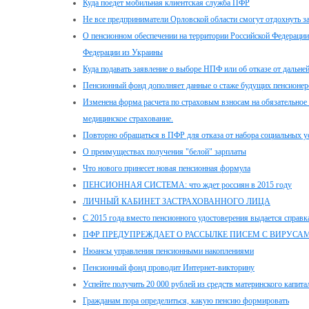
Куда поедет мобильная клиентская служба ПФР
Не все предприниматели Орловской области смогут отдохнуть за
О пенсионном обеспечении на территории Российской Федераци
Федерации из Украины
Куда подавать заявление о выборе НПФ или об отказе от дальн
Пенсионный фонд дополняет данные о стаже будущих пенсионер
Изменена форма расчета по страховым взносам на обязательное 
медицинское страхование.
Повторно обращаться в ПФР для отказа от набора социальных ус
О преимуществах получения "белой" зарплаты
Что нового принесет новая пенсионная формула
ПЕНСИОННАЯ СИСТЕМА: что ждет россиян в 2015 году
ЛИЧНЫЙ КАБИНЕТ ЗАСТРАХОВАННОГО ЛИЦА
С 2015 года вместо пенсионного удостоверения выдается справк
ПФР ПРЕДУПРЕЖДАЕТ О РАССЫЛКЕ ПИСЕМ С ВИРУСА
Нюансы управления пенсионными накоплениями
Пенсионный фонд проводит Интернет-викторину
Успейте получить 20 000 рублей из средств материнского капита
Гражданам пора определиться, какую пенсию формировать