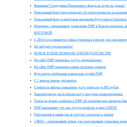
Внимание! Сотрудники Пенсионного фонда не ходят по домам!
Пенсионный фонд предупреждает об ответственности за мошенн
Пенсионный фонд и налоговая инспекция будут вместе бороться
Интервью с начальником управления ПФР в Краснозоренском р
КРЕТОВОЙ
С 2014 года снижается ставка страховых взносов для самозанят
Не забудьте сделать выбор!
НОВОЕ В ПЕНСИОННОМ ЗАКОНОДАТЕЛЬСТВЕ
На сайте ПФР появилась услуга «видеозвонок»
На сайте ПФР появились новые полезные сервисы
Куда поедет мобильная клиентская служба ПФР
С 1 апреля пенсии увеличатся
Стоимость набора социальных услуг выросла до 881 рубля
Накопительную часть пенсии могут получить правопреемники
Теперь не нужно сообщать в ПФР об открытии или закрытии бан
ПФР напоминает, что при трудоустройстве нужен СНИЛС
Работающие в каникулы не получат соцдоплат к пенсии
«ЛКП» - современный сервис для плательщиков страховых взно