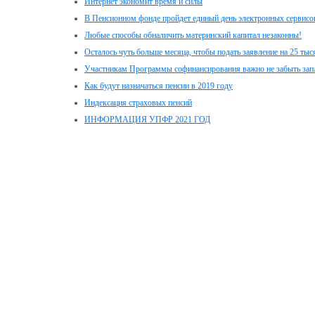
Интернет экономит время и силы
В Пенсионном фонде пройдет единый день электронных сервисо
Любые способы обналичить материнский капитал незаконны!
Осталось чуть больше месяца, чтобы подать заявление на 25 ты
Участникам Программы софинансирования важно не забыть зап
Как будут назначаться пенсии в 2019 году
Индексация страховых пенсий
ИНФОРМАЦИЯ УПФР 2021 ГОД