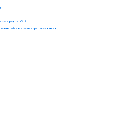
в
сяч из средств МСК
латить добровольные страховые взносы