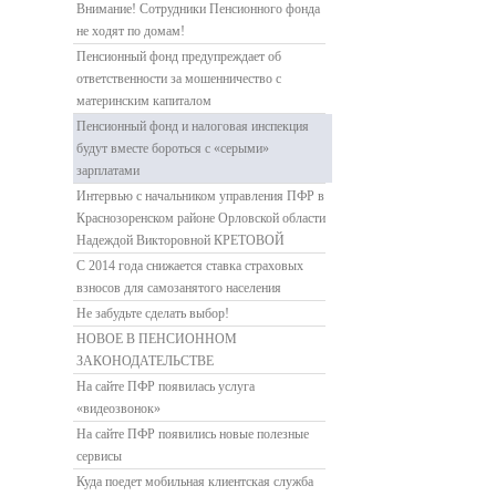
Внимание! Сотрудники Пенсионного фонда
не ходят по домам!
Пенсионный фонд предупреждает об
ответственности за мошенничество с
материнским капиталом
Пенсионный фонд и налоговая инспекция
будут вместе бороться с «серыми»
зарплатами
Интервью с начальником управления ПФР в
Краснозоренском районе Орловской области
Надеждой Викторовной КРЕТОВОЙ
С 2014 года снижается ставка страховых
взносов для самозанятого населения
Не забудьте сделать выбор!
НОВОЕ В ПЕНСИОННОМ
ЗАКОНОДАТЕЛЬСТВЕ
На сайте ПФР появилась услуга
«видеозвонок»
На сайте ПФР появились новые полезные
сервисы
Куда поедет мобильная клиентская служба