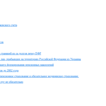
ковского счета
сов
 границей из-за долгов перед ПФР
и лиц, прибывших на территорию Российской Федерации из Украины
ейшего формирования пенсионных накоплений
ов до 2002 года
пенсионное страхование и обязательное медицинское страхование.
луг не обязательно