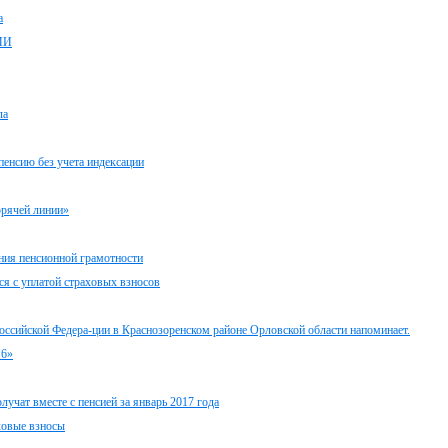
а
МИ
ла
пенсию без учета индексации
орячей линии»
ния пенсионной грамотности
я с уплатой страховых взносов
оссийской Федера-ции в Краснозоренском районе Орловской области напоминает.
16»
учат вместе с пенсией за январь 2017 года
ховые взносы