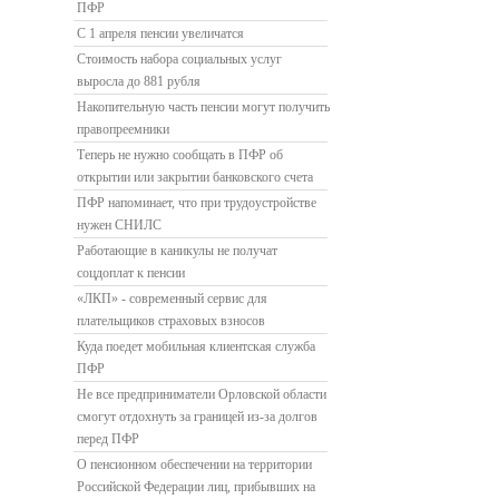
ПФР
С 1 апреля пенсии увеличатся
Стоимость набора социальных услуг
выросла до 881 рубля
Накопительную часть пенсии могут получить
правопреемники
Теперь не нужно сообщать в ПФР об
открытии или закрытии банковского счета
ПФР напоминает, что при трудоустройстве
нужен СНИЛС
Работающие в каникулы не получат
соцдоплат к пенсии
«ЛКП» - современный сервис для
плательщиков страховых взносов
Куда поедет мобильная клиентская служба
ПФР
Не все предприниматели Орловской области
смогут отдохнуть за границей из-за долгов
перед ПФР
О пенсионном обеспечении на территории
Российской Федерации лиц, прибывших на