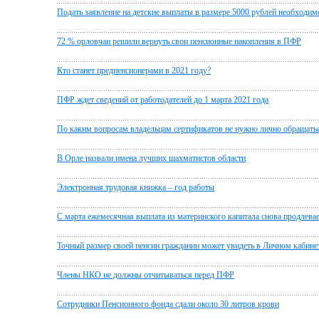
Подать заявление на детские выплаты в размере 5000 рублей необходим
72 % орловчан решили вернуть свои пенсионные накопления в ПФР
Кто станет предпенсионерами в 2021 году?
ПФР ждет сведений от работодателей до 1 марта 2021 года
По каким вопросам владельцам сертификатов не нужно лично обращать
В Орле назвали имена лучших шахматистов области
Электронная трудовая книжка – год работы
С марта ежемесячная выплата из материнского капитала снова продлева
Точный размер своей пенсии гражданин может увидеть в Личном кабине
Члены НКО не должны отчитываться перед ПФР
Сотрудники Пенсионного фонда сдали около 30 литров крови