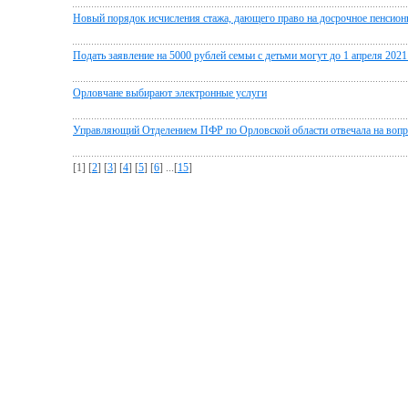
Новый порядок исчисления стажа, дающего право на досрочное пенсион
Подать заявление на 5000 рублей семьи с детьми могут до 1 апреля 2021
Орловчане выбирают электронные услуги
Управляющий Отделением ПФР по Орловской области отвечала на вопр
[1] [
2
] [
3
] [
4
] [
5
] [
6
] ...[
15
]