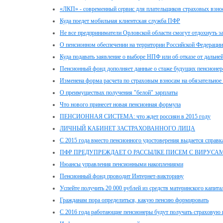
«ЛКП» - современный сервис для плательщиков страховых взно
Куда поедет мобильная клиентская служба ПФР
Не все предприниматели Орловской области смогут отдохнуть за
О пенсионном обеспечении на территории Российской Федераци
Куда подавать заявление о выборе НПФ или об отказе от дальн
Пенсионный фонд дополняет данные о стаже будущих пенсионер
Изменена форма расчета по страховым взносам на обязательное 
О преимуществах получения "белой" зарплаты
Что нового принесет новая пенсионная формула
ПЕНСИОННАЯ СИСТЕМА: что ждет россиян в 2015 году
ЛИЧНЫЙ КАБИНЕТ ЗАСТРАХОВАННОГО ЛИЦА
С 2015 года вместо пенсионного удостоверения выдается справк
ПФР ПРЕДУПРЕЖДАЕТ О РАССЫЛКЕ ПИСЕМ С ВИРУСА
Нюансы управления пенсионными накоплениями
Пенсионный фонд проводит Интернет-викторину
Успейте получить 20 000 рублей из средств материнского капита
Гражданам пора определиться, какую пенсию формировать
С 2016 года работающие пенсионеры будут получать страховую 