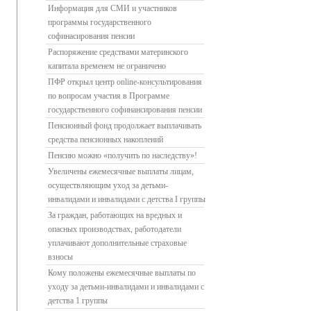
Информация для СМИ и участников
программы государственного
софинасирования пенсии
Распоряжение средствами материнского
капитала временем не ограничено
ПФР открыл центр online-консультирования
по вопросам участия в Программе
государственного софинансирования пенсии
Пенсионный фонд продолжает выплачивать
средства пенсионных накоплений
Пенсию можно «получить по наследству»!
Увеличены ежемесячные выплаты лицам,
осуществляющим уход за детьми-
инвалидами и инвалидами с детства I группы
За граждан, работающих на вредных и
опасных производствах, работодатели
уплачивают дополнительные страховые
взносы
Кому положены ежемесячные выплаты по
уходу за детьми-инвалидами и инвалидами с
детства 1 группы