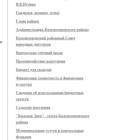
В.В.Путина
Гордимся, помним, чтим!
Глава района
Администрация Краснозоренского района
Краснозоренский районный Совет
ие
народных депутатов
Контрольно-счётный орган
Противодействие коррупции
Бюджет для граждан
Финансовая грамотность и финансовая
культура
Сведения об использовании бюджетных
средств
Сельские поселения
"Красная Заря" - газета Краснозоренского
района
Муниципальные услуги и контрольные
функции