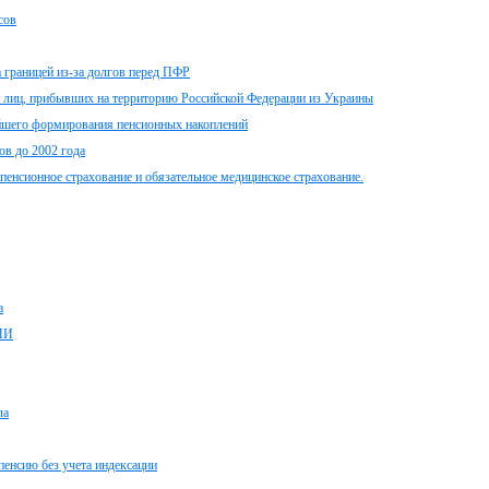
сов
 границей из-за долгов перед ПФР
и лиц, прибывших на территорию Российской Федерации из Украины
ейшего формирования пенсионных накоплений
ов до 2002 года
пенсионное страхование и обязательное медицинское страхование.
а
МИ
ла
пенсию без учета индексации