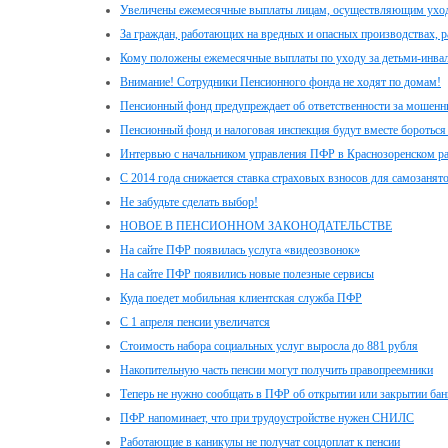
Увеличены ежемесячные выплаты лицам, осуществляющим уход з
За граждан, работающих на вредных и опасных производствах, 
Кому положены ежемесячные выплаты по уходу за детьми-инвал
Внимание! Сотрудники Пенсионного фонда не ходят по домам!
Пенсионный фонд предупреждает об ответственности за мошенн
Пенсионный фонд и налоговая инспекция будут вместе бороться
Интервью с начальником управления ПФР в Краснозоренском 
С 2014 года снижается ставка страховых взносов для самозанят
Не забудьте сделать выбор!
НОВОЕ В ПЕНСИОННОМ ЗАКОНОДАТЕЛЬСТВЕ
На сайте ПФР появилась услуга «видеозвонок»
На сайте ПФР появились новые полезные сервисы
Куда поедет мобильная клиентская служба ПФР
С 1 апреля пенсии увеличатся
Стоимость набора социальных услуг выросла до 881 рубля
Накопительную часть пенсии могут получить правопреемники
Теперь не нужно сообщать в ПФР об открытии или закрытии бан
ПФР напоминает, что при трудоустройстве нужен СНИЛС
Работающие в каникулы не получат соцдоплат к пенсии