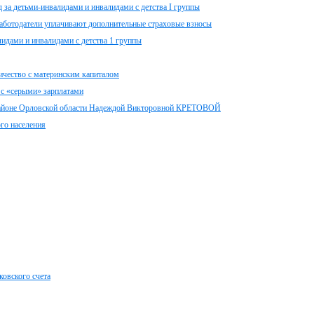
а детьми-инвалидами и инвалидами с детства I группы
работодатели уплачивают дополнительные страховые взносы
идами и инвалидами с детства 1 группы
ичество с материнским капиталом
 с «серыми» зарплатами
районе Орловской области Надеждой Викторовной КРЕТОВОЙ
ого населения
ковского счета