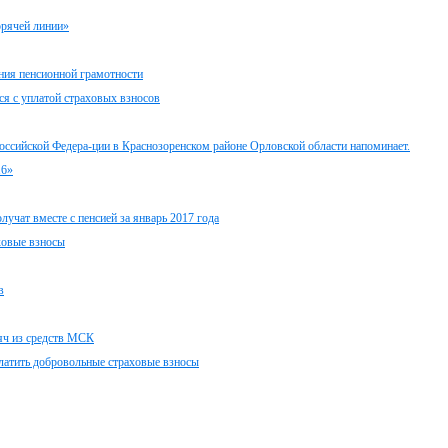
орячей линии»
ния пенсионной грамотности
я с уплатой страховых взносов
оссийской Федера-ции в Краснозоренском районе Орловской области напоминает.
16»
учат вместе с пенсией за январь 2017 года
ховые взносы
в
сяч из средств МСК
латить добровольные страховые взносы