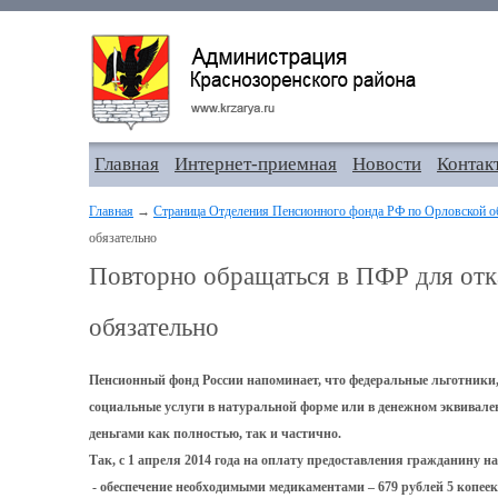
Главная
Интернет-приемная
Новости
Контак
Главная
→
Страница Отделения Пенсионного фонда РФ по Орловской о
обязательно
Повторно обращаться в ПФР для отка
обязательно
Пенсионный фонд России напоминает, что федеральные льготники,
социальные услуги в натуральной форме или в денежном эквивален
деньгами как полностью, так и частично.
Так, с 1 апреля 2014 года на оплату предоставления гражданину н
- обеспечение необходимыми медикаментами – 679 рублей 5 копеек