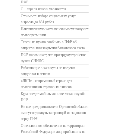
ПФР
С 1 апреля пенсии увеличатся
Стоимость набора социальных услуг
выросла до 881 рубля
Накопительную часть пенсии могут получить
правопреемники
Теперь не нужно сообщать в ПФР об
открытии или закрытии банковского счета
ПФР напоминает, что при трудоустройстве
нужен СНИЛС
Работающие в каникулы не получат
соцдоплат к пенсии
«ЛКП» - современный сервис для
плательщиков страховых взносов
Куда поедет мобильная клиентская служба
ПФР
Не все предприниматели Орловской области
смогут отдохнуть за границей из-за долгов
перед ПФР
О пенсионном обеспечении на территории
Российской Федерации лиц, прибывших на