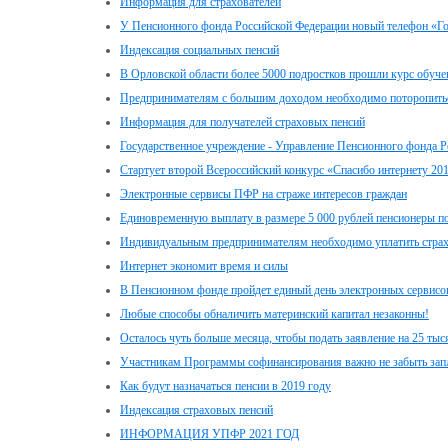
Информация для страхователей
У Пенсионного фонда Российской Федерации новый телефон «Г
Индексация социальных пенсий
В Орловской области более 5000 подростков прошли курс обуче
Предпринимателям с большим доходом необходимо поторопитьс
Информация для получателей страховых пенсий
Государственное учреждение - Управление Пенсионного фонда Р
Стартует второй Всероссийский конкурс «Спасибо интернету 20
Электронные сервисы ПФР на страже интересов граждан
Единовременную выплату в размере 5 000 рублей пенсионеры пол
Индивидуальным предпринимателям необходимо уплатить стра
Интернет экономит время и силы
В Пенсионном фонде пройдет единый день электронных сервисо
Любые способы обналичить материнский капитал незаконны!
Осталось чуть больше месяца, чтобы подать заявление на 25 ты
Участникам Программы софинансирования важно не забыть зап
Как будут назначаться пенсии в 2019 году
Индексация страховых пенсий
ИНФОРМАЦИЯ УПФР 2021 ГОД