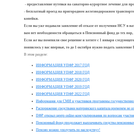
- предоставление путевки на санаторно-курортное лечение для пр
- бесплатный проезд на пригородном железнодорожном транспорте,
копейки.
Если вы уже подавали заявление об отказе от получения НСУ в на
вам нет необходимости обращаться в Пенсионный фонд до тех пор,
Если же вы поменяли свое решение и хотите с 1 января следующег
появилось у вас впервые, то до 1 октября нужно подать заявление
В этом разделе:
ИНФОРМАЦИЯ УПФР 2017 ГОД
ИНФОРМАЦИЯ УПФР 2018 ГОД
ИНФОРМАЦИЯ УПФР 2020 ГОД
ИНФОРМАЦИЯ УПФР 2019 ГОД
ИНФОРМАЦИЯ УПФР 2022 ГОД
Информация для СМИ и участников программы государственног
Распоряжение средствами материнского капитала временем не о
ПФР открыл центр online-консультирования по вопросам участи
Пенсионный фонд продолжает выплачивать средства пенсионных
Пенсию можно «получить по наследству»!