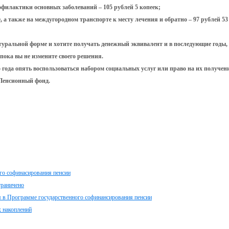
офилактики основных заболеваний – 105 рублей 5 копеек;
 а также на междугородном транспорте к месту лечения и обратно – 97 рублей 53
туральной форме и хотите получать денежный эквивалент и в последующие годы,
 пока вы не измените своего решения.
о года опять воспользоваться набором социальных услуг или право на их получен
 Пенсионный фонд.
о софинасирования пенсии
граничено
я в Программе государственного софинансирования пенсии
 накоплений