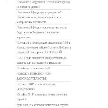
Внимание! Сотрудники Пенсионного фонда
не ходят по домам!
Пенсионный фонд предупреждает об
ответственности за мошенничество с
материнским капиталом
Пенсионный фонд и налоговая инспекция
будут вместе бороться с «серыми»
зарплатами
Интервью с начальником управления ПФР в
Краснозоренском районе Орловской области
Надеждой Викторовной КРЕТОВОЙ
С 2014 года снижается ставка страховых
взносов для самозанятого населения
Не забудьте сделать выбор!
НОВОЕ В ПЕНСИОННОМ
ЗАКОНОДАТЕЛЬСТВЕ
На сайте ПФР появилась услуга
«видеозвонок»
На сайте ПФР появились новые полезные
сервисы
Куда поедет мобильная клиентская служба