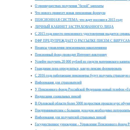
О преимуществах получения "белой" зарплаты
Что нового принесет новая пенсионная формула
ПЕНСИОННАЯ СИСТЕМА: что ждет россиян в 2015 году
ЛИЧНЫЙ КАБИНЕТ ЗАСТРАХОВАННОГО ЛИЦА
С 2015 года вместо пенсионного удостоверения выдается справк
ПФР ПРЕДУПРЕЖДАЕТ О РАССЫЛКЕ ПИСЕМ С ВИРУСА
Нюансы управления пенсионными накоплениями
Пенсионный фонд проводит Интернет-викторину
Успейте получить 20 000 рублей из средств материнского капита
Гражданам пора определиться, какую пенсию формировать
С 2016 года работающие пенсионеры будут получать страховую 
Информация для страхователей
У Пенсионного фонда Российской Федерации новый телефон «Г
Индексация социальных пенсий
В Орловской области более 5000 подростков прошли курс обуче
Предпринимателям с большим доходом необходимо поторопитьс
Информация для получателей страховых пенсий
Государственное учреждение - Управление Пенсионного фонда Р