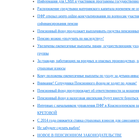
Информация для СМИ и участников программы государственног
Распоряжение средствами материнского капитала временем не о
ПФР открыл центр online-консультирования по вопросам участи
софинансирования пенсии
Пенсионный фонд продолжает выплачивать средства пенсионных
Пенсию можно «получить по наследству»!
Увеличены ежемесячные выплаты лицам, осуществляющим уход з
группы
За граждан, работающих на вредных и опасных производствах, 
страховые взносы
Кому положены ежемесячные выплаты по уходу за детьми-инвал
Внимание! Сотрудники Пенсионного фонда не ходят по домам!
Пенсионный фонд предупреждает об ответственности за мошенн
Пенсионный фонд и налоговая инспекция будут вместе бороться
Интервью с начальником управления ПФР в Краснозоренском р
КРЕТОВОЙ
С 2014 года снижается ставка страховых взносов для самозанят
Не забудьте сделать выбор!
НОВОЕ В ПЕНСИОННОМ ЗАКОНОДАТЕЛЬСТВЕ