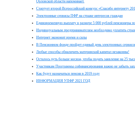
Орловской области напоминает.
Стартует второй Всероссийский конкурс «Спасибо интернету 20
Электронные сервисы ПФР на страже интересов граждан
Единовременную выплату в размере 5 000 рублей пенсионеры пол
Индивидуальным предпринимателям необходимо уплатить стра
Интернет экономит время и силы
В Пенсионном фонде пройдет единый день электронных сервисо
Любые способы обналичить материнский капитал незаконны!
Осталось чуть больше месяца, чтобы подать заявление на 25 ты
Участникам Программы софинансирования важно не забыть зап
Как будут назначаться пенсии в 2019 году
ИНФОРМАЦИЯ УПФР 2021 ГОД