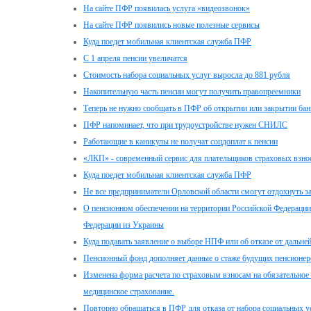
На сайте ПФР появилась услуга «видеозвонок»
На сайте ПФР появились новые полезные сервисы
Куда поедет мобильная клиентская служба ПФР
С 1 апреля пенсии увеличатся
Стоимость набора социальных услуг выросла до 881 рубля
Накопительную часть пенсии могут получить правопреемники
Теперь не нужно сообщать в ПФР об открытии или закрытии бан
ПФР напоминает, что при трудоустройстве нужен СНИЛС
Работающие в каникулы не получат соцдоплат к пенсии
«ЛКП» - современный сервис для плательщиков страховых взно
Куда поедет мобильная клиентская служба ПФР
Не все предприниматели Орловской области смогут отдохнуть за
О пенсионном обеспечении на территории Российской Федераци
Федерации из Украины
Куда подавать заявление о выборе НПФ или об отказе от дальн
Пенсионный фонд дополняет данные о стаже будущих пенсионер
Изменена форма расчета по страховым взносам на обязательное 
медицинское страхование.
Повторно обращаться в ПФР для отказа от набора социальных ус