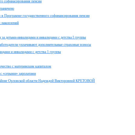
о софинасирования пенсии
граничено
я в Программе государственного софинансирования пенсии
 накоплений
а детьми-инвалидами и инвалидами с детства I группы
работодатели уплачивают дополнительные страховые взносы
идами и инвалидами с детства 1 группы
ичество с материнским капиталом
 с «серыми» зарплатами
районе Орловской области Надеждой Викторовной КРЕТОВОЙ