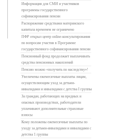
Информация для СМИ и участников
программы государственного
софинасирования пенсии
Распоряжение средствами материнского
капитала временем не ограничено
ПФР открыл центр online-консультирования
по вопросам участия в Программе
государственного софинансирования пенсии
Пенсионный фонд продолжает выплачивать
средства пенсионных накоплений
Пенсию можно «получить по наследству»!
Увеличены ежемесячные выплаты лицам,
осуществляющим уход за детьми-
инвалидами и инвалидами с детства I группы
За граждан, работающих на вредных и
опасных производствах, работодатели
уплачивают дополнительные страховые
взносы
Кому положены ежемесячные выплаты по
уходу за детьми-инвалидами и инвалидами с
детства 1 группы