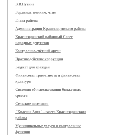
В.В.Путина
Гордимся, помним, чтим!
Глава района
Администрация Краснозоренского района
Краснозоренский районный Совет
народных депутатов
Контрольно-счётный орган
Противодействие коррупции
Бюджет для граждан
Финансовая грамотность и финансовая
культура
Сведения об использовании бюджетных
средств
Сельские поселения
"Красная Заря" - газета Краснозоренского
района
Муниципальные услуги и контрольные
функции