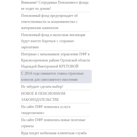
Внимание! Сотрудники Пенсионного фонда
не ходят по домам!
Пенсионный фонд предупреждает об
ответственности за мошенничество с
материнским капиталом
Пенсионный фонд и налоговая инспекция
будут вместе бороться с «серыми»
зарплатами
Интервью с начальником управления ПФР в
Краснозоренском районе Орловской области
Надеждой Викторовной КРЕТОВОЙ
С 2014 года снижается ставка страховых
взносов для самозанятого населения
Не забудьте сделать выбор!
НОВОЕ В ПЕНСИОННОМ
ЗАКОНОДАТЕЛЬСТВЕ
На сайте ПФР появилась услуга
«видеозвонок»
На сайте ПФР появились новые полезные
сервисы
Куда поедет мобильная клиентская служба