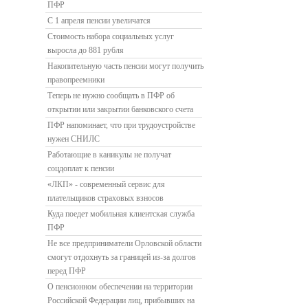
ПФР
С 1 апреля пенсии увеличатся
Стоимость набора социальных услуг
выросла до 881 рубля
Накопительную часть пенсии могут получить
правопреемники
Теперь не нужно сообщать в ПФР об
открытии или закрытии банковского счета
ПФР напоминает, что при трудоустройстве
нужен СНИЛС
Работающие в каникулы не получат
соцдоплат к пенсии
«ЛКП» - современный сервис для
плательщиков страховых взносов
Куда поедет мобильная клиентская служба
ПФР
Не все предприниматели Орловской области
смогут отдохнуть за границей из-за долгов
перед ПФР
О пенсионном обеспечении на территории
Российской Федерации лиц, прибывших на