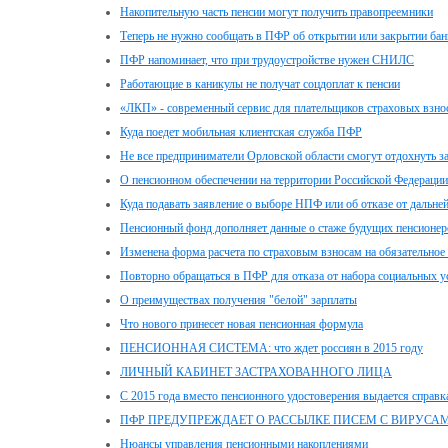
Накопительную часть пенсии могут получить правопреемники
Теперь не нужно сообщать в ПФР об открытии или закрытии бан
ПФР напоминает, что при трудоустройстве нужен СНИЛС
Работающие в каникулы не получат соцдоплат к пенсии
«ЛКП» - современный сервис для плательщиков страховых взно
Куда поедет мобильная клиентская служба ПФР
Не все предприниматели Орловской области смогут отдохнуть за
О пенсионном обеспечении на территории Российской Федераци
Куда подавать заявление о выборе НПФ или об отказе от дальн
Пенсионный фонд дополняет данные о стаже будущих пенсионер
Изменена форма расчета по страховым взносам на обязательное 
Повторно обращаться в ПФР для отказа от набора социальных ус
О преимуществах получения "белой" зарплаты
Что нового принесет новая пенсионная формула
ПЕНСИОННАЯ СИСТЕМА: что ждет россиян в 2015 году
ЛИЧНЫЙ КАБИНЕТ ЗАСТРАХОВАННОГО ЛИЦА
С 2015 года вместо пенсионного удостоверения выдается справк
ПФР ПРЕДУПРЕЖДАЕТ О РАССЫЛКЕ ПИСЕМ С ВИРУСА
Нюансы управления пенсионными накоплениями