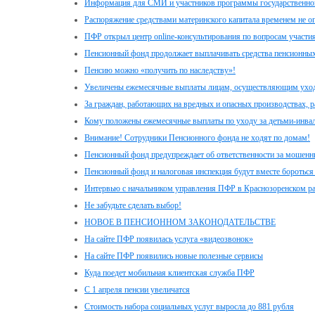
Информация для СМИ и участников программы государственног
Распоряжение средствами материнского капитала временем не о
ПФР открыл центр online-консультирования по вопросам участи
Пенсионный фонд продолжает выплачивать средства пенсионных
Пенсию можно «получить по наследству»!
Увеличены ежемесячные выплаты лицам, осуществляющим уход з
За граждан, работающих на вредных и опасных производствах, 
Кому положены ежемесячные выплаты по уходу за детьми-инвал
Внимание! Сотрудники Пенсионного фонда не ходят по домам!
Пенсионный фонд предупреждает об ответственности за мошенн
Пенсионный фонд и налоговая инспекция будут вместе бороться
Интервью с начальником управления ПФР в Краснозоренском 
Не забудьте сделать выбор!
НОВОЕ В ПЕНСИОННОМ ЗАКОНОДАТЕЛЬСТВЕ
На сайте ПФР появилась услуга «видеозвонок»
На сайте ПФР появились новые полезные сервисы
Куда поедет мобильная клиентская служба ПФР
С 1 апреля пенсии увеличатся
Стоимость набора социальных услуг выросла до 881 рубля