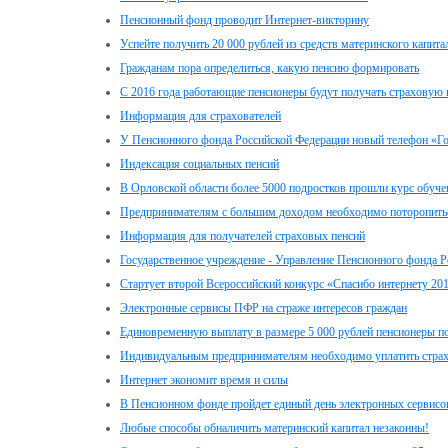
Пенсионный фонд проводит Интернет-викторину
Успейте получить 20 000 рублей из средств материнского капита
Гражданам пора определиться, какую пенсию формировать
С 2016 года работающие пенсионеры будут получать страховую 
Информация для страхователей
У Пенсионного фонда Российской Федерации новый телефон «Г
Индексация социальных пенсий
В Орловской области более 5000 подростков прошли курс обуче
Предпринимателям с большим доходом необходимо поторопитьс
Информация для получателей страховых пенсий
Государственное учреждение - Управление Пенсионного фонда Р
Стартует второй Всероссийский конкурс «Спасибо интернету 20
Электронные сервисы ПФР на страже интересов граждан
Единовременную выплату в размере 5 000 рублей пенсионеры пол
Индивидуальным предпринимателям необходимо уплатить стра
Интернет экономит время и силы
В Пенсионном фонде пройдет единый день электронных сервисо
Любые способы обналичить материнский капитал незаконны!