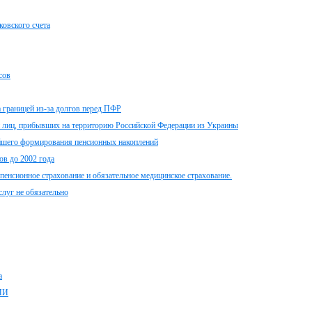
ковского счета
сов
 границей из-за долгов перед ПФР
и лиц, прибывших на территорию Российской Федерации из Украины
ейшего формирования пенсионных накоплений
ов до 2002 года
пенсионное страхование и обязательное медицинское страхование.
луг не обязательно
а
МИ