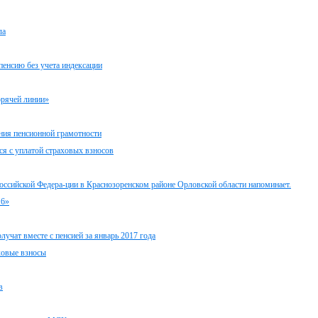
ла
пенсию без учета индексации
орячей линии»
ния пенсионной грамотности
я с уплатой страховых взносов
оссийской Федера-ции в Краснозоренском районе Орловской области напоминает.
16»
учат вместе с пенсией за январь 2017 года
ховые взносы
в