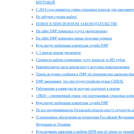
КРЕТОВОЙ
С 2014 года снижается ставка страховых взносов для самозанят
Не забудьте сделать выбор!
НОВОЕ В ПЕНСИОННОМ ЗАКОНОДАТЕЛЬСТВЕ
На сайте ПФР появилась услуга «видеозвонок»
На сайте ПФР появились новые полезные сервисы
Куда поедет мобильная клиентская служба ПФР
С 1 апреля пенсии увеличатся
Стоимость набора социальных услуг выросла до 881 рубля
Накопительную часть пенсии могут получить правопреемники
Теперь не нужно сообщать в ПФР об открытии или закрытии бан
ПФР напоминает, что при трудоустройстве нужен СНИЛС
Работающие в каникулы не получат соцдоплат к пенсии
«ЛКП» - современный сервис для плательщиков страховых взно
Куда поедет мобильная клиентская служба ПФР
Не все предприниматели Орловской области смогут отдохнуть за
О пенсионном обеспечении на территории Российской Федераци
Федерации из Украины
Куда подавать заявление о выборе НПФ или об отказе от дальн