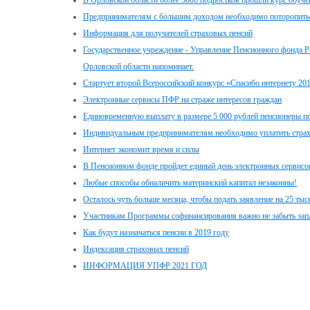
В Орловской области более 5000 подростков прошли курс обуче
Предпринимателям с большим доходом необходимо поторопитьс
Информация для получателей страховых пенсий
Государственное учреждение - Управление Пенсионного фонда Р
Орловской области напоминает.
Стартует второй Всероссийский конкурс «Спасибо интернету 20
Электронные сервисы ПФР на страже интересов граждан
Единовременную выплату в размере 5 000 рублей пенсионеры пол
Индивидуальным предпринимателям необходимо уплатить стра
Интернет экономит время и силы
В Пенсионном фонде пройдет единый день электронных сервисо
Любые способы обналичить материнский капитал незаконны!
Осталось чуть больше месяца, чтобы подать заявление на 25 ты
Участникам Программы софинансирования важно не забыть зап
Как будут назначаться пенсии в 2019 году
Индексация страховых пенсий
ИНФОРМАЦИЯ УПФР 2021 ГОД