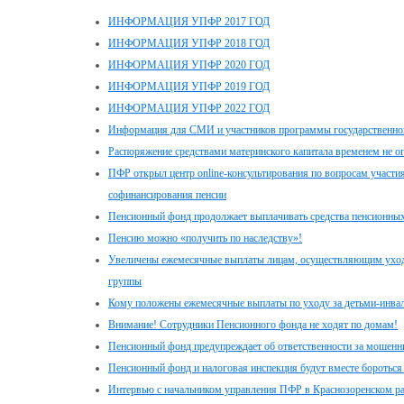
ИНФОРМАЦИЯ УПФР 2017 ГОД
ИНФОРМАЦИЯ УПФР 2018 ГОД
ИНФОРМАЦИЯ УПФР 2020 ГОД
ИНФОРМАЦИЯ УПФР 2019 ГОД
ИНФОРМАЦИЯ УПФР 2022 ГОД
Информация для СМИ и участников программы государственног
Распоряжение средствами материнского капитала временем не о
ПФР открыл центр online-консультирования по вопросам участи
софинансирования пенсии
Пенсионный фонд продолжает выплачивать средства пенсионных
Пенсию можно «получить по наследству»!
Увеличены ежемесячные выплаты лицам, осуществляющим уход з
группы
Кому положены ежемесячные выплаты по уходу за детьми-инвал
Внимание! Сотрудники Пенсионного фонда не ходят по домам!
Пенсионный фонд предупреждает об ответственности за мошенн
Пенсионный фонд и налоговая инспекция будут вместе бороться
Интервью с начальником управления ПФР в Краснозоренском р