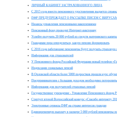
ЛИЧНЫЙ КАБИНЕТ ЗАСТРАХОВАННОГО ЛИЦА
С 2015 года вместо пенсионного удостоверения выдается справк
ПФР ПРЕДУПРЕЖДАЕТ О РАССЫЛКЕ ПИСЕМ С ВИРУСА
Нюансы управления пенсионными накоплениями
Пенсионный фонд проводит Интернет-викторину
Успейте получить 20 000 рублей из средств материнского капита
Гражданам пора определиться, какую пенсию формировать
С 2016 года работающие пенсионеры будут получать страховую 
Информация для страхователей
У Пенсионного фонда Российской Федерации новый телефон «Г
Индексация социальных пенсий
В Орловской области более 5000 подростков прошли курс обуче
Предпринимателям с большим доходом необходимо поторопитьс
Информация для получателей страховых пенсий
Государственное учреждение - Управление Пенсионного фонда Р
Стартует второй Всероссийский конкурс «Спасибо интернету 20
Электронные сервисы ПФР на страже интересов граждан
Единовременную выплату в размере 5 000 рублей пенсионеры пол