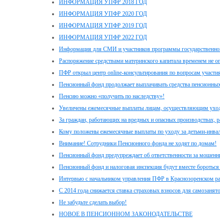
ИНФОРМАЦИЯ УПФР 2018 ГОД
ИНФОРМАЦИЯ УПФР 2020 ГОД
ИНФОРМАЦИЯ УПФР 2019 ГОД
ИНФОРМАЦИЯ УПФР 2022 ГОД
Информация для СМИ и участников программы государственног
Распоряжение средствами материнского капитала временем не о
ПФР открыл центр online-консультирования по вопросам участи
Пенсионный фонд продолжает выплачивать средства пенсионных
Пенсию можно «получить по наследству»!
Увеличены ежемесячные выплаты лицам, осуществляющим уход з
За граждан, работающих на вредных и опасных производствах, 
Кому положены ежемесячные выплаты по уходу за детьми-инвал
Внимание! Сотрудники Пенсионного фонда не ходят по домам!
Пенсионный фонд предупреждает об ответственности за мошенн
Пенсионный фонд и налоговая инспекция будут вместе бороться
Интервью с начальником управления ПФР в Краснозоренском 
С 2014 года снижается ставка страховых взносов для самозанят
Не забудьте сделать выбор!
НОВОЕ В ПЕНСИОННОМ ЗАКОНОДАТЕЛЬСТВЕ