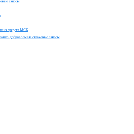
ховые взносы
в
сяч из средств МСК
латить добровольные страховые взносы