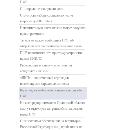
ПФР
С 1 апреля пенсии увеличатся
Стоимость набора социальных услуг
выросла до 881 рубля
Накопительную часть пенсии могут получить
правопреемники
Теперь не нужно сообщать в ПФР об
открытии или закрытии банковского счета
ПФР напоминает, что при трудоустройстве
нужен СНИЛС
Работающие в каникулы не получат
соцдоплат к пенсии
«ЛКП» - современный сервис для
плательщиков страховых взносов
Куда поедет мобильная клиентская служба
ПФР
Не все предприниматели Орловской области
смогут отдохнуть за границей из-за долгов
перед ПФР
О пенсионном обеспечении на территории
Российской Федерации лиц, прибывших на