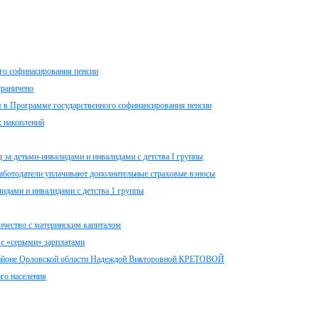
о софинасирования пенсии
граничено
я в Программе государственного софинансирования пенсии
 накоплений
а детьми-инвалидами и инвалидами с детства I группы
работодатели уплачивают дополнительные страховые взносы
идами и инвалидами с детства 1 группы
ичество с материнским капиталом
 с «серыми» зарплатами
районе Орловской области Надеждой Викторовной КРЕТОВОЙ
ого населения