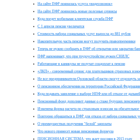
На сайте ПФР появилась услуга «видеозвонок»
На сайте ПФР появились новые полезные сервисы
Куда поедет мобильная клиентская служба ПФР
С 1 апреля пенсии увеличатся
Стоимость набора социальных услуг выросла до 881 рубля
Накопительную часть пенсии могут получить правопреемники
Теперь не нужно сообщать в ПФР об открытии или закрытии бан
ПФР напоминает, что при трудоустройстве нужен СНИЛС
Работающие в каникулы не получат соцдоплат к пенсии
«ЛКП» - современный сервис для плательщиков страховых взно
Не все предприниматели Орловской области смогут отдохнуть за
О пенсионном обеспечении на территории Российской Федераци
Куда подавать заявление о выборе НПФ или об отказе от дальн
Пенсионный фонд дополняет данные о стаже будущих пенсионер
Изменена форма расчета по страховым взносам на обязательное 
Повторно обращаться в ПФР для отказа от набора социальных ус
О преимуществах получения "белой" зарплаты
Что нового принесет новая пенсионная формула
ПЕНСИОННАЯ СИСТЕМА: что ждет россиян в 2015 году