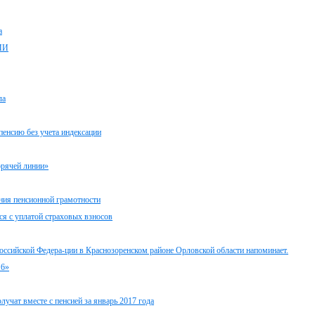
а
МИ
ла
пенсию без учета индексации
орячей линии»
ния пенсионной грамотности
я с уплатой страховых взносов
оссийской Федера-ции в Краснозоренском районе Орловской области напоминает.
16»
учат вместе с пенсией за январь 2017 года