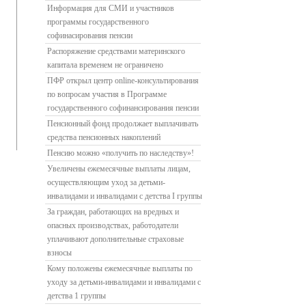
Информация для СМИ и участников
программы государственного
софинасирования пенсии
Распоряжение средствами материнского
капитала временем не ограничено
ПФР открыл центр online-консультирования
по вопросам участия в Программе
государственного софинансирования пенсии
Пенсионный фонд продолжает выплачивать
средства пенсионных накоплений
Пенсию можно «получить по наследству»!
Увеличены ежемесячные выплаты лицам,
осуществляющим уход за детьми-
инвалидами и инвалидами с детства I группы
За граждан, работающих на вредных и
опасных производствах, работодатели
уплачивают дополнительные страховые
взносы
Кому положены ежемесячные выплаты по
уходу за детьми-инвалидами и инвалидами с
детства 1 группы