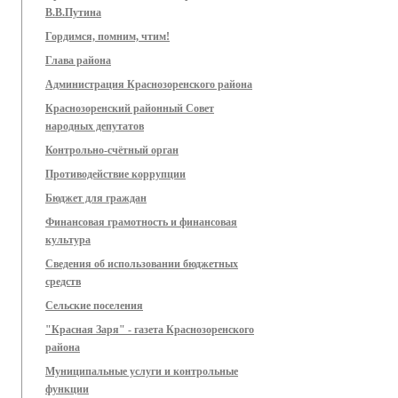
В.В.Путина
Гордимся, помним, чтим!
Глава района
Администрация Краснозоренского района
Краснозоренский районный Совет
народных депутатов
Контрольно-счётный орган
Противодействие коррупции
Бюджет для граждан
Финансовая грамотность и финансовая
культура
Сведения об использовании бюджетных
средств
Сельские поселения
"Красная Заря" - газета Краснозоренского
района
Муниципальные услуги и контрольные
функции