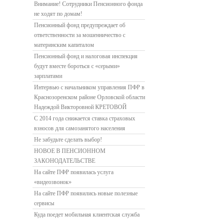
Внимание! Сотрудники Пенсионного фонда
не ходят по домам!
Пенсионный фонд предупреждает об
ответственности за мошенничество с
материнским капиталом
Пенсионный фонд и налоговая инспекция
будут вместе бороться с «серыми»
зарплатами
Интервью с начальником управления ПФР в
Краснозоренском районе Орловской области
Надеждой Викторовной КРЕТОВОЙ
С 2014 года снижается ставка страховых
взносов для самозанятого населения
Не забудьте сделать выбор!
НОВОЕ В ПЕНСИОННОМ
ЗАКОНОДАТЕЛЬСТВЕ
На сайте ПФР появилась услуга
«видеозвонок»
На сайте ПФР появились новые полезные
сервисы
Куда поедет мобильная клиентская служба