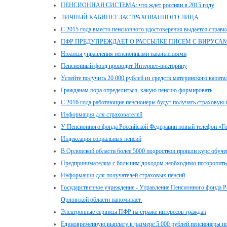
ПЕНСИОННАЯ СИСТЕМА: что ждет россиян в 2015 году
ЛИЧНЫЙ КАБИНЕТ ЗАСТРАХОВАННОГО ЛИЦА
С 2015 года вместо пенсионного удостоверения выдается справк
ПФР ПРЕДУПРЕЖДАЕТ О РАССЫЛКЕ ПИСЕМ С ВИРУСА
Нюансы управления пенсионными накоплениями
Пенсионный фонд проводит Интернет-викторину
Успейте получить 20 000 рублей из средств материнского капита
Гражданам пора определиться, какую пенсию формировать
С 2016 года работающие пенсионеры будут получать страховую 
Информация для страхователей
У Пенсионного фонда Российской Федерации новый телефон «Г
Индексация социальных пенсий
В Орловской области более 5000 подростков прошли курс обуче
Предпринимателям с большим доходом необходимо поторопитьс
Информация для получателей страховых пенсий
Государственное учреждение - Управление Пенсионного фонда Р
Орловской области напоминает.
Электронные сервисы ПФР на страже интересов граждан
Единовременную выплату в размере 5 000 рублей пенсионеры пол