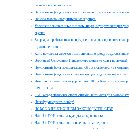
софинансирования пенсии
Пенсионный фонд продолжает выплачивать средства пенсионных
Пенсию можно «получить по наследству»!
Увеличены ежемесячные выплаты лицам, осуществляющим уход з
группы
За граждан, работающих на вредных и опасных производствах, 
страховые взносы
Кому положены ежемесячные выплаты по уходу за детьми-инвал
Внимание! Сотрудники Пенсионного фонда не ходят по домам!
Пенсионный фонд предупреждает об ответственности за мошенн
Пенсионный фонд и налоговая инспекция будут вместе бороться
Интервью с начальником управления ПФР в Краснозоренском р
КРЕТОВОЙ
С 2014 года снижается ставка страховых взносов для самозанят
Не забудьте сделать выбор!
НОВОЕ В ПЕНСИОННОМ ЗАКОНОДАТЕЛЬСТВЕ
На сайте ПФР появилась услуга «видеозвонок»
На сайте ПФР появились новые полезные сервисы