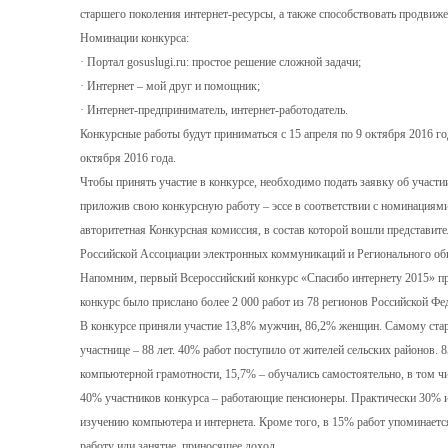
старшего поколения интернет-ресурсы, а также способствовать продви
Номинации конкурса:
· Портал gosuslugi.ru: простое решение сложной задачи;
· Интернет – мой друг и помощник;
· Интернет-предприниматель, интернет-работодатель.
Конкурсные работы будут приниматься с 15 апреля по 9 октября 2016 го
октября 2016 года.
Чтобы принять участие в конкурсе, необходимо подать заявку об участи
приложив свою конкурсную работу – эссе в соответствии с номинациям
авторитетная Конкурсная комиссия, в состав которой вошли представит
Российской Ассоциации электронных коммуникаций и Регионального общ
Напомним, первый Всероссийский конкурс «Спасибо интернету 2015» про
конкурс было прислано более 2 000 работ из 78 регионов Российской Фе
В конкурсе приняли участие 13,8% мужчин, 86,2% женщин. Самому стар
участнице – 88 лет. 40% работ поступило от жителей сельских районов.
компьютерной грамотности, 15,7% – обучались самостоятельно, в том ч
40% участников конкурса – работающие пенсионеры. Практически 30% из
изучению компьютера и интернета. Кроме того, в 15% работ упоминаетс
работу или занятие, приносящее доход.