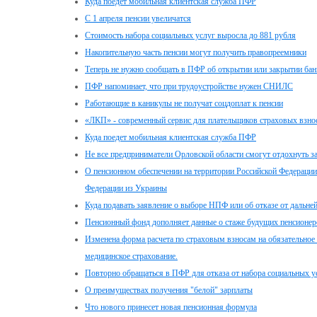
Куда поедет мобильная клиентская служба ПФР
С 1 апреля пенсии увеличатся
Стоимость набора социальных услуг выросла до 881 рубля
Накопительную часть пенсии могут получить правопреемники
Теперь не нужно сообщать в ПФР об открытии или закрытии бан
ПФР напоминает, что при трудоустройстве нужен СНИЛС
Работающие в каникулы не получат соцдоплат к пенсии
«ЛКП» - современный сервис для плательщиков страховых взно
Куда поедет мобильная клиентская служба ПФР
Не все предприниматели Орловской области смогут отдохнуть за
О пенсионном обеспечении на территории Российской Федераци
Федерации из Украины
Куда подавать заявление о выборе НПФ или об отказе от дальн
Пенсионный фонд дополняет данные о стаже будущих пенсионер
Изменена форма расчета по страховым взносам на обязательное 
медицинское страхование.
Повторно обращаться в ПФР для отказа от набора социальных ус
О преимуществах получения "белой" зарплаты
Что нового принесет новая пенсионная формула