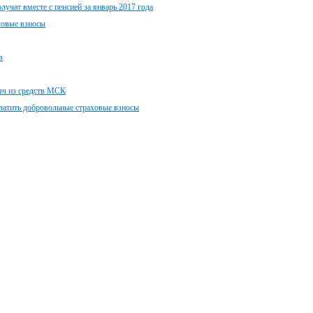
учат вместе с пенсией за январь 2017 года
ховые взносы
в
сяч из средств МСК
латить добровольные страховые взносы