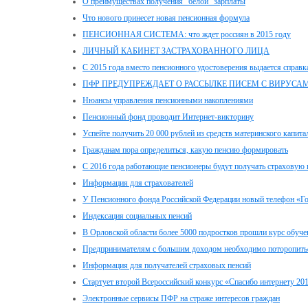
О преимуществах получения "белой" зарплаты
Что нового принесет новая пенсионная формула
ПЕНСИОННАЯ СИСТЕМА: что ждет россиян в 2015 году
ЛИЧНЫЙ КАБИНЕТ ЗАСТРАХОВАННОГО ЛИЦА
С 2015 года вместо пенсионного удостоверения выдается справк
ПФР ПРЕДУПРЕЖДАЕТ О РАССЫЛКЕ ПИСЕМ С ВИРУСА
Нюансы управления пенсионными накоплениями
Пенсионный фонд проводит Интернет-викторину
Успейте получить 20 000 рублей из средств материнского капита
Гражданам пора определиться, какую пенсию формировать
С 2016 года работающие пенсионеры будут получать страховую 
Информация для страхователей
У Пенсионного фонда Российской Федерации новый телефон «Г
Индексация социальных пенсий
В Орловской области более 5000 подростков прошли курс обуче
Предпринимателям с большим доходом необходимо поторопитьс
Информация для получателей страховых пенсий
Стартует второй Всероссийский конкурс «Спасибо интернету 20
Электронные сервисы ПФР на страже интересов граждан