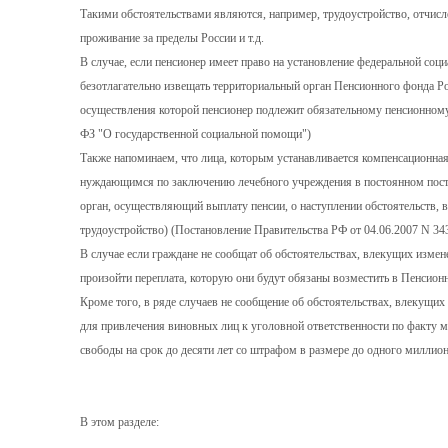
Такими обстоятельствами являются, например, трудоустройство, отчисл
проживание за пределы России и т.д.
В случае, если пенсионер имеет право на установление федеральной соц
безотлагательно извещать территориальный орган Пенсионного фонда Ро
осуществления которой пенсионер подлежит обязательному пенсионному
ФЗ "О государственной социальной помощи")
Также напоминаем, что лица, которым устанавливается компенсационная 
нуждающимся по заключению лечебного учреждения в постоянном постор
орган, осуществляющий выплату пенсии, о наступлении обстоятельств,
трудоустройство) (Постановление Правительства РФ от 04.06.2007 N 34
В случае если граждане не сообщат об обстоятельствах, влекущих изме
произойти переплата, которую они будут обязаны возместить в Пенсион
Кроме того, в ряде случаев не сообщение об обстоятельствах, влекущи
для привлечения виновных лиц к уголовной ответственности по факту 
свободы на срок до десяти лет со штрафом в размере до одного миллиона
В этом разделе: