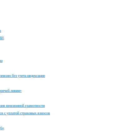
а
МИ
ла
пенсию без учета индексации
орячей линии»
ния пенсионной грамотности
я с уплатой страховых взносов
16»