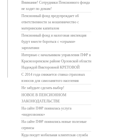
Внимание! Сотрудники Пенсионного фонда
не ходят по домам!
Пенсионный фонд предупреждает об
ответственности за мошенничество с
материнским капиталом
Пенсионный фонд и налоговая инспекция
будут вместе бороться с «серыми»
зарплатами
Интервью с начальником управления ПФР в
Краснозоренском районе Орловской области
Надеждой Викторовной КРЕТОВОЙ
С 2014 года снижается ставка страховых
взносов для самозанятого населения
Не забудьте сделать выбор!
НОВОЕ В ПЕНСИОННОМ
ЗАКОНОДАТЕЛЬСТВЕ
На сайте ПФР появилась услуга
«видеозвонок»
На сайте ПФР появились новые полезные
сервисы
Куда поедет мобильная клиентская служба