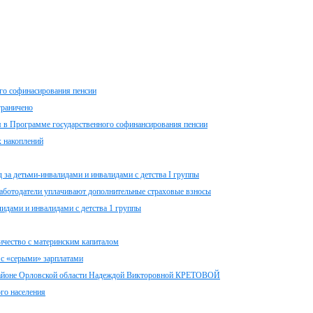
о софинасирования пенсии
граничено
я в Программе государственного софинансирования пенсии
 накоплений
а детьми-инвалидами и инвалидами с детства I группы
работодатели уплачивают дополнительные страховые взносы
идами и инвалидами с детства 1 группы
ичество с материнским капиталом
 с «серыми» зарплатами
районе Орловской области Надеждой Викторовной КРЕТОВОЙ
ого населения