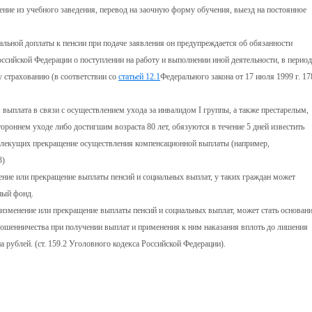
ение из учебного заведения, перевод на заочную форму обучения, выезд на постоянное
иальной доплаты к пенсии при подаче заявления он предупреждается об обязанности
ссийской Федерации о поступлении на работу и выполнении иной деятельности, в период
 страхованию (в соответствии со
статьей 12.1
Федерального закона от 17 июля 1999 г. 17
выплата в связи с осуществлением ухода за инвалидом I группы, а также престарелым,
оннем уходе либо достигшим возраста 80 лет, обязуются в течение 5 дней известить
 влекущих прекращение осуществления компенсационной выплаты (например,
3)
нение или прекращение выплаты пенсий и социальных выплат, у таких граждан может
ный фонд.
х изменение или прекращение выплаты пенсий и социальных выплат, может стать основан
мошенничества при получении выплат и применения к ним наказания вплоть до лишения
 рублей. (ст. 159.2 Уголовного кодекса Российской Федерации).