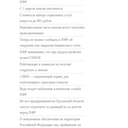
ПФР
С 1 апреля пенсии увеличатся
Стоимость набора социальных услуг
выросла до 881 рубля
Накопительную часть пенсии могут получить
правопреемники
Теперь не нужно сообщать в ПФР об
открытии или закрытии банковского счета
ПФР напоминает, что при трудоустройстве
нужен СНИЛС
Работающие в каникулы не получат
соцдоплат к пенсии
«ЛКП» - современный сервис для
плательщиков страховых взносов
Куда поедет мобильная клиентская служба
ПФР
Не все предприниматели Орловской области
смогут отдохнуть за границей из-за долгов
перед ПФР
О пенсионном обеспечении на территории
Российской Федерации лиц, прибывших на