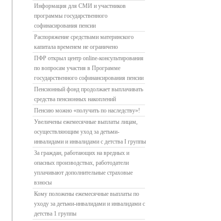
Информация для СМИ и участников
программы государственного
софинасирования пенсии
Распоряжение средствами материнского
капитала временем не ограничено
ПФР открыл центр online-консультирования
по вопросам участия в Программе
государственного софинансирования пенсии
Пенсионный фонд продолжает выплачивать
средства пенсионных накоплений
Пенсию можно «получить по наследству»!
Увеличены ежемесячные выплаты лицам,
осуществляющим уход за детьми-
инвалидами и инвалидами с детства I группы
За граждан, работающих на вредных и
опасных производствах, работодатели
уплачивают дополнительные страховые
взносы
Кому положены ежемесячные выплаты по
уходу за детьми-инвалидами и инвалидами с
детства 1 группы