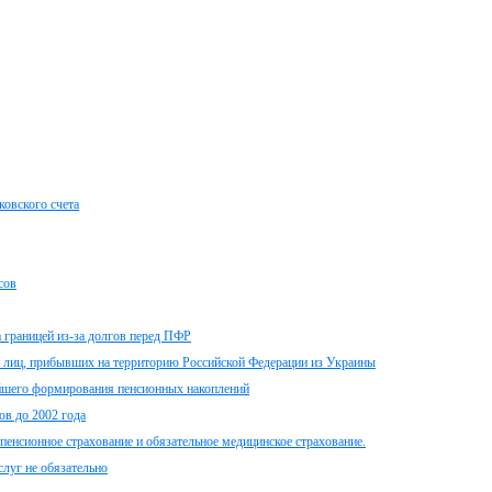
ковского счета
сов
 границей из-за долгов перед ПФР
и лиц, прибывших на территорию Российской Федерации из Украины
ейшего формирования пенсионных накоплений
ов до 2002 года
пенсионное страхование и обязательное медицинское страхование.
луг не обязательно