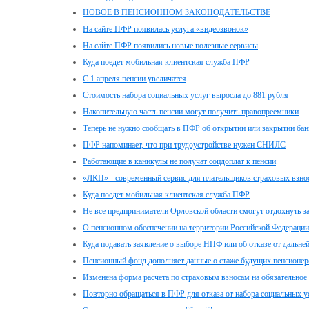
НОВОЕ В ПЕНСИОННОМ ЗАКОНОДАТЕЛЬСТВЕ
На сайте ПФР появилась услуга «видеозвонок»
На сайте ПФР появились новые полезные сервисы
Куда поедет мобильная клиентская служба ПФР
С 1 апреля пенсии увеличатся
Стоимость набора социальных услуг выросла до 881 рубля
Накопительную часть пенсии могут получить правопреемники
Теперь не нужно сообщать в ПФР об открытии или закрытии бан
ПФР напоминает, что при трудоустройстве нужен СНИЛС
Работающие в каникулы не получат соцдоплат к пенсии
«ЛКП» - современный сервис для плательщиков страховых взно
Куда поедет мобильная клиентская служба ПФР
Не все предприниматели Орловской области смогут отдохнуть за
О пенсионном обеспечении на территории Российской Федераци
Куда подавать заявление о выборе НПФ или об отказе от дальн
Пенсионный фонд дополняет данные о стаже будущих пенсионер
Изменена форма расчета по страховым взносам на обязательное 
Повторно обращаться в ПФР для отказа от набора социальных ус