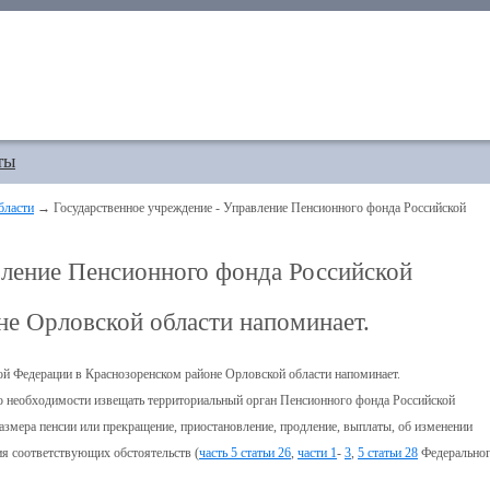
ты
бласти
→ Государственное учреждение - Управление Пенсионного фонда Российской
вление Пенсионного фонда Российской
не Орловской области напоминает.
ой Федерации в Краснозоренском районе Орловской области напоминает.
 о необходимости извещать территориальный орган Пенсионного фонда Российской
азмера пенсии или прекращение, приостановление, продление, выплаты, об изменении
ия соответствующих обстоятельств (
часть 5 статьи 26
,
части 1
-
3
,
5 статьи 28
Федерально