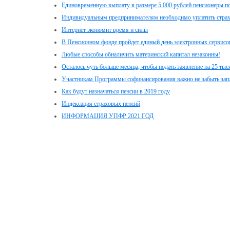
Единовременную выплату в размере 5 000 рублей пенсионеры пол
Индивидуальным предпринимателям необходимо уплатить стра
Интернет экономит время и силы
В Пенсионном фонде пройдет единый день электронных сервисо
Любые способы обналичить материнский капитал незаконны!
Осталось чуть больше месяца, чтобы подать заявление на 25 ты
Участникам Программы софинансирования важно не забыть зап
Как будут назначаться пенсии в 2019 году
Индексация страховых пенсий
ИНФОРМАЦИЯ УПФР 2021 ГОД