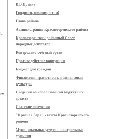
В.В.Путина
Гордимся, помним, чтим!
Глава района
Администрация Краснозоренского района
8-
Краснозоренский районный Совет
народных депутатов
Контрольно-счётный орган
Противодействие коррупции
Бюджет для граждан
Финансовая грамотность и финансовая
культура
Сведения об использовании бюджетных
ием
средств
Сельские поселения
"Красная Заря" - газета Краснозоренского
района
Муниципальные услуги и контрольные
функции