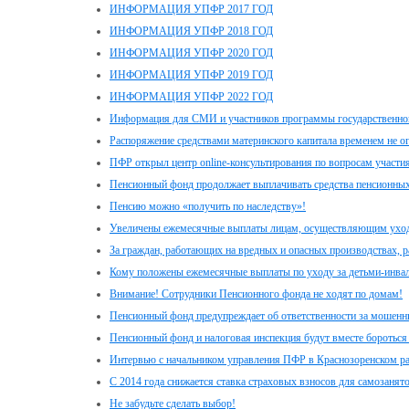
ИНФОРМАЦИЯ УПФР 2017 ГОД
ИНФОРМАЦИЯ УПФР 2018 ГОД
ИНФОРМАЦИЯ УПФР 2020 ГОД
ИНФОРМАЦИЯ УПФР 2019 ГОД
ИНФОРМАЦИЯ УПФР 2022 ГОД
Информация для СМИ и участников программы государственног
Распоряжение средствами материнского капитала временем не о
ПФР открыл центр online-консультирования по вопросам участи
Пенсионный фонд продолжает выплачивать средства пенсионных
Пенсию можно «получить по наследству»!
Увеличены ежемесячные выплаты лицам, осуществляющим уход з
За граждан, работающих на вредных и опасных производствах, 
Кому положены ежемесячные выплаты по уходу за детьми-инвал
Внимание! Сотрудники Пенсионного фонда не ходят по домам!
Пенсионный фонд предупреждает об ответственности за мошенн
Пенсионный фонд и налоговая инспекция будут вместе бороться
Интервью с начальником управления ПФР в Краснозоренском 
С 2014 года снижается ставка страховых взносов для самозанят
Не забудьте сделать выбор!