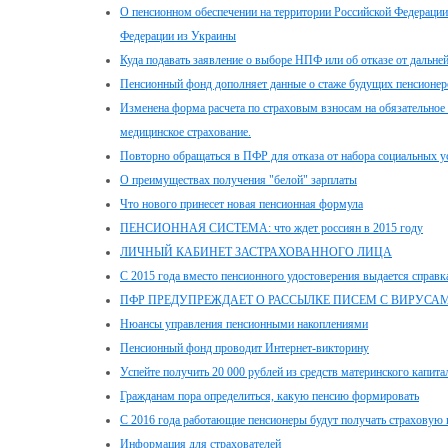
О пенсионном обеспечении на территории Российской Федераци
Федерации из Украины
Куда подавать заявление о выборе НПФ или об отказе от дальн
Пенсионный фонд дополняет данные о стаже будущих пенсионер
Изменена форма расчета по страховым взносам на обязательное 
медицинское страхование.
Повторно обращаться в ПФР для отказа от набора социальных ус
О преимуществах получения "белой" зарплаты
Что нового принесет новая пенсионная формула
ПЕНСИОННАЯ СИСТЕМА: что ждет россиян в 2015 году
ЛИЧНЫЙ КАБИНЕТ ЗАСТРАХОВАННОГО ЛИЦА
С 2015 года вместо пенсионного удостоверения выдается справк
ПФР ПРЕДУПРЕЖДАЕТ О РАССЫЛКЕ ПИСЕМ С ВИРУСА
Нюансы управления пенсионными накоплениями
Пенсионный фонд проводит Интернет-викторину
Успейте получить 20 000 рублей из средств материнского капита
Гражданам пора определиться, какую пенсию формировать
С 2016 года работающие пенсионеры будут получать страховую 
Информация для страхователей