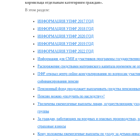
кормильца отдельным категориям граждан».
В этом разделе:
ИНФОРМАЦИЯ УПФР 2017 ГОД
ИНФОРМАЦИЯ УПФР 2018 ГОД
ИНФОРМАЦИЯ УПФР 2020 ГОД
ИНФОРМАЦИЯ УПФР 2019 ГОД
ИНФОРМАЦИЯ УПФР 2022 ГОД
Информация для СМИ и участников программы государственног
Распоряжение средствами материнского капитала временем не о
ПФР открыл центр online-консультирования по вопросам участи
софинансирования пенсии
Пенсионный фонд продолжает выплачивать средства пенсионных
Пенсию можно «получить по наследству»!
Увеличены ежемесячные выплаты лицам, осуществляющим уход з
группы
За граждан, работающих на вредных и опасных производствах, 
страховые взносы
Кому положены ежемесячные выплаты по уходу за детьми-инвал