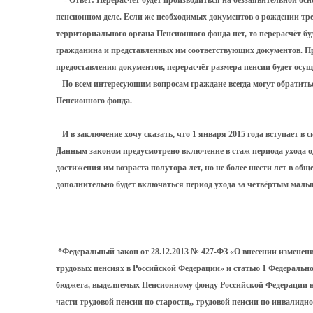
- Ответ: Перерасчёт будет производиться на беззаявительной осн
пенсионном деле. Если же необходимых документов о рождении тр
территориального органа Пенсионного фонда нет, то перерасчёт бу
гражданина и представленных им соответствующих документов. Пр
предоставления документов, перерасчёт размера пенсии будет осуще
По всем интересующим вопросам граждане всегда могут обратить
Пенсионного фонда.
И в заключение хочу сказать, что 1 января 2015 года вступает в 
Данным законом предусмотрено включение в стаж периода ухода о
достижения им возраста полутора лет, но не более шести лет в обще
дополнительно будет включаться период ухода за четвёртым мал
*Федеральный закон от 28.12.2013 № 427-ФЗ «О внесении изменени
трудовых пенсиях в Российской Федерации» и статью 1 Федерально
бюджета, выделяемых Пенсионному фонду Российской Федерации н
части трудовой пенсии по старости,, трудовой пенсии по инвалидн