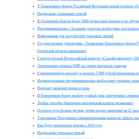
У Пенсионного фонда Российской Федерации новый телефон «Г
Индексация социальных пенсий
В Орловской области более 5000 подростков прошли курс обуче
Предпринимателям с большим доходом необходимо поторопитьс
Информация для получателей страховых пенсий
Государственное учреждение - Управление Пенсионного фонда Р
Орловской области напоминает.
Стартует второй Всероссийский конкурс «Спасибо интернету 20
Электронные сервисы ПФР на страже интересов граждан
Единовременную выплату в размере 5 000 рублей пенсионеры пол
Индивидуальным предпринимателям необходимо уплатить стра
Интернет экономит время и силы
В Пенсионном фонде пройдет единый день электронных сервисо
Любые способы обналичить материнский капитал незаконны!
Осталось чуть больше месяца, чтобы подать заявление на 25 ты
Участникам Программы софинансирования важно не забыть зап
Как будут назначаться пенсии в 2019 году
Индексация страховых пенсий