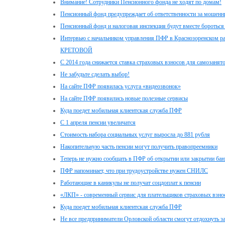
Внимание! Сотрудники Пенсионного фонда не ходят по домам!
Пенсионный фонд предупреждает об ответственности за мошенн
Пенсионный фонд и налоговая инспекция будут вместе бороться
Интервью с начальником управления ПФР в Краснозоренском р
КРЕТОВОЙ
С 2014 года снижается ставка страховых взносов для самозанят
Не забудьте сделать выбор!
На сайте ПФР появилась услуга «видеозвонок»
На сайте ПФР появились новые полезные сервисы
Куда поедет мобильная клиентская служба ПФР
С 1 апреля пенсии увеличатся
Стоимость набора социальных услуг выросла до 881 рубля
Накопительную часть пенсии могут получить правопреемники
Теперь не нужно сообщать в ПФР об открытии или закрытии бан
ПФР напоминает, что при трудоустройстве нужен СНИЛС
Работающие в каникулы не получат соцдоплат к пенсии
«ЛКП» - современный сервис для плательщиков страховых взно
Куда поедет мобильная клиентская служба ПФР
Не все предприниматели Орловской области смогут отдохнуть за