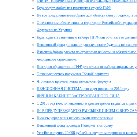
«ЛКП» - современный сервис для плательщиков страховых взно
Куда поедет мобильная клиентская служба ПФР
Не все предприниматели Орловской области смогут отдохнуть за
О пенсионном обеспечении на территории Российской Федераци
Федерации из Украины
Куда подавать заявление о выборе НПФ или об отказе от дальн
Пенсионный фонд дополняет данные о стаже будущих пенсионер
Изменена форма расчета по страховым взносам на обязательное 
медицинское страхование.
Повторно обращаться в ПФР для отказа от набора социальных ус
О преимуществах получения "белой" зарплаты
Что нового принесет новая пенсионная формула
ПЕНСИОННАЯ СИСТЕМА: что ждет россиян в 2015 году
ЛИЧНЫЙ КАБИНЕТ ЗАСТРАХОВАННОГО ЛИЦА
С 2015 года вместо пенсионного удостоверения выдается справк
ПФР ПРЕДУПРЕЖДАЕТ О РАССЫЛКЕ ПИСЕМ С ВИРУСА
Нюансы управления пенсионными накоплениями
Пенсионный фонд проводит Интернет-викторину
Успейте получить 20 000 рублей из средств материнского капита