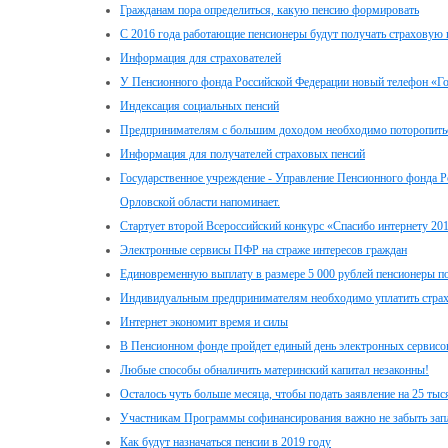
Гражданам пора определиться, какую пенсию формировать
С 2016 года работающие пенсионеры будут получать страховую 
Информация для страхователей
У Пенсионного фонда Российской Федерации новый телефон «Г
Индексация социальных пенсий
Предпринимателям с большим доходом необходимо поторопитьс
Информация для получателей страховых пенсий
Государственное учреждение - Управление Пенсионного фонда Р
Орловской области напоминает.
Стартует второй Всероссийский конкурс «Спасибо интернету 20
Электронные сервисы ПФР на страже интересов граждан
Единовременную выплату в размере 5 000 рублей пенсионеры пол
Индивидуальным предпринимателям необходимо уплатить стра
Интернет экономит время и силы
В Пенсионном фонде пройдет единый день электронных сервисо
Любые способы обналичить материнский капитал незаконны!
Осталось чуть больше месяца, чтобы подать заявление на 25 ты
Участникам Программы софинансирования важно не забыть зап
Как будут назначаться пенсии в 2019 году