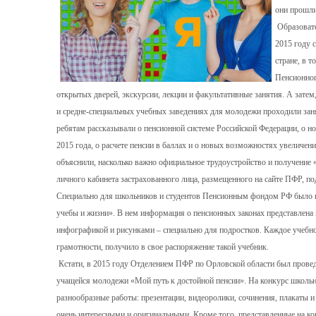
они прошли
Образовате
2015 году с
стране, в т
Пенсионног
открытых дверей, экскурсии, лекции и факультативные занятия. А затем
и средне-специальных учебных заведениях для молодежи проходили за
ребятам рассказывали о пенсионной системе Российской Федерации, о но
2015 года, о расчете пенсии в баллах и о новых возможностях увеличе
объяснили, насколько важно официальное трудоустройство и получение «
личного кабинета застрахованного лица, размещенного на сайте ПФР, п
Специально для школьников и студентов Пенсионным фондом РФ было в
учебы и жизни». В нем информация о пенсионных законах представлена 
инфографикой и рисунками – специально для подростков. Каждое учебно
грамотности, получило в свое распоряжение такой учебник.
Кстати, в 2015 году Отделением ПФР по Орловской области был провед
учащейся молодежи «Мой путь к достойной пенсии». На конкурс школьн
разнообразные работы: презентации, видеоролики, сочинения, плакаты и
очень интересными и оригинальными. Кроме того, представленные на ко