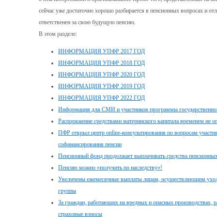
сейчас уже достаточно хорошо разбирается в пенсионных вопросах и от
ответственен за свою будущую пенсию.
В этом разделе:
ИНФОРМАЦИЯ УПФР 2017 ГОД
ИНФОРМАЦИЯ УПФР 2018 ГОД
ИНФОРМАЦИЯ УПФР 2020 ГОД
ИНФОРМАЦИЯ УПФР 2019 ГОД
ИНФОРМАЦИЯ УПФР 2022 ГОД
Информация для СМИ и участников программы государственног
Распоряжение средствами материнского капитала временем не о
ПФР открыл центр online-консультирования по вопросам участи
софинансирования пенсии
Пенсионный фонд продолжает выплачивать средства пенсионных
Пенсию можно «получить по наследству»!
Увеличены ежемесячные выплаты лицам, осуществляющим уход з
группы
За граждан, работающих на вредных и опасных производствах, 
страховые взносы