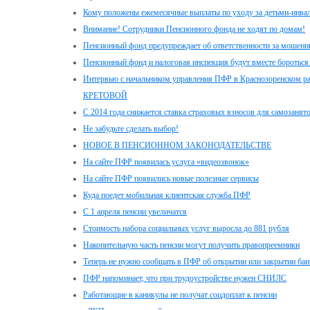
Кому положены ежемесячные выплаты по уходу за детьми-инвал
Внимание! Сотрудники Пенсионного фонда не ходят по домам!
Пенсионный фонд предупреждает об ответственности за мошенн
Пенсионный фонд и налоговая инспекция будут вместе бороться
Интервью с начальником управления ПФР в Краснозоренском р
КРЕТОВОЙ
С 2014 года снижается ставка страховых взносов для самозанят
Не забудьте сделать выбор!
НОВОЕ В ПЕНСИОННОМ ЗАКОНОДАТЕЛЬСТВЕ
На сайте ПФР появилась услуга «видеозвонок»
На сайте ПФР появились новые полезные сервисы
Куда поедет мобильная клиентская служба ПФР
С 1 апреля пенсии увеличатся
Стоимость набора социальных услуг выросла до 881 рубля
Накопительную часть пенсии могут получить правопреемники
Теперь не нужно сообщать в ПФР об открытии или закрытии бан
ПФР напоминает, что при трудоустройстве нужен СНИЛС
Работающие в каникулы не получат соцдоплат к пенсии