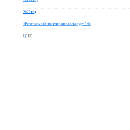
2021 ГОД
2022 год
«Региональный инвестиционный стандарт 2.0»
[
1
] [2]