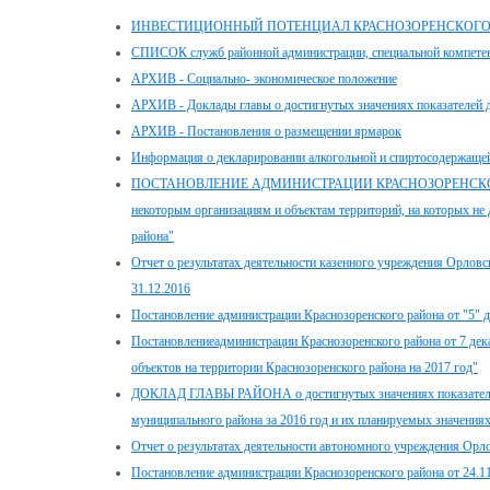
ИНВЕСТИЦИОННЫЙ ПОТЕНЦИАЛ КРАСНОЗОРЕНСКОГО
СПИСОК служб районной администрации, специальной компетенци
АРХИВ - Социально- экономическое положение
АРХИВ - Доклады главы о достигнутых значениях показателей д
АРХИВ - Постановления о размещении ярмарок
Информация о декларировании алкогольной и спиртосодержащей
ПОСТАНОВЛЕНИЕ АДМИНИСТРАЦИИ КРАСНОЗОРЕНСКОГО РАЙОН
некоторым организациям и объектам территорий, на которых не
района"
Отчет о результатах деятельности казенного учреждения Орловск
31.12.2016
Постановление администрации Краснозоренского района от "5" 
Постановлениеадминистрации Краснозоренского района от 7 де
объектов на территории Краснозоренского района на 2017 год"
ДОКЛАД ГЛАВЫ РАЙОНА о достигнутых значениях показателей 
муниципального района за 2016 год и их планируемых значениях
Отчет о результатах деятельности автономного учреждения Орло
Постановление администрации Краснозоренского района от 24.