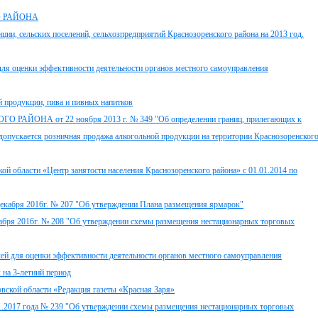
 РАЙОНА
и, сельских поселений, сельхозпредприятий Краснозоренского района на 2013 год.
ля оценки эффективности деятельности органов местного самоуправления
 продукции, пива и пивных напитков
А от 22 ноября 2013 г. № 349 "Об определении границ, прилегающих к
 допускается розничная продажа алкогольной продукции на территории Краснозоренског
ой области «Центр занятости населения Краснозоренского района» с 01.01.2014 по
декабря 2016г. № 207 "Об утверждении Плана размещения ярмарок"
кабря 2016г. № 208 "Об утверждении схемы размещения нестационарных торговых
для оценки эффективности деятельности органов местного самоуправления
 на 3-летний период
вской области «Редакция газеты «Красная Заря»
11.2017 года № 239 "Об утверждении схемы размещения нестационарных торговых