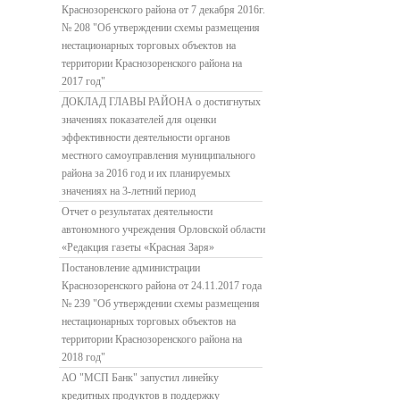
Краснозоренского района от 7 декабря 2016г.
№ 208 "Об утверждении схемы размещения
нестационарных торговых объектов на
территории Краснозоренского района на
2017 год"
ДОКЛАД ГЛАВЫ РАЙОНА о достигнутых
значениях показателей для оценки
эффективности деятельности органов
местного самоуправления муниципального
района за 2016 год и их планируемых
значениях на 3-летний период
Отчет о результатах деятельности
автономного учреждения Орловской области
«Редакция газеты «Красная Заря»
Постановление администрации
Краснозоренского района от 24.11.2017 года
№ 239 "Об утверждении схемы размещения
нестационарных торговых объектов на
территории Краснозоренского района на
2018 год"
АО "МСП Банк" запустил линейку
кредитных продуктов в поддержку