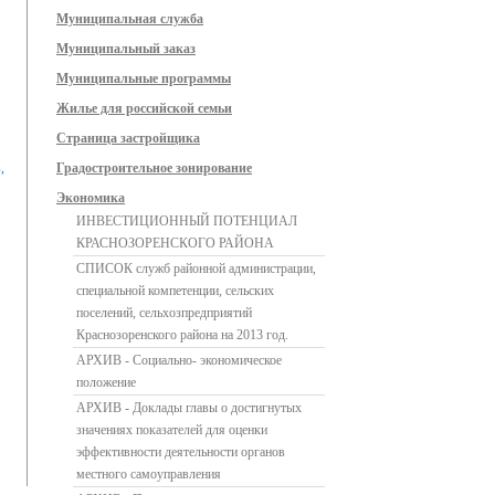
Муниципальная служба
Муниципальный заказ
Муниципальные программы
Жилье для российской семьи
Страница застройщика
,
Градостроительное зонирование
Экономика
ИНВЕСТИЦИОННЫЙ ПОТЕНЦИАЛ
КРАСНОЗОРЕНСКОГО РАЙОНА
СПИСОК служб районной администрации,
специальной компетенции, сельских
поселений, сельхозпредприятий
Краснозоренского района на 2013 год.
АРХИВ - Социально- экономическое
положение
АРХИВ - Доклады главы о достигнутых
значениях показателей для оценки
эффективности деятельности органов
местного самоуправления