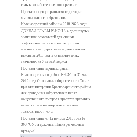
сельскохозяйственных кооперативов
Проект концепции развития территории
муниципального образования
Краснозоренский район на 2018-2023 годы
ДОКЛАД ГЛАВЫ РАЙОНА о достигнутых
значениях показателей для оценки
эффективности деятельности органов
местного самоуправления муниципального
района за 2017 год и их планируемых
значениях на 3-летний период
Постановление администрации
Краснозоренского района № 93/1 от 31 мая
2016 года О создании общественного Совета
при администрации Краснозоренского района
для проведения обсуждения в целях
общественного контроля проектов правовых
актов в сфере нормирования закупок
товаров, работ, услуг
Постановление от 12 ноября 2018 года №
308 "Об утверждении Плана размещения
ярмарок"