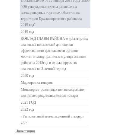
Постановление от 12 ноября 2018 года №309
"Об утверждении схемы размещения
нестационарных торговых объектов на
территории Краснозоренского района на
2019 год"
2019 год
ДОКЛАД ГЛАВЫ РАЙОНА о достигнутых
значениях показателей для оценки
эффективности деятельности органов
местного самоуправления муниципального
района за 2018год и их планируемых
значениях на 3-летний период
2020 год
Маркировка товаров
Мониторинг розничных цен на социально-
значимые продовольственные товары
2021 ГОД
2022 год
«Региональный инвестиционный стандарт
2.0»
Инвестиции