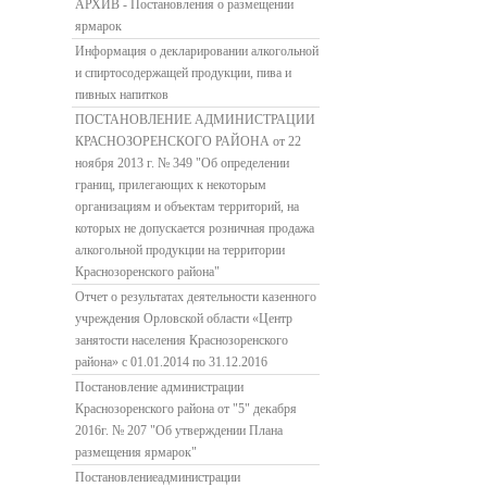
АРХИВ - Постановления о размещении
ярмарок
Информация о декларировании алкогольной
и спиртосодержащей продукции, пива и
пивных напитков
ПОСТАНОВЛЕНИЕ АДМИНИСТРАЦИИ
КРАСНОЗОРЕНСКОГО РАЙОНА от 22
ноября 2013 г. № 349 "Об определении
границ, прилегающих к некоторым
организациям и объектам территорий, на
которых не допускается розничная продажа
алкогольной продукции на территории
Краснозоренского района"
Отчет о результатах деятельности казенного
учреждения Орловской области «Центр
занятости населения Краснозоренского
района» с 01.01.2014 по 31.12.2016
Постановление администрации
Краснозоренского района от "5" декабря
2016г. № 207 "Об утверждении Плана
размещения ярмарок"
Постановлениеадминистрации