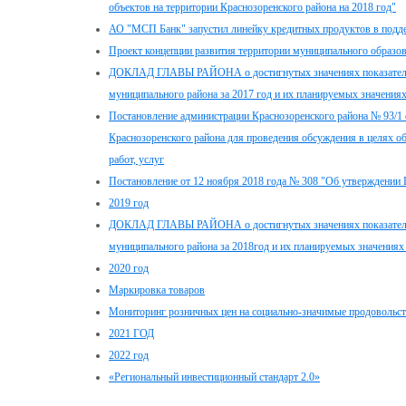
объектов на территории Краснозоренского района на 2018 год"
АО "МСП Банк" запустил линейку кредитных продуктов в подд
Проект концепции развития территории муниципального образов
ДОКЛАД ГЛАВЫ РАЙОНА о достигнутых значениях показателей 
муниципального района за 2017 год и их планируемых значениях
Постановление администрации Краснозоренского района № 93/1 
Краснозоренского района для проведения обсуждения в целях о
работ, услуг
Постановление от 12 ноября 2018 года № 308 "Об утверждении
2019 год
ДОКЛАД ГЛАВЫ РАЙОНА о достигнутых значениях показателей 
муниципального района за 2018год и их планируемых значениях 
2020 год
Маркировка товаров
Мониторинг розничных цен на социально-значимые продовольс
2021 ГОД
2022 год
«Региональный инвестиционный стандарт 2.0»