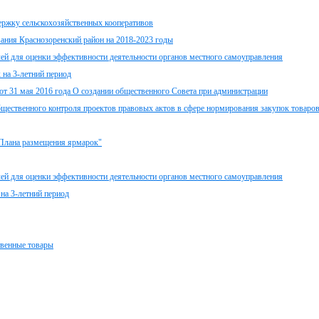
ержку сельскохозяйственных кооперативов
ания Краснозоренский район на 2018-2023 годы
для оценки эффективности деятельности органов местного самоуправления
 на 3-летний период
от 31 мая 2016 года О создании общественного Совета при администрации
бщественного контроля проектов правовых актов в сфере нормирования закупок товаров
 Плана размещения ярмарок"
для оценки эффективности деятельности органов местного самоуправления
на 3-летний период
твенные товары