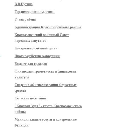
В.В.Путина
Гордимся, помним, чтим!
Глава района
Администрация Краснозоренского района
Краснозоренский районный Совет
народных депутатов
Контрольно-счётный орган
о
Противодействие коррупции
Бюджет для граждан
Финансовая грамотность и финансовая
культура
Сведения об использовании бюджетных
средств
Сельские поселения
"Красная Заря" - газета Краснозоренского
района
Муниципальные услуги и контрольные
функции