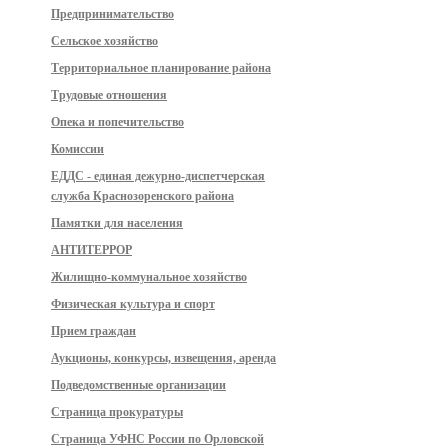
Предпринимательство
Сельское хозяйство
Территориальное планирование района
Трудовые отношения
Опека и попечительство
Комиссии
ЕДДС - единая дежурно-диспетчерская
служба Краснозоренского района
Памятки для населения
АНТИТЕРРОР
Жилищно-коммунальное хозяйство
Физическая культура и спорт
Прием граждан
Аукционы, конкурсы, извещения, аренда
Подведомственные организации
Страница прокуратуры
Страница УФНС России по Орловской