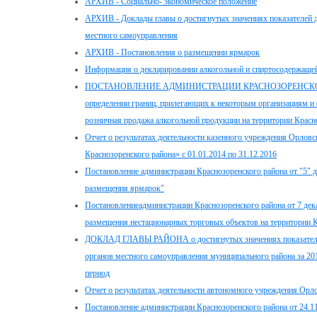
АРХИВ - Социально- экономическое положение
АРХИВ - Доклады главы о достигнутых значениях показателей д
местного самоуправления
АРХИВ - Постановления о размещении ярмарок
Информация о декларировании алкогольной и спиртосодержащей
ПОСТАНОВЛЕНИЕ АДМИНИСТРАЦИИ КРАСНОЗОРЕНСКОГО РА
определении границ, прилегающих к некоторым организациям и о
розничная продажа алкогольной продукции на территории Красн
Отчет о результатах деятельности казенного учреждения Орловс
Краснозоренского района» с 01.01.2014 по 31.12.2016
Постановление администрации Краснозоренского района от "5" 
размещения ярмарок"
Постановлениеадминистрации Краснозоренского района от 7 дек
размещения нестационарных торговых объектов на территории К
ДОКЛАД ГЛАВЫ РАЙОНА о достигнутых значениях показателей
органов местного самоуправления муниципального района за 201
период
Отчет о результатах деятельности автономного учреждения Орло
Постановление администрации Краснозоренского района от 24.1