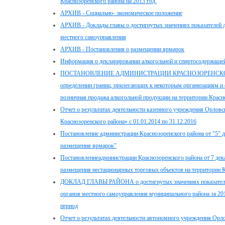
Краснозоренского района на 2013 год.
АРХИВ - Социально- экономическое положение
АРХИВ - Доклады главы о достигнутых значениях показателей д
местного самоуправления
АРХИВ - Постановления о размещении ярмарок
Информация о декларировании алкогольной и спиртосодержащей
ПОСТАНОВЛЕНИЕ АДМИНИСТРАЦИИ КРАСНОЗОРЕНСКОГО РА
определении границ, прилегающих к некоторым организациям и о
розничная продажа алкогольной продукции на территории Красн
Отчет о результатах деятельности казенного учреждения Орловс
Краснозоренского района» с 01.01.2014 по 31.12.2016
Постановление администрации Краснозоренского района от "5" 
размещения ярмарок"
Постановлениеадминистрации Краснозоренского района от 7 дек
размещения нестационарных торговых объектов на территории К
ДОКЛАД ГЛАВЫ РАЙОНА о достигнутых значениях показателей
органов местного самоуправления муниципального района за 201
период
Отчет о результатах деятельности автономного учреждения Орло