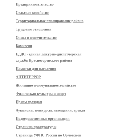
Предпринимательство
Сельское хозяйство
Территориальное планирование района
Трудовые отношения
Опека и попечительство
Комиссии
ЕДДС - единая дежурно-диспетчерская
служба Краснозоренского района
Памятки для населения
АНТИТЕРРОР
Жилищно-коммунальное хозяйство
Физическая культура и спорт
Прием граждан
Аукционы, конкурсы, извещения, аренда
Подведомственные организации
Страница прокуратуры
Страница УФНС России по Орловской