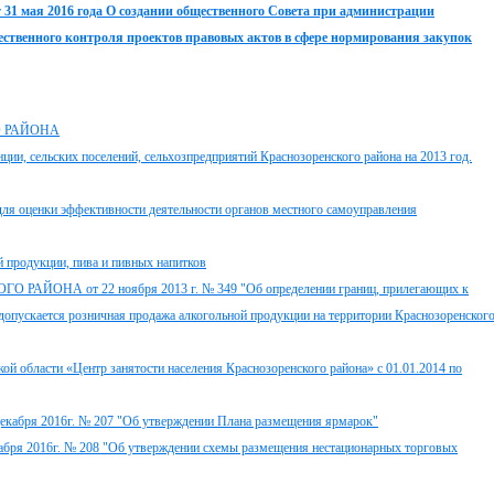
 31 мая 2016 года О создании общественного Совета при администрации
ественного контроля проектов правовых актов в сфере нормирования закупок
 РАЙОНА
и, сельских поселений, сельхозпредприятий Краснозоренского района на 2013 год.
ля оценки эффективности деятельности органов местного самоуправления
 продукции, пива и пивных напитков
А от 22 ноября 2013 г. № 349 "Об определении границ, прилегающих к
 допускается розничная продажа алкогольной продукции на территории Краснозоренског
ой области «Центр занятости населения Краснозоренского района» с 01.01.2014 по
декабря 2016г. № 207 "Об утверждении Плана размещения ярмарок"
кабря 2016г. № 208 "Об утверждении схемы размещения нестационарных торговых