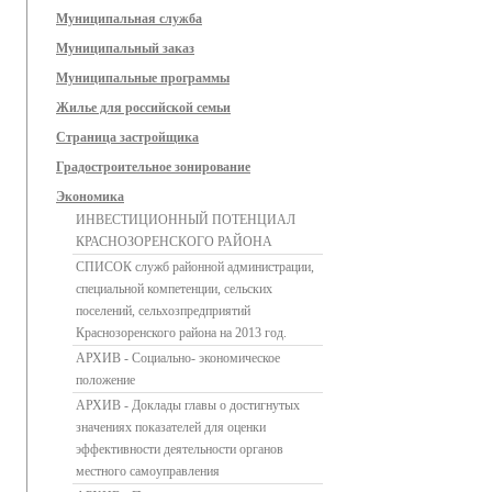
Муниципальная служба
Муниципальный заказ
Муниципальные программы
Жилье для российской семьи
Страница застройщика
Градостроительное зонирование
Экономика
ИНВЕСТИЦИОННЫЙ ПОТЕНЦИАЛ
КРАСНОЗОРЕНСКОГО РАЙОНА
СПИСОК служб районной администрации,
специальной компетенции, сельских
поселений, сельхозпредприятий
Краснозоренского района на 2013 год.
АРХИВ - Социально- экономическое
положение
АРХИВ - Доклады главы о достигнутых
значениях показателей для оценки
эффективности деятельности органов
местного самоуправления