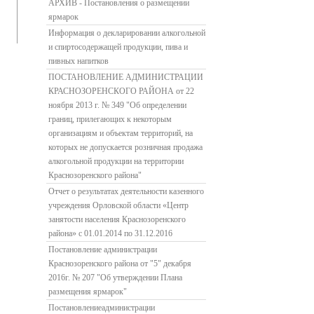
АРХИВ - Постановления о размещении
ярмарок
Информация о декларировании алкогольной
и спиртосодержащей продукции, пива и
пивных напитков
ПОСТАНОВЛЕНИЕ АДМИНИСТРАЦИИ
КРАСНОЗОРЕНСКОГО РАЙОНА от 22
ноября 2013 г. № 349 "Об определении
границ, прилегающих к некоторым
организациям и объектам территорий, на
которых не допускается розничная продажа
алкогольной продукции на территории
Краснозоренского района"
Отчет о результатах деятельности казенного
учреждения Орловской области «Центр
занятости населения Краснозоренского
района» с 01.01.2014 по 31.12.2016
Постановление администрации
Краснозоренского района от "5" декабря
2016г. № 207 "Об утверждении Плана
размещения ярмарок"
Постановлениеадминистрации