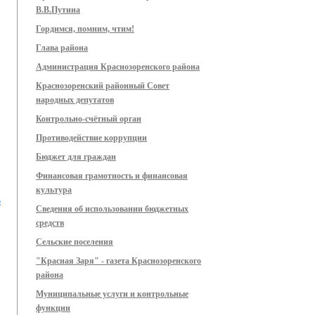
В.В.Путина
Гордимся, помним, чтим!
Глава района
Администрация Краснозоренского района
Краснозоренский районный Совет
народных депутатов
Контрольно-счётный орган
Противодействие коррупции
Бюджет для граждан
Финансовая грамотность и финансовая
культура
о
Сведения об использовании бюджетных
средств
Сельские поселения
"Красная Заря" - газета Краснозоренского
района
Муниципальные услуги и контрольные
функции