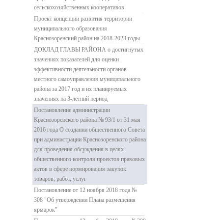
сельскохозяйственных кооперативов
Проект концепции развития территории
муниципального образования
Краснозоренский район на 2018-2023 годы
ДОКЛАД ГЛАВЫ РАЙОНА о достигнутых
значениях показателей для оценки
эффективности деятельности органов
местного самоуправления муниципального
района за 2017 год и их планируемых
значениях на 3-летний период
Постановление администрации
Краснозоренского района № 93/1 от 31 мая
2016 года О создании общественного Совета
при администрации Краснозоренского района
для проведения обсуждения в целях
общественного контроля проектов правовых
актов в сфере нормирования закупок
товаров, работ, услуг
Постановление от 12 ноября 2018 года №
308 "Об утверждении Плана размещения
ярмарок"