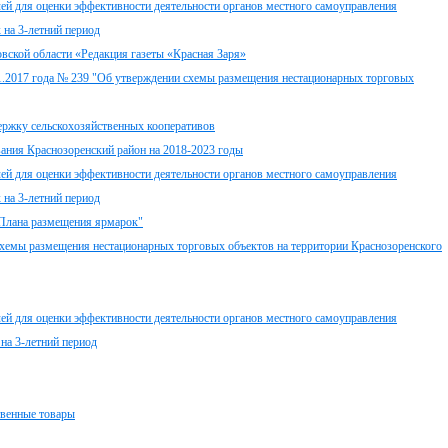
для оценки эффективности деятельности органов местного самоуправления
 на 3-летний период
вской области «Редакция газеты «Красная Заря»
11.2017 года № 239 "Об утверждении схемы размещения нестационарных торговых
ержку сельскохозяйственных кооперативов
ания Краснозоренский район на 2018-2023 годы
для оценки эффективности деятельности органов местного самоуправления
 на 3-летний период
 Плана размещения ярмарок"
схемы размещения нестационарных торговых объектов на территории Краснозоренского
для оценки эффективности деятельности органов местного самоуправления
на 3-летний период
твенные товары