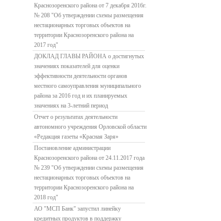
Краснозоренского района от 7 декабря 2016г.
№ 208 "Об утверждении схемы размещения
нестационарных торговых объектов на
территории Краснозоренского района на
2017 год"
ДОКЛАД ГЛАВЫ РАЙОНА о достигнутых
значениях показателей для оценки
эффективности деятельности органов
местного самоуправления муниципального
района за 2016 год и их планируемых
значениях на 3-летний период
Отчет о результатах деятельности
автономного учреждения Орловской области
«Редакция газеты «Красная Заря»
Постановление администрации
Краснозоренского района от 24.11.2017 года
№ 239 "Об утверждении схемы размещения
нестационарных торговых объектов на
территории Краснозоренского района на
2018 год"
АО "МСП Банк" запустил линейку
кредитных продуктов в поддержку