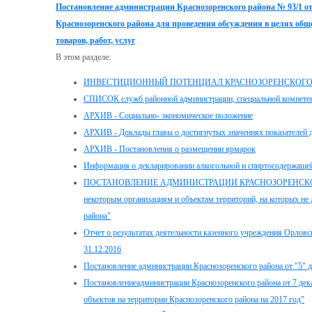
Постановление администрации Краснозоренского района № 93/1 от
Краснозоренского района для проведения обсуждения в целях общ
товаров, работ, услуг
В этом разделе:
ИНВЕСТИЦИОННЫЙ ПОТЕНЦИАЛ КРАСНОЗОРЕНСКОГО
СПИСОК служб районной администрации, специальной компетенци
АРХИВ - Социально- экономическое положение
АРХИВ - Доклады главы о достигнутых значениях показателей д
АРХИВ - Постановления о размещении ярмарок
Информация о декларировании алкогольной и спиртосодержащей
ПОСТАНОВЛЕНИЕ АДМИНИСТРАЦИИ КРАСНОЗОРЕНСКОГО РАЙОН
некоторым организациям и объектам территорий, на которых не
района"
Отчет о результатах деятельности казенного учреждения Орловск
31.12.2016
Постановление администрации Краснозоренского района от "5" 
Постановлениеадминистрации Краснозоренского района от 7 де
объектов на территории Краснозоренского района на 2017 год"