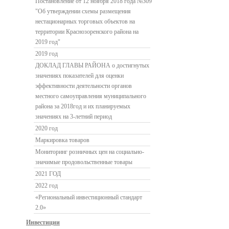
Постановление от 12 ноября 2018 года №309
"Об утверждении схемы размещения
нестационарных торговых объектов на
территории Краснозоренского района на
2019 год"
2019 год
ДОКЛАД ГЛАВЫ РАЙОНА о достигнутых
значениях показателей для оценки
эффективности деятельности органов
местного самоуправления муниципального
района за 2018год и их планируемых
значениях на 3-летний период
2020 год
Маркировка товаров
Мониторинг розничных цен на социально-
значимые продовольственные товары
2021 ГОД
2022 год
«Региональный инвестиционный стандарт
2.0»
Инвестиции