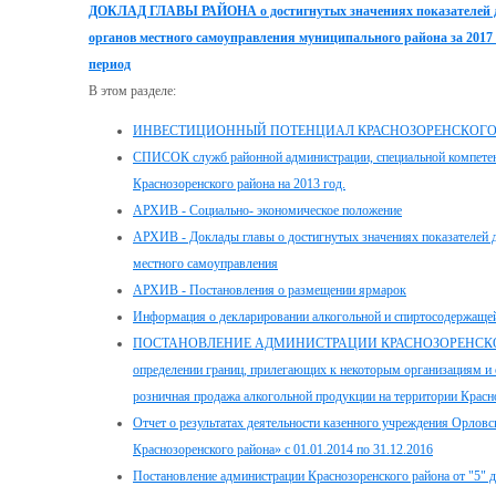
ДОКЛАД ГЛАВЫ РАЙОНА о достигнутых значениях показателей дл
органов местного самоуправления муниципального района за 2017 
период
В этом разделе:
ИНВЕСТИЦИОННЫЙ ПОТЕНЦИАЛ КРАСНОЗОРЕНСКОГО
СПИСОК служб районной администрации, специальной компетенц
Краснозоренского района на 2013 год.
АРХИВ - Социально- экономическое положение
АРХИВ - Доклады главы о достигнутых значениях показателей д
местного самоуправления
АРХИВ - Постановления о размещении ярмарок
Информация о декларировании алкогольной и спиртосодержащей
ПОСТАНОВЛЕНИЕ АДМИНИСТРАЦИИ КРАСНОЗОРЕНСКОГО РА
определении границ, прилегающих к некоторым организациям и о
розничная продажа алкогольной продукции на территории Красн
Отчет о результатах деятельности казенного учреждения Орловс
Краснозоренского района» с 01.01.2014 по 31.12.2016
Постановление администрации Краснозоренского района от "5" 