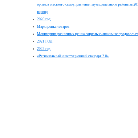
органов местного самоуправления муниципального района за 20
период
2020 год
Маркировка товаров
Мониторинг розничных цен на социально-значимые продовольс
2021 ГОД
2022 год
«Региональный инвестиционный стандарт 2.0»