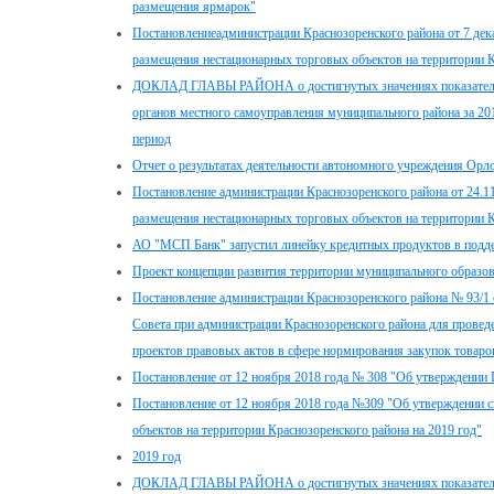
размещения ярмарок"
Постановлениеадминистрации Краснозоренского района от 7 дек
размещения нестационарных торговых объектов на территории К
ДОКЛАД ГЛАВЫ РАЙОНА о достигнутых значениях показателей
органов местного самоуправления муниципального района за 201
период
Отчет о результатах деятельности автономного учреждения Орло
Постановление администрации Краснозоренского района от 24.1
размещения нестационарных торговых объектов на территории К
АО "МСП Банк" запустил линейку кредитных продуктов в подд
Проект концепции развития территории муниципального образов
Постановление администрации Краснозоренского района № 93/1 
Совета при администрации Краснозоренского района для провед
проектов правовых актов в сфере нормирования закупок товаров
Постановление от 12 ноября 2018 года № 308 "Об утверждении
Постановление от 12 ноября 2018 года №309 "Об утверждении 
объектов на территории Краснозоренского района на 2019 год"
2019 год
ДОКЛАД ГЛАВЫ РАЙОНА о достигнутых значениях показателей