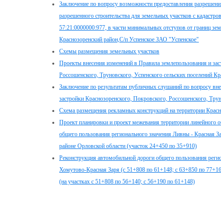
Заключение по вопросу возможности предоставления разрешения
разрешенного строительства для земельных участков с кадастр
57:21:0000000:977, в части минимальных отступов от границ зем
Краснозоренский район,С/п Успенское ЗАО "Успенское"
Схемы размещения земельных участков
Проекты внесения изменений в Правила землепользования и зас
Россошенского, Труновского, Успенского сельских поселений Кр
Заключение по результатам публичных слушаний по вопросу вне
застройки Краснозоренского, Покровского, Россошенского, Трун
Схема размещения рекламных конструкций на территории Красн
Проект планировки и проект межевания территории линейного 
общего пользования регионального значения Ливны - Красная За
районе Орловской области (участок 24+450 по 35+910)
Реконструкция автомобильной дороги общего пользования регио
Хомутово-Красная Заря (с 51+808 по 61+148; с 63+850 по 77+1
(на участках с 51+808 по 56+140; с 56+190 по 61+148)