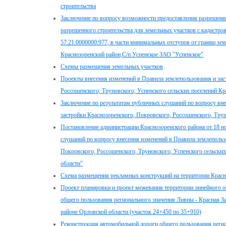
строительства
Заключение по вопросу возможности предоставления разрешения
разрешенного строительства для земельных участков с кадастр
57:21:0000000:977, в части минимальных отступов от границ зем
Краснозоренский район,С/п Успенское ЗАО "Успенское"
Схемы размещения земельных участков
Проекты внесения изменений в Правила землепользования и зас
Россошенского, Труновского, Успенского сельских поселений Кр
Заключение по результатам публичных слушаний по вопросу вне
застройки Краснозоренского, Покровского, Россошенского, Трун
Постановление администрации Краснозоренского района от 18 н
слушаний по вопросу внесения изменений в Правила землепольз
Покровского, Россошенского, Труновского, Успенского сельски
области"
Схема размещения рекламных конструкций на территории Красн
Проект планировки и проект межевания территории линейного 
общего пользования регионального значения Ливны - Красная За
районе Орловской области (участок 24+450 по 35+910)
Реконструкция автомобильной дороги общего пользования регио