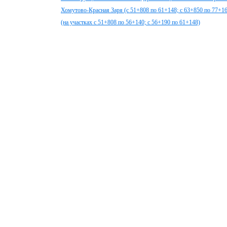
Хомутово-Красная Заря (с 51+808 по 61+148; с 63+850 по 77+1
(на участках с 51+808 по 56+140; с 56+190 по 61+148)