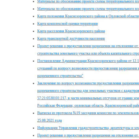
Материалы по обоснованию проекта схемы территориального пл
Материалы по обоснованию проекта схемы территориального пла
Карта положения Краснозоренского района в Орловской области
Карта комплексной оценки территории
Карта расселения Краснозоренского района
Карта транспортной доступности населения
Проект решения о предоставлении разрешения на отклонение от
строительства земельного участка или объекта капитального стр
Постановление Администрации Краснозоренского района от 12.
слушаний по вопросу возможности предоставления разрешения н
разрешенного строительства"
Заключение по вопросу возможности предоставления разрешения
разрешенного строительства для земельных участков с кадастро
57:21:0530101:217, в части минимальных отступов от границ зем
Российская Федерация, орловская область, Краснозоренский райо
Выписка из протокола №19 заседания комиссии по землепользов
25.08.2021 года
Информация Управления градостроительства, архитектуры и зе
Проект решения о предоставлении разрешения на отклонение от