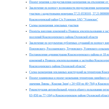
Проект решения о предоставлении разрешения на отклонение от
Заключение по вопросу возможности предоставления разрешения
участков с кадастровыми номерами 57:21:0530101, 57:21:0000000
Краснозоренский район,С/п Успенское ЗАО "Успенское"
Схемы размещения земельных участков
Проекты внесения изменений в Правила землепользования и зас
поселений Краснозоренского района Орловской области
Заключение по результатам публичных слушаний по вопросу вне
Покровского, Россошенского, Труновского, Успенского сельских
Постановление администрации Краснозоренского района от 18 н
изменений в Правила землепользования и застройки Краснозорен
Краснозоренского района Орловской области"
Схема размещения рекламных конструкций на территории Красн
Проект планировки и проект межевания территории линейного о
значения Ливны - Красная Заря( с 24+450 по 46+764) в Красноз
Реконструкция автомобильной дороги общего пользования регио
63+850 по 77+164) в Краснозоренском районе Орловской области