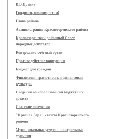
В.В.Путина
Гордимся, помним, чтим!
Глава района
Администрация Краснозоренского района
Краснозоренский районный Совет
народных депутатов
Контрольно-счётный орган
Противодействие коррупции
Бюджет для граждан
Финансовая грамотность и финансовая
культура
Сведения об использовании бюджетных
средств
Сельские поселения
"Красная Заря" - газета Краснозоренского
района
Муниципальные услуги и контрольные
функции