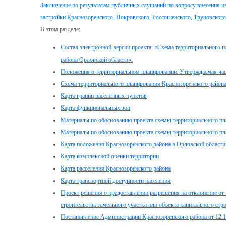
Заключение по результатам публичных слушаний по вопросу внесения и
застройки Краснозоренского, Покровского, Россошенского, Труновского
В этом разделе:
Состав электронной версии проекта: «Схема территориального 
района Орловской области».
Положения о территориальном планировании. Утверждаемая час
Схема территориального планирования Краснозоренского район
Карта границ населённых пунктов
Карта функциональных зон
Материалы по обоснованию проекта схемы территориального пл
Материалы по обоснованию проекта схемы территориального пла
Карта положения Краснозоренского района в Орловской области
Карта комплексной оценки территории
Карта расселения Краснозоренского района
Карта транспортной доступности населения
Проект решения о предоставлении разрешения на отклонение от
строительства земельного участка или объекта капитального стр
Постановление Администрации Краснозоренского района от 12.