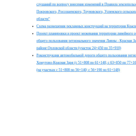
слушаний по вопросу внесения изменений в Правила землепольз
Покровского, Россошенского, Труновского, Успенского сельски
области"
Схема размещения рекламных конструкций на территории Красн
Проект планировки и проект межевания территории линейного 
общего пользования регионального значения Ливны - Красная За
районе Орловской области (участок 24+450 по 35+910)
Реконструкция автомобильной дороги общего пользования регио
Хомутово-Красная Заря (с 51+808 по 61+148; с 63+850 по 77+1
(на участках с 51+808 по 56+140; с 56+190 по 61+148)