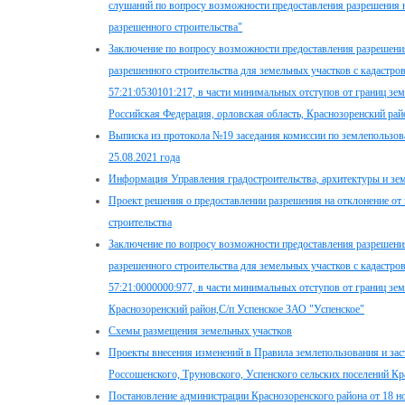
слушаний по вопросу возможности предоставления разрешения н
разрешенного строительства"
Заключение по вопросу возможности предоставления разрешения
разрешенного строительства для земельных участков с кадастро
57:21:0530101:217, в части минимальных отступов от границ зем
Российская Федерация, орловская область, Краснозоренский райо
Выписка из протокола №19 заседания комиссии по землепользов
25.08.2021 года
Информация Управления градостроительства, архитектуры и зе
Проект решения о предоставлении разрешения на отклонение от
строительства
Заключение по вопросу возможности предоставления разрешения
разрешенного строительства для земельных участков с кадастр
57:21:0000000:977, в части минимальных отступов от границ зем
Краснозоренский район,С/п Успенское ЗАО "Успенское"
Схемы размещения земельных участков
Проекты внесения изменений в Правила землепользования и зас
Россошенского, Труновского, Успенского сельских поселений Кр
Постановление администрации Краснозоренского района от 18 н