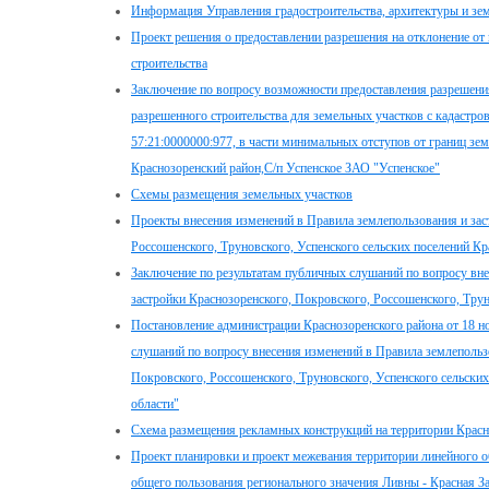
Информация Управления градостроительства, архитектуры и зе
Проект решения о предоставлении разрешения на отклонение от
строительства
Заключение по вопросу возможности предоставления разрешения
разрешенного строительства для земельных участков с кадастр
57:21:0000000:977, в части минимальных отступов от границ зем
Краснозоренский район,С/п Успенское ЗАО "Успенское"
Схемы размещения земельных участков
Проекты внесения изменений в Правила землепользования и зас
Россошенского, Труновского, Успенского сельских поселений Кр
Заключение по результатам публичных слушаний по вопросу вне
застройки Краснозоренского, Покровского, Россошенского, Трун
Постановление администрации Краснозоренского района от 18 н
слушаний по вопросу внесения изменений в Правила землепольз
Покровского, Россошенского, Труновского, Успенского сельски
области"
Схема размещения рекламных конструкций на территории Красн
Проект планировки и проект межевания территории линейного 
общего пользования регионального значения Ливны - Красная За