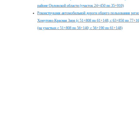
районе Орловской области (участок 24+450 по 35+910)
Реконструкция автомобильной дороги общего пользования регио
Хомутово-Красная Заря (с 51+808 по 61+148; с 63+850 по 77+1
(на участках с 51+808 по 56+140; с 56+190 по 61+148)