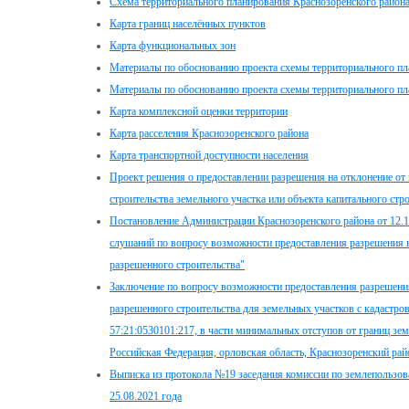
Схема территориального планирования Краснозоренского район
Карта границ населённых пунктов
Карта функциональных зон
Материалы по обоснованию проекта схемы территориального пл
Материалы по обоснованию проекта схемы территориального пла
Карта комплексной оценки территории
Карта расселения Краснозоренского района
Карта транспортной доступности населения
Проект решения о предоставлении разрешения на отклонение от
строительства земельного участка или объекта капитального стр
Постановление Администрации Краснозоренского района от 12.
слушаний по вопросу возможности предоставления разрешения н
разрешенного строительства"
Заключение по вопросу возможности предоставления разрешения
разрешенного строительства для земельных участков с кадастро
57:21:0530101:217, в части минимальных отступов от границ зем
Российская Федерация, орловская область, Краснозоренский райо
Выписка из протокола №19 заседания комиссии по землепользов
25.08.2021 года