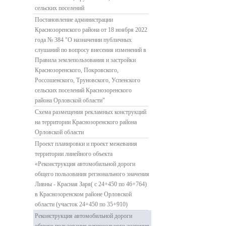
сельских поселений
Постановление администрации
Краснозоренского района от 18 ноября 2022
года № 384 "О назначении публичных
слушаний по вопросу внесения изменений в
Правила землепользования и застройки
Краснозоренского, Покровского,
Россошенского, Труновского, Успенского
сельских поселений Краснозоренского
района Орловской области"
Схема размещения рекламных конструкций
на территории Краснозоренского района
Орловской области
Проект планировки и проект межевания
территории линейного объекта
«Реконструкция автомобильной дороги
общего пользования регионального значения
Ливны - Красная Заря( с 24+450 по 46+764)
в Краснозоренском районе Орловской
области (участок 24+450 по 35+910)
Реконструкция автомобильной дороги