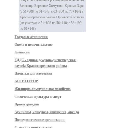
общего пользования регионального значения
Залегощь-Верховье-Хомутово-Красная Заря
(с 51+808 по 61+148; с 63+850 по 77+164) в
Краснозоренском районе Орловской области
(на участках с 51+808 по 56+140; с 56+190
по 61+148)
Трудовые отношения
Опека и попечительство
Комиссии
ЕДДС - единая дежурно-диспетчерская
служба Краснозоренского района
Памятки для населения
АНТИТЕРРОР
Жилищно-коммунальное хозяйство
Физическая культура и спорт
Прием граждан
Аукционы, конкурсы, извещения, аренда
Подведомственные организации
Страница прокуратуры