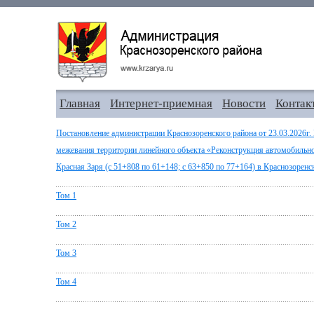
Главная
Интернет-приемная
Новости
Контак
Постановление администрации Краснозоренского района от 23.03.2026г.
межевания территории линейного объекта «Реконструкция автомобильн
Красная Заря (с 51+808 по 61+148; с 63+850 по 77+164) в Краснозоренс
Том 1
Том 2
Том 3
Том 4