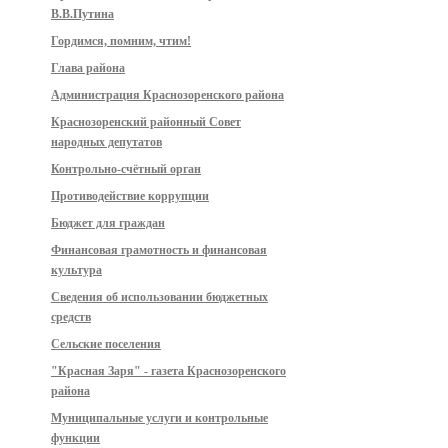
В.В.Путина
Гордимся, помним, чтим!
Глава района
Администрация Краснозоренского района
Краснозоренский районный Совет
народных депутатов
Контрольно-счётный орган
Противодействие коррупции
Бюджет для граждан
Финансовая грамотность и финансовая
культура
Сведения об использовании бюджетных
средств
Сельские поселения
"Красная Заря" - газета Краснозоренского
района
Муниципальные услуги и контрольные
функции