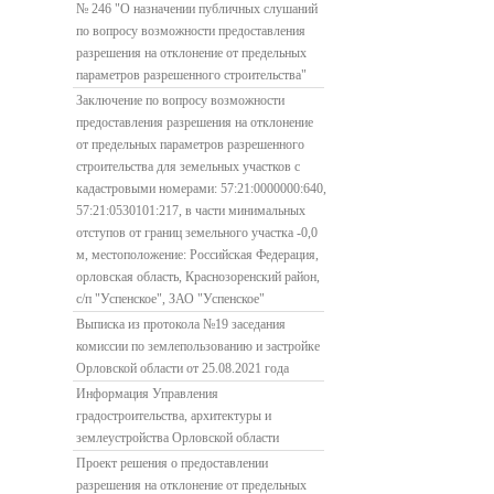
№ 246 "О назначении публичных слушаний
по вопросу возможности предоставления
разрешения на отклонение от предельных
параметров разрешенного строительства"
Заключение по вопросу возможности
предоставления разрешения на отклонение
от предельных параметров разрешенного
строительства для земельных участков с
кадастровыми номерами: 57:21:0000000:640,
57:21:0530101:217, в части минимальных
отступов от границ земельного участка -0,0
м, местоположение: Российская Федерация,
орловская область, Краснозоренский район,
с/п "Успенское", ЗАО "Успенское"
Выписка из протокола №19 заседания
комиссии по землепользованию и застройке
Орловской области от 25.08.2021 года
Информация Управления
градостроительства, архитектуры и
землеустройства Орловской области
Проект решения о предоставлении
разрешения на отклонение от предельных