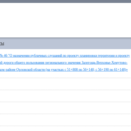
ты
 № 46 "О назначении публичных слушаний по проекту планировки территории и проекту
ой дороги общего пользования регионального значения Залегощь-Верховье-Хомутово-
ком районе Орловской области (на участках с 51+808 по 56+140; с 56+190 по 61+148)»