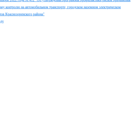
декабря 2022 года № 412 "Об утверждении программы профилактики рисков причинения
ому контролю на автомобильном транспорте, городском наземном электрическом
тов Краснозоренского района"
оду