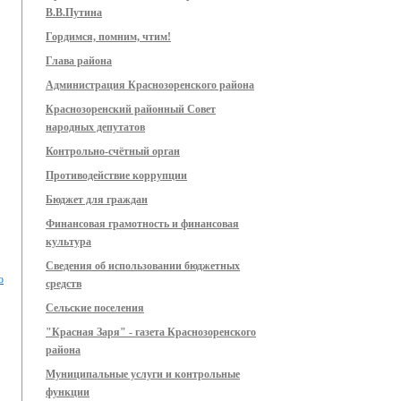
В.В.Путина
Гордимся, помним, чтим!
Глава района
Администрация Краснозоренского района
Краснозоренский районный Совет
народных депутатов
Контрольно-счётный орган
Противодействие коррупции
Бюджет для граждан
Финансовая грамотность и финансовая
культура
Сведения об использовании бюджетных
о
средств
Сельские поселения
"Красная Заря" - газета Краснозоренского
района
Муниципальные услуги и контрольные
функции