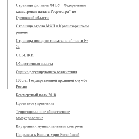
Страница филиала ФГБУ "Федеральная
кадастровая палата Росреестра" по
Орловской области
Страница отдела МФЦ в Краснозоренском
районе
Страница пожарно-спасательной части №
24
ССЫЛКИ
Общественная палата
Оценка регулирующего воздействия
100 лет Государственной архивной службе
России
Бессмертный полк 2018
Проектное управление
Территориальное общественное
самоуправление
Внутренний муниципальный контроль
Поправки к Конституции Российской