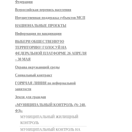
Федерации
Всероссийская перепись населения
Имущественная поддержка субъектов МСП
НАЦИОНАЛЬНЫЕ ПРОЕКТЫ
Информация по вакцинации
ВЫБЕРИ ОБЩЕСТВЕННУЮ
ТЕРРИТОРИЮ! ГОЛОСУЙ НА
ФЕДЕРАЛЬНОЙ ПЛАТФОРМЕ 26 АПРЕЛЯ
– 30 МАЯ
Охрана окружающей среды
Социальный контракт
ГОРЯЧАЯ ЛИНИЯ по неформальной
занятости
Земля для граждан
«МУНИЦИПАЛЬНЫЙ КОНТРОЛЬ (№ 248-
ФЗ)»
МУНИЦИПАЛЬНЫЙ ЖИЛИЩНЫЙ
КОНТРОЛЬ
МУНИЦИПАЛЬНЫЙ КОНТРОЛЬ НА