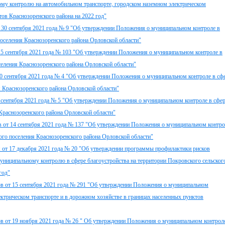
ому контролю на автомобильном транспорте, городском наземном электрическом
тов Краснозоренского района на 2022 год"
т 30 сентября 2021 года № 9 "Об утверждении Положения о муниципальном контроле в
поселения Краснозоренского района Орловской области"
15 сентября 2021 года № 103 "Об утверждении Положения о муниципальном контроле в
селения Краснозоренского района Орловской области"
30 сентября 2021 года № 4 "Об утверждении Положения о муниципальном контроле в сф
я Краснозоренского района Орловской области"
0 сентября 2021 года № 5 "Об утверждении Положения о муниципальном контроле в сфе
 Краснозоренского района Орловской области"
в от 14 сентября 2021 года № 137 "Об утверждении Положения о муниципальном контро
кого поселения Краснозоренского района Орловской области"
я от 17 декабря 2021 года № 20 "Об утверждении программы профилактики рисков
униципальному контролю в сфере благоустройства на территории Покровского сельског
год"
ов от 15 сентября 2021 года № 291 "Об утверждении Положения о муниципальном
ектрическом транспорте и в дорожном хозяйстве в границах населенных пунктов
в от 19 ноября 2021 года № 26 " Об утверждении Положения о муниципальном контрол