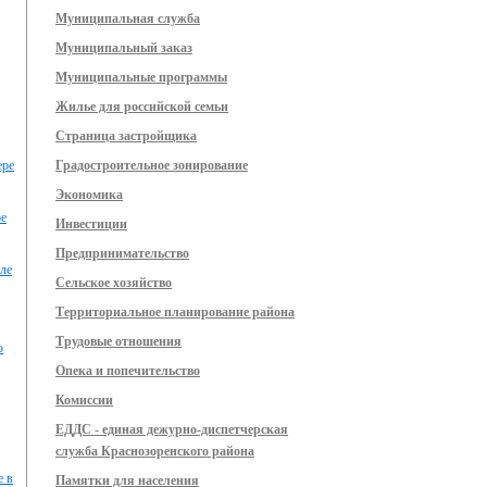
Муниципальная служба
Муниципальный заказ
Муниципальные программы
Жилье для российской семьи
Страница застройщика
ере
Градостроительное зонирование
Экономика
ре
Инвестиции
Предпринимательство
ле
Сельское хозяйство
Территориальное планирование района
Трудовые отношения
о
Опека и попечительство
Комиссии
ЕДДС - единая дежурно-диспетчерская
служба Краснозоренского района
е в
Памятки для населения