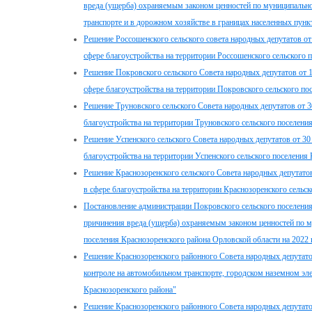
вреда (ущерба) охраняемым законом ценностей по муниципальн
транспорте и в дорожном хозяйстве в границах населенных пунк
Решение Россошенского сельского совета народных депутатов о
сфере благоустройства на территории Россошенского сельского 
Решение Покровского сельского Совета народных депутатов от 
сфере благоустройства на территории Покровского сельского по
Решение Труновского сельского Совета народных депутатов от 
благоустройства на территории Труновского сельского поселени
Решение Успенского сельского Совета народных депутатов от 3
благоустройства на территории Успенского сельского поселения
Решение Краснозоренского сельского Совета народных депутато
в сфере благоустройства на территории Краснозоренского сельс
Постановление администрации Покровского сельского поселени
причинения вреда (ущерба) охраняемым законом ценностей по м
поселения Краснозоренского района Орловской области на 2022 
Решение Краснозоренского районного Совета народных депутат
контроле на автомобильном транспорте, городском наземном эл
Краснозоренского района"
Решение Краснозоренского районного Совета народных депутато