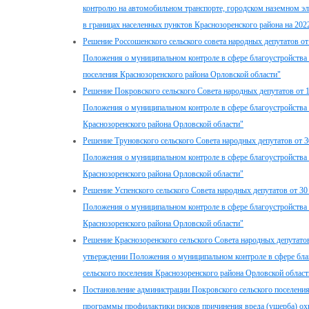
контролю на автомобильном транспорте, городском наземном эл
в границах населенных пунктов Краснозоренского района на 202
Решение Россошенского сельского совета народных депутатов от
Положения о муниципальном контроле в сфере благоустройства 
поселения Краснозоренского района Орловской области"
Решение Покровского сельского Совета народных депутатов от 
Положения о муниципальном контроле в сфере благоустройства 
Краснозоренского района Орловской области"
Решение Труновского сельского Совета народных депутатов от 
Положения о муниципальном контроле в сфере благоустройства 
Краснозоренского района Орловской области"
Решение Успенского сельского Совета народных депутатов от 30
Положения о муниципальном контроле в сфере благоустройства 
Краснозоренского района Орловской области"
Решение Краснозоренского сельского Совета народных депутатов
утверждении Положения о муниципальном контроле в сфере благ
сельского поселения Краснозоренского района Орловской област
Постановление администрации Покровского сельского поселения
программы профилактики рисков причинения вреда (ущерба) о