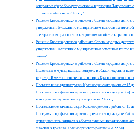
контролю в сфере благоустройства на территории Покровского с
Орловской области на 2022 год"
Решение Краснозоренского районного Совета народных депутато
утверждении Положения о муниципальном контроле на автомоби
электрическом транспорте и в дорожном хозяйстве в границах н
Решение Краснозоренского районного Совета народных депутато
утверждении Положения о муниципальном земельном контроле в
района"
Решение Краснозоренского районного Совета народных депутато
Положения о муниципальном контроле в области охраны и испо
территорий местного значения в границах Краснозоренского рай
Постановление администрации Краснозоренского района от 15 д
Программы профилактики рисков причинения вреда (ущерба) о
муниципальному земельному контролю на 2022 год"
Постановление администрации Краснозоренского района от 15 д
Программы профилактики рисков причинения вреда (ущерба) о
муниципального контроля в области охраны и использования о
значения в границах Краснозоренского района на 2022 год"