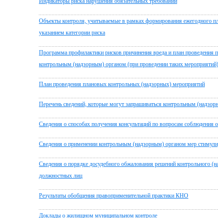
Индикаторы риска нарушения обязательных требований
Объекты контроля, учитываемые в рамках формирования ежегодного пл
указанием категории риска
Программа профилактики рисков причинения вреда и план проведения 
контрольным (надзорным) органом (при проведении таких мероприятий
План проведения плановых контрольных (надзорных) мероприятий
Перечень сведений, которые могут запрашиваться контрольным (надзор
Сведения о способах получения консультаций по вопросам соблюдения 
Сведения о применении контрольным (надзорным) органом мер стимули
Сведения о порядке досудебного обжалования решений контрольного (над
должностных лиц
Результаты обобщения правоприменительной практики КНО
Доклады о жилищном муниципальном контроле