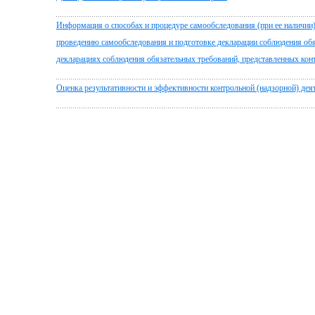
Информация о способах и процедуре самообследования (при ее наличии)
проведению самообследования и подготовке декларации соблюдения об
декларациях соблюдения обязательных требований, представленных ко
Оценка результативности и эффективности контрольной (надзорной) дея