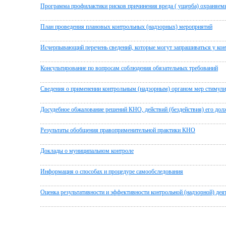
Программа профилактики рисков причинения вреда ( ущерба) охраняем
План проведения плановых контрольных (надзорных) мероприятий
Исчерпывающий перечень сведений, которые могут запрашиваться у ко
Консультирование по вопросам соблюдения обязательных требований
Сведения о применении контрольным (надзорным) органом мер стимули
Досудебное обжалование решений КНО, действий (бездействия) его до
Результаты обобщения правоприменительной практики КНО
Доклады о муниципальном контроле
Информация о способах и процедуре самообследования
Оценка результативности и эффективности контрольной (надзорной) дея