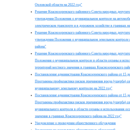
Орловской области на 2022 год"
Решение Краснозоренского районного Совета народных депутато
утверждении Положения о муниципальном контроле на автомоби
электрическом транспорте и в дорожном хозяйстве в границах н
Решение Краснозоренского районного Совета народных депутато
утверждении Положения о муниципальном земельном контроле в
района"
Решение Краснозоренского районного Совета народных депутато
Положения о муниципальном контроле в области охраны и испо
территорий местного значения в границах Краснозоренского рай
Постановление администрации Краснозоренского района от 15 д
Программы профилактики рисков причинения вреда (ущерба) о
муниципальному земельному контролю на 2022 год"
Постановление администрации Краснозоренского района от 15 д
Программы профилактики рисков причинения вреда (ущерба) о
муниципального контроля в области охраны и использования о
значения в границах Краснозоренского района на 2022 год"
Уведомление о проведении общественного обсуждения