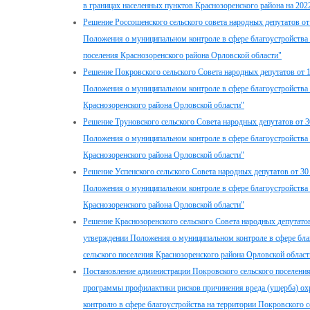
в границах населенных пунктов Краснозоренского района на 202
Решение Россошенского сельского совета народных депутатов от
Положения о муниципальном контроле в сфере благоустройства 
поселения Краснозоренского района Орловской области"
Решение Покровского сельского Совета народных депутатов от 
Положения о муниципальном контроле в сфере благоустройства 
Краснозоренского района Орловской области"
Решение Труновского сельского Совета народных депутатов от 
Положения о муниципальном контроле в сфере благоустройства 
Краснозоренского района Орловской области"
Решение Успенского сельского Совета народных депутатов от 30
Положения о муниципальном контроле в сфере благоустройства 
Краснозоренского района Орловской области"
Решение Краснозоренского сельского Совета народных депутатов
утверждении Положения о муниципальном контроле в сфере благ
сельского поселения Краснозоренского района Орловской област
Постановление администрации Покровского сельского поселения
программы профилактики рисков причинения вреда (ущерба) о
контролю в сфере благоустройства на территории Покровского с