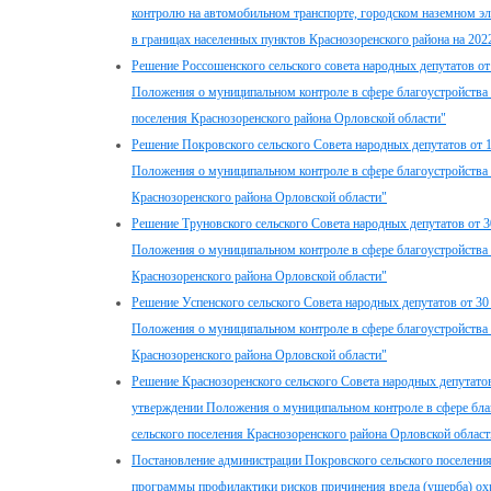
контролю на автомобильном транспорте, городском наземном эл
в границах населенных пунктов Краснозоренского района на 202
Решение Россошенского сельского совета народных депутатов от
Положения о муниципальном контроле в сфере благоустройства 
поселения Краснозоренского района Орловской области"
Решение Покровского сельского Совета народных депутатов от 
Положения о муниципальном контроле в сфере благоустройства 
Краснозоренского района Орловской области"
Решение Труновского сельского Совета народных депутатов от 
Положения о муниципальном контроле в сфере благоустройства 
Краснозоренского района Орловской области"
Решение Успенского сельского Совета народных депутатов от 30
Положения о муниципальном контроле в сфере благоустройства 
Краснозоренского района Орловской области"
Решение Краснозоренского сельского Совета народных депутатов
утверждении Положения о муниципальном контроле в сфере благ
сельского поселения Краснозоренского района Орловской област
Постановление администрации Покровского сельского поселения
программы профилактики рисков причинения вреда (ущерба) о