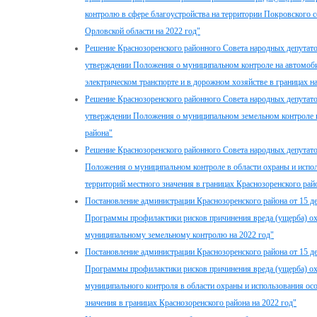
контролю в сфере благоустройства на территории Покровского с
Орловской области на 2022 год"
Решение Краснозоренского районного Совета народных депутато
утверждении Положения о муниципальном контроле на автомоби
электрическом транспорте и в дорожном хозяйстве в границах н
Решение Краснозоренского районного Совета народных депутато
утверждении Положения о муниципальном земельном контроле в
района"
Решение Краснозоренского районного Совета народных депутато
Положения о муниципальном контроле в области охраны и испо
территорий местного значения в границах Краснозоренского рай
Постановление администрации Краснозоренского района от 15 д
Программы профилактики рисков причинения вреда (ущерба) о
муниципальному земельному контролю на 2022 год"
Постановление администрации Краснозоренского района от 15 д
Программы профилактики рисков причинения вреда (ущерба) о
муниципального контроля в области охраны и использования о
значения в границах Краснозоренского района на 2022 год"