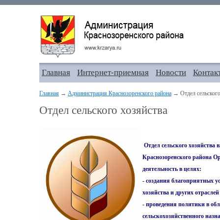
Главная
Интернет-приемная
Новости
Контак
Главная
→
Администрация Краснозоренского района
→ Отдел сельского
Отдел сельского хозяйства
Отдел сельского хозяйства 
Краснозоренского района Ор
деятельность в целях:
- создания благоприятных у
хозяйства и других отрасле
- проведения политики в об
сельскохозяйственного назн