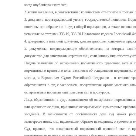
когда опубликован этот акт;
2. копии заявления, в соответствии с количеством ответчиков и третьих 
3. документ, подтверждающий уплату государственной пошлины; Поряд
пошлины при обращении в суды общей юрисдикции, а также основани
установлены статьями 333.19, 333.20 Налогового кодекса Российской Ф
4. доверенность или иной документ, удостоверяющие полномочия предс
5. документы, подтверждающие обстоятельства, на которых заяви
документов для ответчиков и третьих лиц, если копии у них отсутствуют
Подача заявления об оспаривании нормативного правового акта в су
нормативного правового акта. Заявление об оспаривании нормативного 
месяца, а Верховным Судом Российской Федерации - в течение тре
обратившихся в суд с заявлением, представителя органа местного са
оспариваемый нормативный правовой акт, и прокурора.
Лица, обратившиеся в суд с заявлениями об оспаривании нормативных
или должностное лицо, принявшие оспариваемые нормативные правовые
заседания. В зависимости от обстоятельств дела суд может расс
заинтересованных лиц, надлежащим образом извещенных о времени и ме
Суд, признав, что оспариваемый нормативный правовой акт не пр