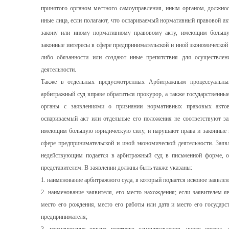
принятого органом местного самоуправления, иным органом, должнос
иные лица, если полагают, что оспариваемый нормативный правовой ак
закону или иному нормативному правовому акту, имеющим больш
законные интересы в сфере предпринимательской и иной экономической 
либо обязанности или создают иные препятствия для осуществлен
деятельности.
Также в отдельных предусмотренных Арбитражным процессуальны
арбитражный суд вправе обратиться прокурор, а также государственны
органы с заявлениями о признании нормативных правовых актов
оспариваемый акт или отдельные его положения не соответствуют з
имеющим большую юридическую силу, и нарушают права и законные ин
сфере предпринимательской и иной экономической деятельности. Заяв
недействующим подается в арбитражный суд в письменной форме, о
представителем. В заявлении должны быть также указаны:
1. наименование арбитражного суда, в который подается исковое заявлен
2. наименование заявителя, его место нахождения; если заявителем яв
место его рождения, место его работы или дата и место его государс
предпринимателя;