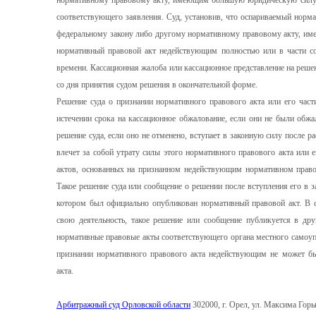
нормативному правовому акту, имеющим большую юридическую силу, 
соответствующего заявления. Суд, установив, что оспариваемый норма
федеральному закону либо другому нормативному правовому акту, им
нормативный правовой акт недействующим полностью или в части со
времени. Кассационная жалоба или кассационное представление на решен
со дня принятия судом решения в окончательной форме.
Решение суда о признании нормативного правового акта или его час
истечении срока на кассационное обжалование, если они не были обж
решение суда, если оно не отменено, вступает в законную силу после р
влечет за собой утрату силы этого нормативного правового акта или 
актов, основанных на признанном недействующим нормативном право
Такое решение суда или сообщение о решении после вступления его в з
котором был официально опубликован нормативный правовой акт. В сл
свою деятельность, такое решение или сообщение публикуется в др
нормативные правовые акты соответствующего органа местного самоуп
признании нормативного правового акта недействующим не может б
акта.
Арбитражный суд Орловской области
302000, г. Орел, ул. Максима Горько