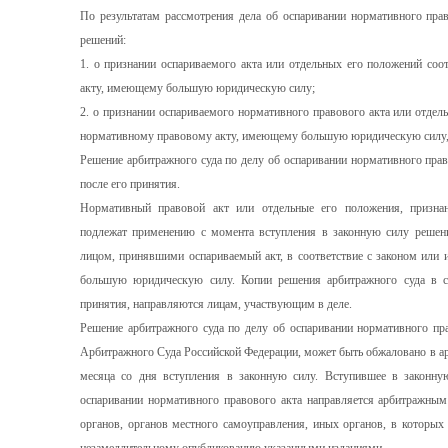
По результатам рассмотрения дела об оспаривании нормативного пра
решений:
1. о признании оспариваемого акта или отдельных его положений с
акту, имеющему большую юридическую силу;
2. о признании оспариваемого нормативного правового акта или отде
нормативному правовому акту, имеющему большую юридическую силу, 
Решение арбитражного суда по делу об оспаривании нормативного прав
после его принятия.
Нормативный правовой акт или отдельные его положения, призн
подлежат применению с момента вступления в законную силу решен
лицом, принявшими оспариваемый акт, в соответствие с законом и
большую юридическую силу. Копии решения арбитражного суда в с
принятия, направляются лицам, участвующим в деле.
Решение арбитражного суда по делу об оспаривании нормативного пр
Арбитражного Суда Российской Федерации, может быть обжаловано в ар
месяца со дня вступления в законную силу. Вступившее в законну
оспаривании нормативного правового акта направляется арбитражным
органов, органов местного самоуправления, иных органов, в которых