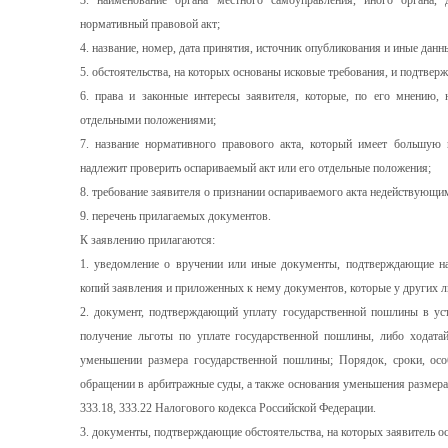
3. наименование органа местного самоуправления, иного органа,
нормативный правовой акт;
4. название, номер, дата принятия, источник опубликования и иные да
5. обстоятельства, на которых основаны исковые требования, и подтвер
6. права и законные интересы заявителя, которые, по его мнению
отдельными положениями;
7. название нормативного правового акта, который имеет большую
надлежит проверить оспариваемый акт или его отдельные положения;
8. требование заявителя о признании оспариваемого акта недействующи
9. перечень прилагаемых документов.
К заявлению прилагаются:
1. уведомление о вручении или иные документы, подтверждающие н
копий заявления и приложенных к нему документов, которые у других л
2. документ, подтверждающий уплату государственной пошлины в уст
получение льготы по уплате государственной пошлины, либо ходатай
уменьшении размера государственной пошлины; Порядок, сроки, ос
обращении в арбитражные суды, а также основания уменьшения размер
333.18, 333.22 Налогового кодекса Российской Федерации.
3. документы, подтверждающие обстоятельства, на которых заявитель о