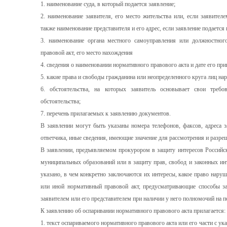
1. наименование суда, в который подается заявление;
2. наименование заявителя, его место жительства или, если заявителе
также наименование представителя и его адрес, если заявление подается
3. наименование органа местного самоуправления или должностно
правовой акт, его место нахождения
4. сведения о наименовании нормативного правового акта и дате его пр
5. какие права и свободы гражданина или неопределенного круга лиц н
6. обстоятельства, на которых заявитель основывает свои требо
обстоятельства;
7. перечень прилагаемых к заявлению документов.
В заявлении могут быть указаны номера телефонов, факсов, адреса э
ответчика, иные сведения, имеющие значение для рассмотрения и разреш
В заявлении, предъявляемом прокурором в защиту интересов Российск
муниципальных образований или в защиту прав, свобод и законных ин
указано, в чем конкретно заключаются их интересы, какое право наруш
или иной нормативный правовой акт, предусматривающие способы за
заявителем или его представителем при наличии у него полномочий на п
К заявлению об оспаривании нормативного правового акта прилагается:
1. текст оспариваемого нормативного правового акта или его части с у