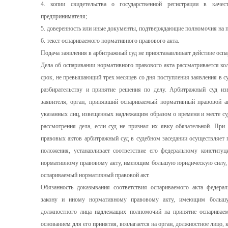
4. копии свидетельства о государственной регистрации в каче
предпринимателя;
5. доверенность или иные документы, подтверждающие полномочия на 
6. текст оспариваемого нормативного правового акта.
Подача заявления в арбитражный суд не приостанавливает действие осп
Дела об оспаривании нормативного правового акта рассматривается ко
срок, не превышающий трех месяцев со дня поступления заявления в су
разбирательству и принятие решения по делу. Арбитражный суд из
заявителя, орган, принявший оспариваемый нормативный правовой ак
указанных лиц, извещенных надлежащим образом о времени и месте суд
рассмотрения дела, если суд не признал их явку обязательной. При
правовых актов арбитражный суд в судебном заседании осуществляет 
положения, устанавливает соответствие его федеральному конститу
нормативному правовому акту, имеющим большую юридическую силу, а
оспариваемый нормативный правовой акт.
Обязанность доказывания соответствия оспариваемого акта федера
закону и иному нормативному правовому акту, имеющим большу
должностного лица надлежащих полномочий на принятие оспариваем
основанием для его принятия, возлагается на орган, должностное лицо, 