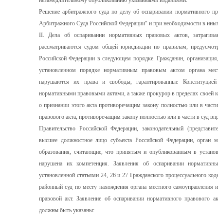
незамедлительному опубликованию указанными изданиями.
Решение арбитражного суда по делу об оспаривании нормативного пр
Арбитражного Суда Российской Федерации" и при необходимости в иных
II. Дела об оспаривании нормативных правовых актов, затрагив
рассматриваются судом общей юрисдикции по правилам, предусмот
Российской Федерации в следующем порядке. Гражданин, организация
установленном порядке нормативным правовым актом органа мес
нарушаются их права и свободы, гарантированные Конституцией
нормативными правовыми актами, а также прокурор в пределах своей ко
о признании этого акта противоречащим закону полностью или в част
правового акта, противоречащим закону полностью или в части в суд вп
Правительство Российской Федерации, законодательный (представит
высшее должностное лицо субъекта Российской Федерации, орган м
образования, считающие, что принятым и опубликованным в устан
нарушена их компетенция. Заявления об оспаривании нормативн
установленной статьями 24, 26 и 27 Гражданского процессуального код
районный суд по месту нахождения органа местного самоуправления 
правовой акт. Заявление об оспаривании нормативного правового а
должны быть указаны: