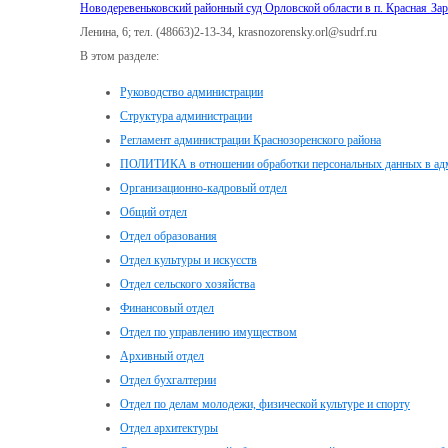
Новодеревеньковский районный суд Орловской области в п. Красная За
Ленина, 6; тел. (48663)2-13-34, krasnozorensky.orl@sudrf.ru
В этом разделе:
Руководство администрации
Структура администрации
Регламент администрации Краснозоренского района
ПОЛИТИКА в отношении обработки персональных данных в адм
Организационно-кадровый отдел
Общий отдел
Отдел образования
Отдел культуры и искусств
Отдел сельского хозяйства
Финансовый отдел
Отдел по управлению имуществом
Архивный отдел
Отдел бухгалтерии
Отдел по делам молодежи, физической культуре и спорту
Отдел архитектуры