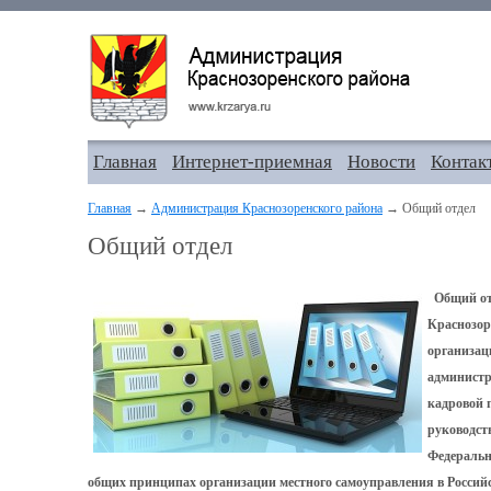
Главная
Интернет-приемная
Новости
Контак
Главная
→
Администрация Краснозоренского района
→ Общий отдел
Общий отдел
Общий от
Краснозор
организац
администр
кадровой 
руководст
Федеральн
общих принципах организации местного самоуправления в Росси