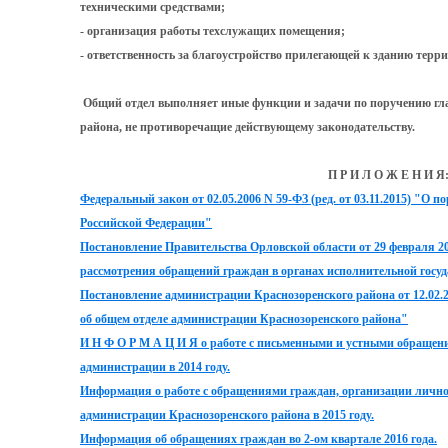
техническими средствами;
- организация работы техслужащих помещения;
- ответственность за благоустройство прилегающей к зданию терр
Общий отдел выполняет иные функции и задачи по поручению гл
района, не противоречащие действующему законодательству.
П Р И Л О Ж Е Н И Я
Федеральный закон от 02.05.2006 N 59-ФЗ (ред. от 03.11.2015) "О
Российской Федерации"
Постановление Правительства Орловской области от 29 февраля 2
рассмотрения обращений граждан в органах исполнительной госуд
Постановление администрации Краснозоренского района от 12.02.
об общем отделе администрации Краснозоренского района"
И Н Ф О Р М А Ц И Я о работе с письменными и устными обращен
администрации в 2014 году.
Информация о работе с обращениями граждан, организации лично
администрации Краснозоренского района в 2015 году.
Информация об обращениях граждан во 2-ом квартале 2016 года.