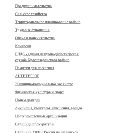
Предпринимательство
Сельское хозяйство
Территориальное планирование района
Трудовые отношения
Опека и попечительство
Комиссии
ЕДДС - единая дежурно-диспетчерская
служба Краснозоренского района
Памятки для населения
АНТИТЕРРОР
Жилищно-коммунальное хозяйство
Физическая культура и спорт
Прием граждан
Аукционы, конкурсы, извещения, аренда
Подведомственные организации
Страница прокуратуры
Страница УФНС России по Орловской