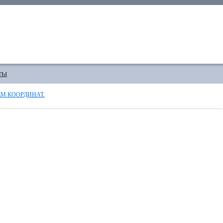
ты
М КООРДИНАТ.