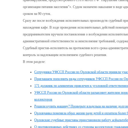
правонарушения, предусмотренного ст.6.6 КоАП РФ "Нарушение санита
организации питания населения"». Судом назначено наказание в виде а
сроком на 90 суток.
Сразу же после возбуждения исполнительных производств судебный при
нахождения кафе. В ходе проведения исполнительных действий помеще
предпринимателям вручили постановления о возбуждении исполнительны
административной ответственности за неисполнение требований, содерж
Судебный пристав-исполнитель на протяжении всего срока администрат
контроль за надлежащим исполнением судебного решения.
В этом разделе:
Сотрудники УФССП России по Орловской области приняли участ
Приглашаем пополнить ряды сотрудников УФССП России по Орл
171 должник по алиментам привлечен к уголовной ответственно
УФССП России по Орловской области разъясняет жителям поря
коллекторов
Решили купить машину? Проверьте владельца на наличие долгов
Орловчанка поменяла образ жизни ради детей и оплатила более 
Орловские судебные приставы приостановили работу асфальтобе
О противоправных действиях со стороны коллекторов граждан