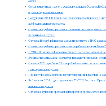
акцию
Семья заместителя главного судебного пристава Орловской об
ордена «Родительская слава»
Сотрудники УФССП России по Орловской области вошли в числ
профессионального мастерства
Орловские судебные приставы и госавтоинспекторы провели со
на почти 4 млн рублей
Орловский судебный пристав занял второе место в ЦФО на конк
Орловские судебные приставы помогли рабочим вернуть более 2 
В УФССП России по Орловской области состоялось заседание ко
Злостные неплательщики алиментов попадают в открытый реест
С начала 2026 года более 27 млн рублей оплачено после огранич
транспортным средством
При покупке автомобиля не забудьте проверить владельца на на
За 6 месяцев 2026 года сотрудниками УФССП России по Орловс
взыскателям долгов
Орловские судебные приставы выдворили за пределы Российской