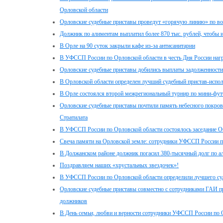
Орловской области
Орловские судебные приставы проведут «горячую линию» по в
Должник по алиментам выплатил более 870 тыс. рублей, чтобы 
В Орле на 90 суток закрыли кафе из-за антисанитарии
В УФССП России по Орловской области в честь Дня России наг
Орловские судебные приставы добились выплаты задолженности 
В Орловской области определен лучший судебный пристав-испо
В Орле состоялся второй межрегиональный турнир по мини-фут
Орловские судебные приставы почтили память небесного покро
Стратилата
В УФССП России по Орловской области состоялось заседание О
Свеча памяти на Орловской земле: сотрудники УФССП России п
В Должанском районе должник погасил 380-тысячный долг по а
Поздравляем наших «хрустальных звездочек»!
В УФССП России по Орловской области определили лучшего с
Орловские судебные приставы совместно с сотрудниками ГАИ п
должников
В День семьи, любви и верности сотрудники УФССП России по 