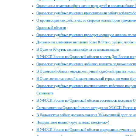
Орловчанка поменяла образ жизни ради детей и оплатила более 
Орловские судебные приставы приостановили работу асфальтобе
О противоправных действиях со стороны коллекторов граждан
Орловской области
Орловские судебные приставы проведут «горячую линию» по в
Должник по алиментам выплатил более 870 тыс. рублей, чтобы 
В Орле на 90 суток закрыли кафе из-за антисанитарии
В УФССП России по Орловской области в честь Дня России наг
Орловские судебные приставы добились выплаты задолженности 
В Орловской области определен лучший судебный пристав-испо
В Орле состоялся второй межрегиональный турнир по мини-фут
Орловские судебные приставы почтили память небесного покро
Стратилата
В УФССП России по Орловской области состоялось заседание О
Свеча памяти на Орловской земле: сотрудники УФССП России п
В Должанском районе должник погасил 380-тысячный долг по а
Поздравляем наших «хрустальных звездочек»!
В УФССП России по Орловской области определили лучшего с