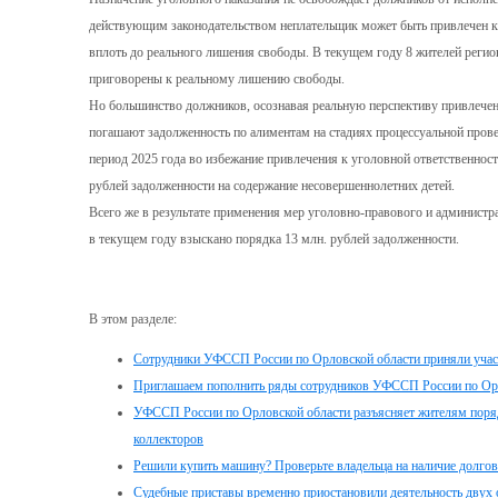
действующим законодательством неплательщик может быть привлечен к 
вплоть до реального лишения свободы. В текущем году 8 жителей реги
приговорены к реальному лишению свободы.
Но большинство должников, осознавая реальную перспективу привлечен
погашают задолженность по алиментам на стадиях процессуальной прове
период 2025 года во избежание привлечения к уголовной ответственнос
рублей задолженности на содержание несовершеннолетних детей.
Всего же в результате применения мер уголовно-правового и администр
в текущем году взыскано порядка 13 млн. рублей задолженности.
В этом разделе:
Сотрудники УФССП России по Орловской области приняли участ
Приглашаем пополнить ряды сотрудников УФССП России по Орл
УФССП России по Орловской области разъясняет жителям поря
коллекторов
Решили купить машину? Проверьте владельца на наличие долгов
Судебные приставы временно приостановили деятельность двух