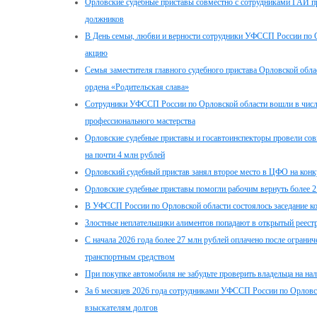
Орловские судебные приставы совместно с сотрудниками ГАИ п
должников
В День семьи, любви и верности сотрудники УФССП России по 
акцию
Семья заместителя главного судебного пристава Орловской об
ордена «Родительская слава»
Сотрудники УФССП России по Орловской области вошли в числ
профессионального мастерства
Орловские судебные приставы и госавтоинспекторы провели со
на почти 4 млн рублей
Орловский судебный пристав занял второе место в ЦФО на конк
Орловские судебные приставы помогли рабочим вернуть более 2 
В УФССП России по Орловской области состоялось заседание ко
Злостные неплательщики алиментов попадают в открытый реест
С начала 2026 года более 27 млн рублей оплачено после огранич
транспортным средством
При покупке автомобиля не забудьте проверить владельца на на
За 6 месяцев 2026 года сотрудниками УФССП России по Орловс
взыскателям долгов