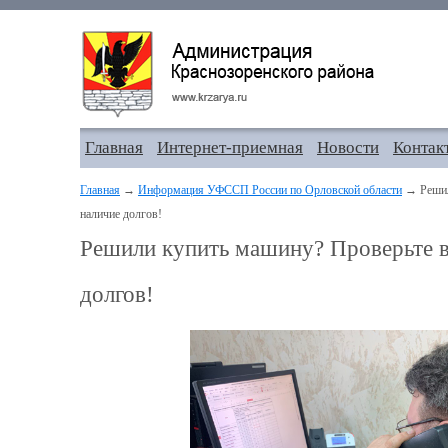
Главная
Интернет-приемная
Новости
Контак
Главная
→
Информация УФССП России по Орловской области
→ Решил
наличие долгов!
Решили купить машину? Проверьте в
долгов!