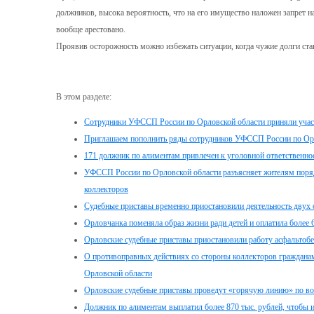
должников, высока вероятность, что на его имущество наложен запрет 
вообще арестовано.
Проявив осторожность можно избежать ситуации, когда чужие долги ст
В этом разделе:
Сотрудники УФССП России по Орловской области приняли участ
Приглашаем пополнить ряды сотрудников УФССП России по Орл
171 должник по алиментам привлечен к уголовной ответственно
УФССП России по Орловской области разъясняет жителям поря
коллекторов
Судебные приставы временно приостановили деятельность двух
Орловчанка поменяла образ жизни ради детей и оплатила более 
Орловские судебные приставы приостановили работу асфальтобе
О противоправных действиях со стороны коллекторов граждан
Орловской области
Орловские судебные приставы проведут «горячую линию» по в
Должник по алиментам выплатил более 870 тыс. рублей, чтобы 