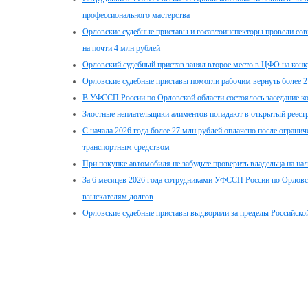
профессионального мастерства
Орловские судебные приставы и госавтоинспекторы провели со
на почти 4 млн рублей
Орловский судебный пристав занял второе место в ЦФО на конк
Орловские судебные приставы помогли рабочим вернуть более 2 
В УФССП России по Орловской области состоялось заседание ко
Злостные неплательщики алиментов попадают в открытый реест
С начала 2026 года более 27 млн рублей оплачено после огранич
транспортным средством
При покупке автомобиля не забудьте проверить владельца на на
За 6 месяцев 2026 года сотрудниками УФССП России по Орловс
взыскателям долгов
Орловские судебные приставы выдворили за пределы Российской