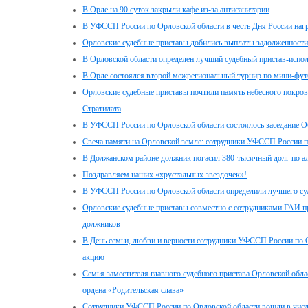
В Орле на 90 суток закрыли кафе из-за антисанитарии
В УФССП России по Орловской области в честь Дня России наг
Орловские судебные приставы добились выплаты задолженности 
В Орловской области определен лучший судебный пристав-испо
В Орле состоялся второй межрегиональный турнир по мини-фут
Орловские судебные приставы почтили память небесного покро
Стратилата
В УФССП России по Орловской области состоялось заседание О
Свеча памяти на Орловской земле: сотрудники УФССП России п
В Должанском районе должник погасил 380-тысячный долг по а
Поздравляем наших «хрустальных звездочек»!
В УФССП России по Орловской области определили лучшего с
Орловские судебные приставы совместно с сотрудниками ГАИ п
должников
В День семьи, любви и верности сотрудники УФССП России по 
акцию
Семья заместителя главного судебного пристава Орловской об
ордена «Родительская слава»
Сотрудники УФССП России по Орловской области вошли в числ