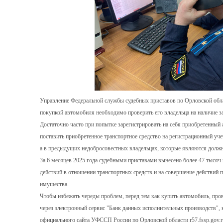
Управление Федеральной службы судебных приставов по Орловской обла
покупкой автомобиля необходимо проверить его владельца на наличие з
Достаточно часто при попытке зарегистрировать на себя приобретенный
поставить приобретенное транспортное средство на регистрационный учет 
а в предыдущих недобросовестных владельцах, которые являются долж
За 6 месяцев 2025 года судебными приставами вынесено более 47 тыcяч
действий в отношении транспортных средств и на совершение действий 
имущества.
Чтобы избежать череды проблем, перед тем как купить автомобиль, пров
через электронный сервис "Банк данных исполнительных производств", 
официального сайта УФССП России по Орловской области r57.fssp.gov.ru