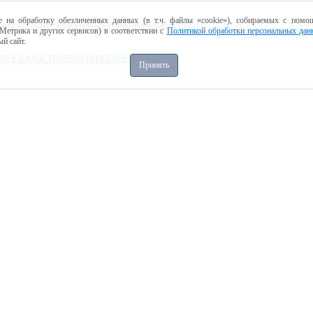
е на обработку обезличенных данных (в т.ч. файлы «cookie»), собираемых с помощ
ижимость будет удостоверяться только выпиской из ЕГРП
Метрика и других сервисов) в соответствии с
Политикой обработки персональных дан
й сайт.
НИЯ К КАДАСТРОВЫМ ИНЖЕНЕРАМ
Принять
ия границ в кадастр недвижимости
ОБ ОКОНЧАНИИ СРОКА ПРИВАТИЗАЦИИ ЖИЛЬЯ
енность
 ОБЩЕРОССИЙСКИЙ ДЕНЬ ПРИЕМА ГРАЖДАН