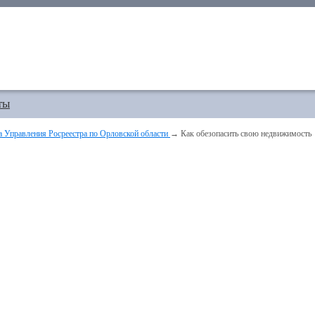
ты
а Управления Росреестра по Орловской области
→ Как обезопасить свою недвижимость