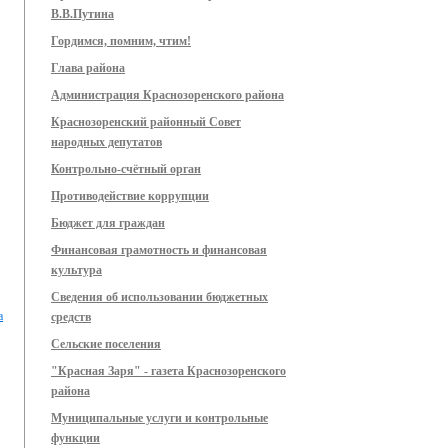
В.В.Путина
Гордимся, помним, чтим!
Глава района
Администрация Краснозоренского района
Краснозоренский районный Совет
народных депутатов
Контрольно-счётный орган
Противодействие коррупции
Бюджет для граждан
Финансовая грамотность и финансовая
культура
Сведения об использовании бюджетных
а
средств
Сельские поселения
"Красная Заря" - газета Краснозоренского
района
Муниципальные услуги и контрольные
функции