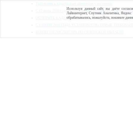
Требования к кадастровым инженерам ужесточены
Используя данный сайт, вы даёте согласи
С 15 июля 2016 года государственная регистрация прав на недв
Лайвинтернет, Спутник Аналитика, Яндекс 
обрабатывались, пожалуйста, покиньте данны
ОСПОРИТЬ КАДАСТРОВУЮ СТОИМОСТЬ СТАЛО ПРОЩЕ
С 1 ИЮЛЯ 2016 ГОДА УСТАНОВЛЕНЫ НОВЫЕ ТРЕБОВА
КОЛЛЕГИЯ РОСРЕЕСТРА ПО ОРЛОВСКОЙ ОБЛАСТИ
Росреестр обращает внимание граждан на необходимость внесен
РОСРЕЕСТР ПО ОРЛОВСКОЙ ОБЛАСТИ НАПОМИНАЕТ 
С 2017 года орловцы смогут оформлять машино-место в собств
ЧЕМ ГРОЗИТ САМОЗАХВАТ ЗЕМЛИ?
РОСРЕЕСТР РАЗВИВАЕТ ЭЛЕКТРОННЫЕ УСЛУГИ
ЗЕМЕЛЬНЫЙ ПАЙ: «И ЧТО С НИМ ДЕЛАТЬ?»
В РОСРЕЕСТРЕ ПО ОРЛОВСКОЙ ОБЛАСТИ СОСТОЯЛСЯ
Информация Росреестра в 2021 году