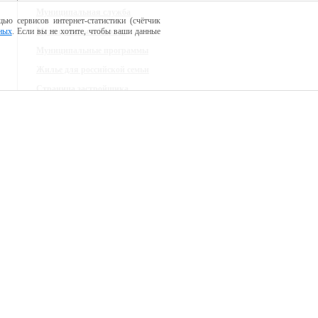
Муниципальная служба
ью сервисов интернет-статистики (счётчик
ных
. Если вы не хотите, чтобы ваши данные
Муниципальный заказ
Муниципальные программы
Жилье для российской семьи
Страница застройщика
Градостроительное зонирование
Экономика
Инвестиции
Предпринимательство
Сельское хозяйство
Территориальное планирование района
Трудовые отношения
Опека и попечительство
Комиссии
ЕДДС - единая дежурно-диспетчерская
служба Краснозоренского района
Памятки для населения