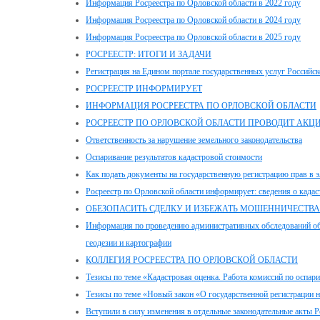
Информация Росреестра по Орловской области в 2022 году
Информация Росреестра по Орловской области в 2024 году
Информация Росреестра по Орловской области в 2025 году
РОСРЕЕСТР: ИТОГИ И ЗАДАЧИ
Регистрация на Едином портале государственных услуг Российс
РОСРЕЕСТР ИНФОРМИРУЕТ
ИНФОРМАЦИЯ РОСРЕЕСТРА ПО ОРЛОВСКОЙ ОБЛАСТИ
РОСРЕЕСТР ПО ОРЛОВСКОЙ ОБЛАСТИ ПРОВОДИТ АКЦ
Ответственность за нарушение земельного законодательства
Оспаривание результатов кадастровой стоимости
Как подать документы на государственную регистрацию прав в 
Росреестр по Орловской области информирует: сведения о када
ОБЕЗОПАСИТЬ СДЕЛКУ И ИЗБЕЖАТЬ МОШЕННИЧЕСТВА
Информация по проведению административных обследований объ
геодезии и картографии
КОЛЛЕГИЯ РОСРЕЕСТРА ПО ОРЛОВСКОЙ ОБЛАСТИ
Тезисы по теме «Кадастровая оценка. Работа комиссий по оспар
Тезисы по теме «Новый закон «О государственной регистрации
Вступили в силу изменения в отдельные законодательные акты 