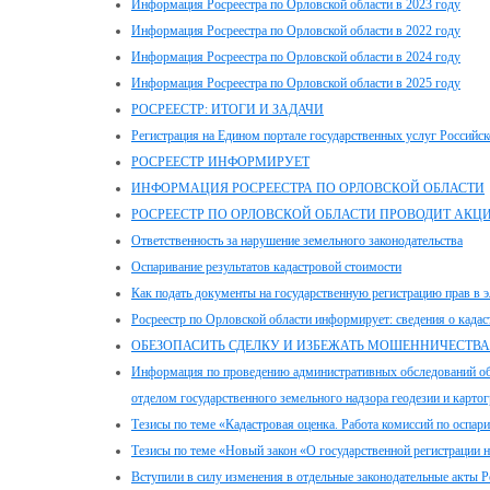
Информация Росреестра по Орловской области в 2023 году
Информация Росреестра по Орловской области в 2022 году
Информация Росреестра по Орловской области в 2024 году
Информация Росреестра по Орловской области в 2025 году
РОСРЕЕСТР: ИТОГИ И ЗАДАЧИ
Регистрация на Едином портале государственных услуг Российс
РОСРЕЕСТР ИНФОРМИРУЕТ
ИНФОРМАЦИЯ РОСРЕЕСТРА ПО ОРЛОВСКОЙ ОБЛАСТИ
РОСРЕЕСТР ПО ОРЛОВСКОЙ ОБЛАСТИ ПРОВОДИТ АКЦ
Ответственность за нарушение земельного законодательства
Оспаривание результатов кадастровой стоимости
Как подать документы на государственную регистрацию прав в 
Росреестр по Орловской области информирует: сведения о када
ОБЕЗОПАСИТЬ СДЕЛКУ И ИЗБЕЖАТЬ МОШЕННИЧЕСТВА
Информация по проведению административных обследований об
отделом государственного земельного надзора геодезии и карто
Тезисы по теме «Кадастровая оценка. Работа комиссий по оспар
Тезисы по теме «Новый закон «О государственной регистрации
Вступили в силу изменения в отдельные законодательные акты 