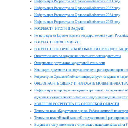
Информация Росреестра по Орловской области в 2023 году
Информация Росреестра по Орловской области в 2022 году
Информация Росреестра по Орловской области в 2024 году
Информация Росреестра по Орловской области в 2025 году
РОСРЕЕСТР: ИТОГИ И ЗАДАЧИ
Регистрация на Едином портале государственных услуг Российс
РОСРЕЕСТР ИНФОРМИРУЕТ
РОСРЕЕСТР ПО ОРЛОВСКОЙ ОБЛАСТИ ПРОВОДИТ АКЦ
Ответственность за нарушение земельного законодательства
Оспаривание результатов кадастровой стоимости
Как подать документы на государственную регистрацию прав в 
Росреестр по Орловской области информирует: сведения о када
ОБЕЗОПАСИТЬ СДЕЛКУ И ИЗБЕЖАТЬ МОШЕННИЧЕСТВА
Информация по проведению административных обследований об
отделом государственного земельного надзора геодезии и карто
КОЛЛЕГИЯ РОСРЕЕСТРА ПО ОРЛОВСКОЙ ОБЛАСТИ
Тезисы по теме «Кадастровая оценка. Работа комиссий по оспар
Тезисы по теме «Новый закон «О государственной регистрации
Вступили в силу изменения в отдельные законодательные акты 