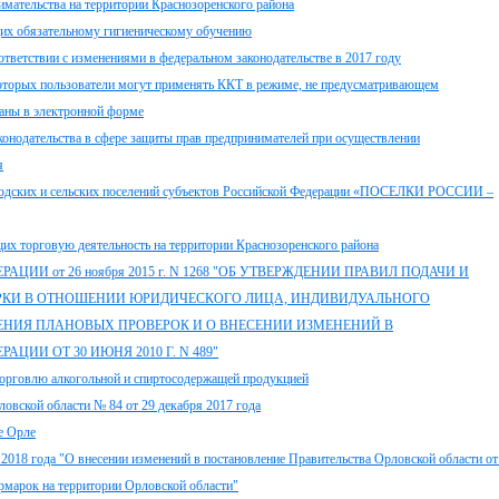
имательства на территории Краснозоренского района
их обязательному гигиеническому обучению
тветствии с изменениями в федеральном законодательстве в 2017 году
и которых пользователи могут применять ККТ в режиме, не предусматривающем
ганы в электронной форме
онодательства в сфере защиты прав предпринимателей при осуществлении
я
родских и сельских поселений субъектов Российской Федерации «ПОСЕЛКИ РОССИИ –
торговую деятельность на территории Краснозоренского района
И от 26 ноября 2015 г. N 1268 "ОБ УТВЕРЖДЕНИИ ПРАВИЛ ПОДАЧИ И
РКИ В ОТНОШЕНИИ ЮРИДИЧЕСКОГО ЛИЦА, ИНДИВИДУАЛЬНОГО
ЕНИЯ ПЛАНОВЫХ ПРОВЕРОК И О ВНЕСЕНИИ ИЗМЕНЕНИЙ В
ИИ ОТ 30 ИЮНЯ 2010 Г. N 489"
орговлю алкогольной и спиртосодержащей продукцией
овской области № 84 от 29 декабря 2017 года
е Орле
2018 года "О внесении изменений в постановление Правительства Орловской области от
рмарок на территории Орловской области"