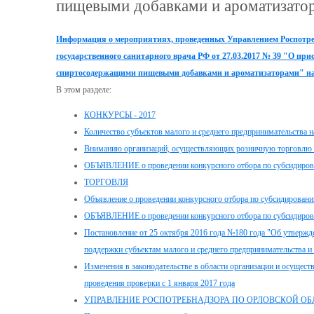
пищевыми добавками и ароматизатор
Информация о мероприятиях, проведенных Управлением Роспотреб
государственного санитарного врача РФ от 27.03.2017 № 39 "О п
спиртосодержащими пищевыми добавками и ароматизаторами" на
В этом разделе:
КОНКУРСЫ - 2017
Количество субъектов малого и среднего предпринимательства н
Вниманию организаций, осуществляющих розничную торговлю а
ОБЪЯВЛЕНИЕ о проведении конкурсного отбора по субсидиро
ТОРГОВЛЯ
Объявление о проведении конкурсного отбора по субсидирован
ОБЪЯВЛЕНИЕ о проведении конкурсного отбора по субсидирован
Постановление от 25 октября 2016 года №180 года "Об утвержд
поддержки субъектам малого и среднего предпринимательства и 
Изменения в законодательстве в области организации и осущест
проведения проверки с 1 января 2017 года
УПРАВЛЕНИЕ РОСПОТРЕБНАДЗОРА ПО ОРЛОВСКОЙ ОБЛ