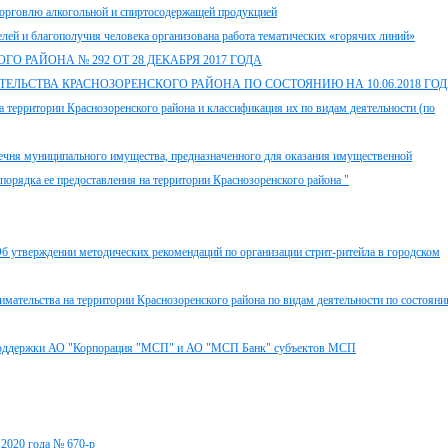
орговлю алкогольной и спиртосодержащей продукцией
лей и благополучия человека организована работа тематических «горячих линий»
РАЙОНА № 292 ОТ 28 ДЕКАБРЯ 2017 ГОДА
ЕЛЬСТВА КРАСНОЗОРЕНСКОГО РАЙОНА ПО СОСТОЯНИЮ НА 10.06.2018 ГО
а территории Краснозоренского района и классификация их по видам деятельности (по
речня муниципального имущества, предназначенного для оказания имущественной
порядка ее предоставления на территории Краснозоренского района "
б утверждении методических рекомендаций по организации стрит-ритейла в городском
имательства на территории Краснозоренского района по видам деятельности по состоян
 поддержки АО "Корпорация "МСП" и АО "МСП Банк" субъектов МСП
 2020 года № 670-р