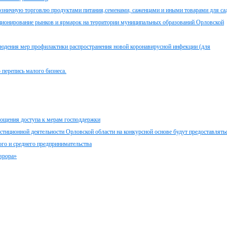
ичную торговлю продуктами питания,семенами, саженцами и иными товарами для са
кционирование рынков и ярмарок на территории муниципальных образований Орловской
людения мер профилактики распространения новой коронавирусной инфекции (для
перепись малого бизнеса.
рощения доступа к мерам господдержки
стиционной деятельности Орловской области на конкурсной основе будут предоставлять
ого и среднего предпринимательства
врора»