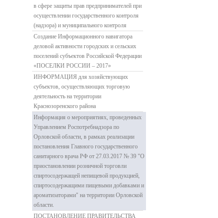
в сфере защиты прав предпринимателей при
осуществлении государственного контроля
(надзора) и муниципального контроля
Создание Информационного навигатора
деловой активности городских и сельских
поселений субъектов Российской Федерации
«ПОСЕЛКИ РОССИИ – 2017»
ИНФОРМАЦИЯ для хозяйствующих
субъектов, осуществляющих торговую
деятельность на территории
Краснозоренского района
Информация о мероприятиях, проведенных
Управлением Роспотребнадзора по
Орловской области, в рамках реализации
постановления Главного государственного
санитарного врача РФ от 27.03.2017 № 39 "О
приостановлении розничной торговли
спиртосодержащей непищевой продукцией,
спиртосодержащими пищевыми добавками и
ароматизаторами" на территории Орловской
области.
ПОСТАНОВЛЕНИЕ ПРАВИТЕЛЬСТВА