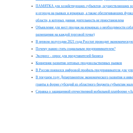
ПАМЯТКА для хозяйствующих субъектов, осуществляющих розн
и огорода на рынках и ярмарках, а также обеспечивающих фун
области, в которых данная деятельность не приостановлена
Объявление для мест продаж на ярмарках о необходимости соб
размещения на каждой торговой точке)
В первом полугодии 2021 года Росстат проводит экономическую 
Почему важно стать социальным предпринимателем?
Экспресс - опрос для представителей бизнеса
Концепция развития оптовых продовольственных рынков
В России появился цифровой профиль предпринимателя для уп
В текущем году Департаментом экономического развития и инве
гранты в форме субсидий из областного бюджета субъектам мал
Справка о защищенной отечественной мобильной платформе «А