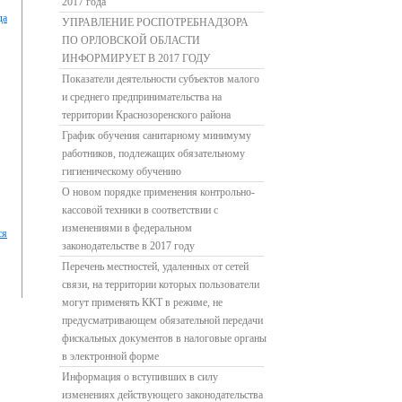
2017 года
да
УПРАВЛЕНИЕ РОСПОТРЕБНАДЗОРА
ПО ОРЛОВСКОЙ ОБЛАСТИ
ИНФОРМИРУЕТ В 2017 ГОДУ
Показатели деятельности субъектов малого
и среднего предпринимательства на
территории Краснозоренского района
График обучения санитарному минимуму
работников, подлежащих обязательному
гигиеническому обучению
О новом порядке применения контрольно-
кассовой техники в соответствии с
изменениями в федеральном
ся
законодательстве в 2017 году
Перечень местностей, удаленных от сетей
связи, на территории которых пользователи
могут применять ККТ в режиме, не
предусматривающем обязательной передачи
фискальных документов в налоговые органы
в электронной форме
Информация о вступивших в силу
изменениях действующего законодательства