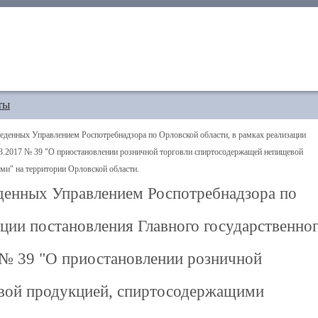
ты
денных Управлением Роспотребнадзора по Орловской области, в рамках реализации
.03.2017 № 39 "О приостановлении розничной торговли спиртосодержащей непищевой
и" на территории Орловской области.
денных Управлением Роспотребнадзора по
ации постановления Главного государственно
7 № 39 "О приостановлении розничной
вой продукцией, спиртосодержащими