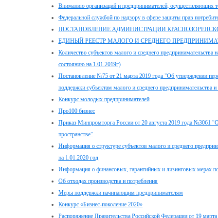
Вниманию организаций и предпринимателей, осуществляющих т
Федеральной службой по надзору в сфере защиты прав потребите
ПОСТАНОВЛЕНИЕ АДМИНИСТРАЦИИ КРАСНОЗОРЕНСКОГО 
ЕДИНЫЙ РЕЕСТР МАЛОГО И СРЕДНЕГО ПРЕДПРИНИМАТ
Количество субъектов малого и среднего предпринимательства н
состоянию на 1.01.2019г)
Постановление №75 от 21 марта 2019 года "Об утверждении пе
поддержки субъектам малого и среднего предпринимательства и 
Конкурс молодых предпринимателей
Про100 бизнес
Приказ Минпромторга России от 20 августа 2019 года №3061 "О
пространстве"
Информация о структуре субъектов малого и среднего предприн
на 1.01.2020 год
Информация о финансовых, гарантийных и лизинговых мерах
Об отходах производства и потребления
Меры поддержки начинающим предпринимателям
Конкурс «Бизнес-поколение 2020»
Распоряжение Правительства Российской Федерации от 19 марта