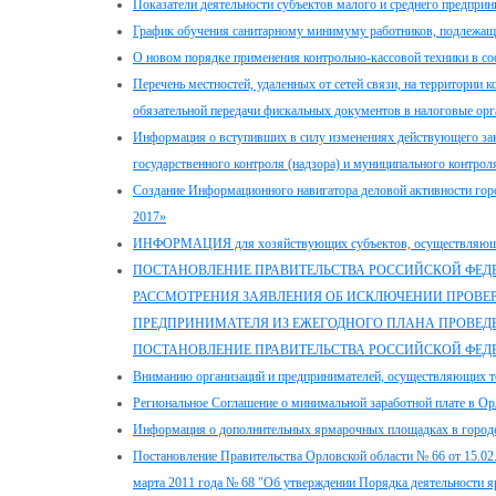
Показатели деятельности субъектов малого и среднего предприн
График обучения санитарному минимуму работников, подлежащ
О новом порядке применения контрольно-кассовой техники в соо
Перечень местностей, удаленных от сетей связи, на территори
обязательной передачи фискальных документов в налоговые ор
Информация о вступивших в силу изменениях действующего зак
государственного контроля (надзора) и муниципального контрол
Создание Информационного навигатора деловой активности го
2017»
ИНФОРМАЦИЯ для хозяйствующих субъектов, осуществляющих 
ПОСТАНОВЛЕНИЕ ПРАВИТЕЛЬСТВА РОССИЙСКОЙ ФЕДЕРАЦИ
РАССМОТРЕНИЯ ЗАЯВЛЕНИЯ ОБ ИСКЛЮЧЕНИИ ПРОВЕ
ПРЕДПРИНИМАТЕЛЯ ИЗ ЕЖЕГОДНОГО ПЛАНА ПРОВЕД
ПОСТАНОВЛЕНИЕ ПРАВИТЕЛЬСТВА РОССИЙСКОЙ ФЕДЕРАЦ
Вниманию организаций и предпринимателей, осуществляющих т
Региональное Соглашение о минимальной заработной плате в Орл
Информация о дополнительных ярмарочных площадках в город
Постановление Правительства Орловской области № 66 от 15.02.
марта 2011 года № 68 "Об утверждении Порядка деятельности я