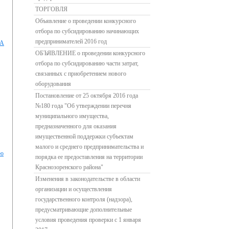
ТОРГОВЛЯ
Объявление о проведении конкурсного
отбора по субсидированию начинающих
предпринимателей 2016 год
ДА
ОБЪЯВЛЕНИЕ о проведении конкурсного
отбора по субсидированию части затрат,
связанных с приобретением нового
оборудования
Постановление от 25 октября 2016 года
№180 года "Об утверждении перечня
муниципального имущества,
предназначенного для оказания
имущественной поддержки субъектам
малого и среднего предпринимательства и
ию
порядка ее предоставления на территории
Краснозоренского района"
Изменения в законодательстве в области
организации и осуществления
государственного контроля (надзора),
предусматривающие дополнительные
условия проведения проверки с 1 января