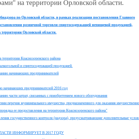
ами" на территории Орловской области.
надзора по Орловской области, в рамках реализации постановления Главного
риостановлении розничной торговли спиртосодержащей непищевой продукцией,
 территории Орловской области.
а территории Краснозоренского района
лкогольной и спиртосодержащей продукцией.
ванию начинающих предпринимателей
ию начинающих предпринимателей 2016 год
ию части затрат, связанных с приобретением нового оборудования
ении перечня муниципального имущества, предназначенного для оказания имущественн
порядка ее предоставления на территории Краснозоренского района"
вления государственного контроля (надзора), предусматривающие дополнительные усло
АСТИ ИНФОРМИРУЕТ В 2017 ГОДУ