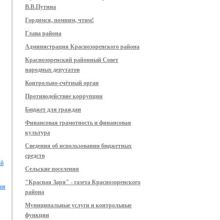
В.В.Путина
Гордимся, помним, чтим!
Глава района
Администрация Краснозоренского района
Краснозоренский районный Совет
народных депутатов
Контрольно-счётный орган
Противодействие коррупции
Бюджет для граждан
Финансовая грамотность и финансовая
культура
Сведения об использовании бюджетных
средств
ой
Сельские поселения
"Красная Заря" - газета Краснозоренского
вия
района
Муниципальные услуги и контрольные
функции