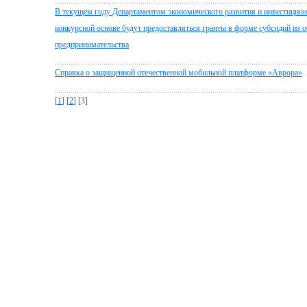
В текущем году Департаментом экономического развития и инвестицион
конкурсной основе будут предоставляться гранты в форме субсидий из 
предпринимательства
Справка о защищенной отечественной мобильной платформе «Аврора»
[
1
] [
2
] [3]