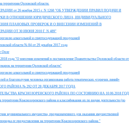
а территории Орловской области.
И от 26 ноября 2015 г. N 1268 "ОБ УТВЕРЖДЕНИИ ПРАВИЛ ПОДАЧИ И
РКИ В ОТНОШЕНИИ ЮРИДИЧЕСКОГО ЛИЦА, ИНДИВИДУАЛЬНОГО
ЕНИЯ ПЛАНОВЫХ ПРОВЕРОК И О ВНЕСЕНИИ ИЗМЕНЕНИЙ В
ИИ ОТ 30 ИЮНЯ 2010 Г. N 489"
орговлю алкогольной и спиртосодержащей продукцией
овской области № 84 от 29 декабря 2017 года
е Орле
2018 года "О внесении изменений в постановление Правительства Орловской области от
рмарок на территории Орловской области"
орговлю алкогольной и спиртосодержащей продукцией
лей и благополучия человека организована работа тематических «горячих линий»
РАЙОНА № 292 ОТ 28 ДЕКАБРЯ 2017 ГОДА
ЕЛЬСТВА КРАСНОЗОРЕНСКОГО РАЙОНА ПО СОСТОЯНИЮ НА 10.06.2018 ГО
а территории Краснозоренского района и классификация их по видам деятельности (по
речня муниципального имущества, предназначенного для оказания имущественной
порядка ее предоставления на территории Краснозоренского района "