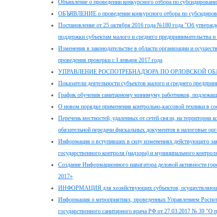
Объявление о проведении конкурсного отбора по субсидирован
ОБЪЯВЛЕНИЕ о проведении конкурсного отбора по субсидирован
Постановление от 25 октября 2016 года №180 года "Об утвержд
поддержки субъектам малого и среднего предпринимательства и 
Изменения в законодательстве в области организации и осущест
проведения проверки с 1 января 2017 года
УПРАВЛЕНИЕ РОСПОТРЕБНАДЗОРА ПО ОРЛОВСКОЙ ОБЛ
Показатели деятельности субъектов малого и среднего предприн
График обучения санитарному минимуму работников, подлежащ
О новом порядке применения контрольно-кассовой техники в соо
Перечень местностей, удаленных от сетей связи, на территори
обязательной передачи фискальных документов в налоговые ор
Информация о вступивших в силу изменениях действующего зак
государственного контроля (надзора) и муниципального контрол
Создание Информационного навигатора деловой активности го
2017»
ИНФОРМАЦИЯ для хозяйствующих субъектов, осуществляющих 
Информация о мероприятиях, проведенных Управлением Роспотр
государственного санитарного врача РФ от 27.03.2017 № 39 "О