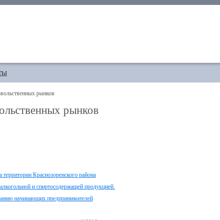
ты
овольственных рынков
вольственных рынков
а территории Краснозоренского района
лкогольной и спиртосодержащей продукцией.
ванию начинающих предпринимателей