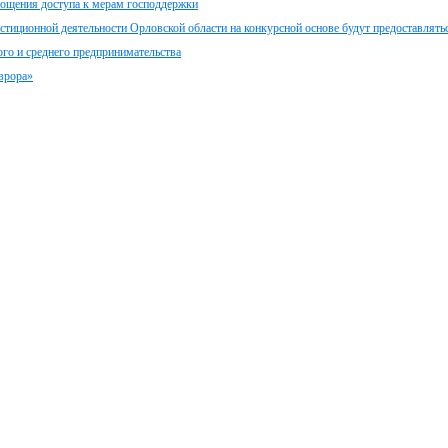
рощения доступа к мерам господдержки
стиционной деятельности Орловской области на конкурсной основе будут предоставлять
ого и среднего предпринимательства
врора»