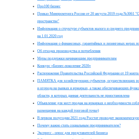
Про100 бизнес
Приказ Минпромторга России от 20 августа 2019 года №3061 "О
пространстве"
Информация о структуре субъектов малого и среднего предприн
на 1.01.2020 год
Информация о финансовых, гарантийных и лизинговых мерах
Об отходах производства и потребления
Меры поддержки начинающим предпринимателям
Конкурс «Бизнес-поколение 2020»
Распоряжение Правительства Российской Федерации от 19 марта
ПАМЯТКА для хозяйствующих субъектов, осуществляющих розн
и огорода на рынках и ярмарках, а также обеспечивающих фун
области, в которых данная деятельность не приостановлена
Объявление для мест продаж на ярмарках о необходимости соб
размещения на каждой торговой точке)
В первом полугодии 2021 года Росстат проводит экономическую 
Почему важно стать социальным предпринимателем?
Экспресс - опрос для представителей бизнеса