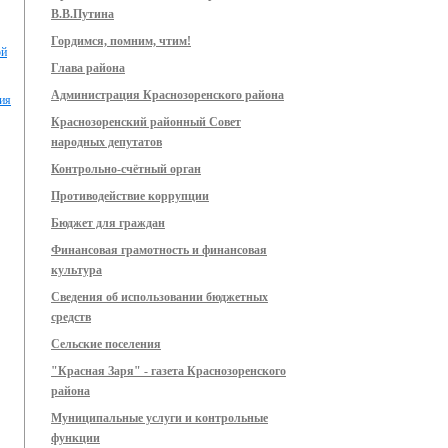
В.В.Путина
Гордимся, помним, чтим!
ой
Глава района
Администрация Краснозоренского района
вия
Краснозоренский районный Совет
народных депутатов
Контрольно-счётный орган
Противодействие коррупции
Бюджет для граждан
Финансовая грамотность и финансовая
культура
Сведения об использовании бюджетных
средств
Сельские поселения
"Красная Заря" - газета Краснозоренского
района
Муниципальные услуги и контрольные
функции