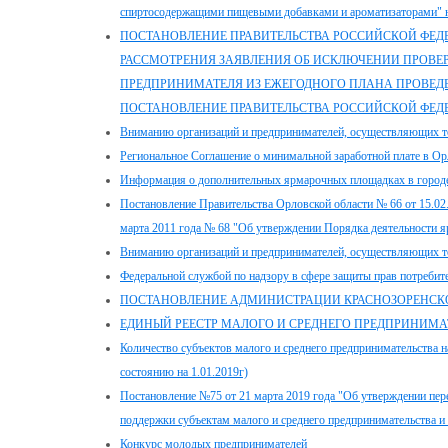
спиртосодержащими пищевыми добавками и ароматизаторами" н
ПОСТАНОВЛЕНИЕ ПРАВИТЕЛЬСТВА РОССИЙСКОЙ ФЕДЕРАЦИ
РАССМОТРЕНИЯ ЗАЯВЛЕНИЯ ОБ ИСКЛЮЧЕНИИ ПРОВЕ
ПРЕДПРИНИМАТЕЛЯ ИЗ ЕЖЕГОДНОГО ПЛАНА ПРОВЕД
ПОСТАНОВЛЕНИЕ ПРАВИТЕЛЬСТВА РОССИЙСКОЙ ФЕДЕРАЦ
Вниманию организаций и предпринимателей, осуществляющих т
Региональное Соглашение о минимальной заработной плате в Орл
Информация о дополнительных ярмарочных площадках в город
Постановление Правительства Орловской области № 66 от 15.02.
марта 2011 года № 68 "Об утверждении Порядка деятельности я
Вниманию организаций и предпринимателей, осуществляющих т
Федеральной службой по надзору в сфере защиты прав потребите
ПОСТАНОВЛЕНИЕ АДМИНИСТРАЦИИ КРАСНОЗОРЕНСКОГО 
ЕДИНЫЙ РЕЕСТР МАЛОГО И СРЕДНЕГО ПРЕДПРИНИМАТ
Количество субъектов малого и среднего предпринимательства н
состоянию на 1.01.2019г)
Постановление №75 от 21 марта 2019 года "Об утверждении пе
поддержки субъектам малого и среднего предпринимательства и 
Конкурс молодых предпринимателей