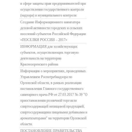
в сфере защиты прав предпринимателей при
осуществлении государственного контроля
(надзора) и муниципального контроля
Создание Информационного навигатора
деловой активности городских и сельских
поселений субъектов Российской Федерации
«ПОСЕЛКИ РОССИИ – 2017»
ИНФОРМАЦИЯ для хозяйствующих
субъектов, осуществляющих торговую
деятельность на территории
Краснозоренского района
Информация о мероприятиях, проведенных
Управлением Роспотребнадзора по
Орловской области, в рамках реализации
постановления Главного государственного
санитарного врача РФ от 27.03.2017 № 39 "О
приостановлении розничной торговли
спиртосодержащей непищевой продукцией,
спиртосодержащими пищевыми добавками и
ароматизаторами" на территории Орловской
области.
ПОСТАНОВЛЕНИЕ ПРАВИТЕЛЬСТВА