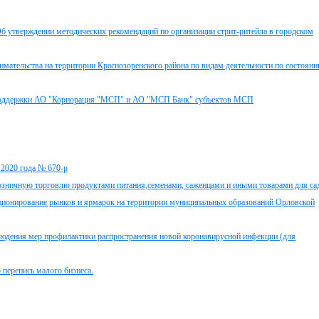
б утверждении методических рекомендаций по организации стрит-ритейла в городском
имательства на территории Краснозоренского района по видам деятельности по состоян
 поддержки АО "Корпорация "МСП" и АО "МСП Банк" субъектов МСП
 2020 года № 670-р
ичную торговлю продуктами питания,семенами, саженцами и иными товарами для са
кционирование рынков и ярмарок на территории муниципальных образований Орловской
людения мер профилактики распространения новой коронавирусной инфекции (для
перепись малого бизнеса.