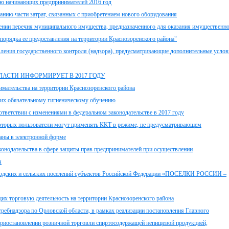
ию начинающих предпринимателей 2016 год
ию части затрат, связанных с приобретением нового оборудования
ении перечня муниципального имущества, предназначенного для оказания имущественн
порядка ее предоставления на территории Краснозоренского района"
вления государственного контроля (надзора), предусматривающие дополнительные усло
АСТИ ИНФОРМИРУЕТ В 2017 ГОДУ
имательства на территории Краснозоренского района
их обязательному гигиеническому обучению
тветствии с изменениями в федеральном законодательстве в 2017 году
и которых пользователи могут применять ККТ в режиме, не предусматривающем
ганы в электронной форме
онодательства в сфере защиты прав предпринимателей при осуществлении
я
родских и сельских поселений субъектов Российской Федерации «ПОСЕЛКИ РОССИИ –
торговую деятельность на территории Краснозоренского района
ебнадзора по Орловской области, в рамках реализации постановления Главного
 приостановлении розничной торговли спиртосодержащей непищевой продукцией,