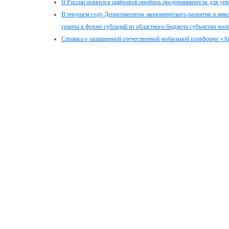
В России появился цифровой профиль предпринимателя для уп
В текущем году Департаментом экономического развития и инве
гранты в форме субсидий из областного бюджета субъектам мал
Справка о защищенной отечественной мобильной платформе «А