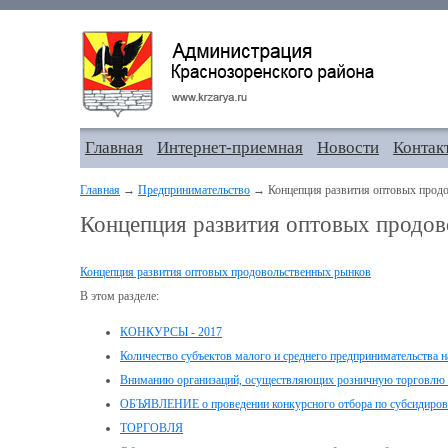
Главная
Интернет-приемная
Новости
Контак
Главная
→
Предпринимательство
→ Концепция развития оптовых прод
Концепция развития оптовых продо
Концепция развития оптовых продовольственных рынков
В этом разделе:
КОНКУРСЫ - 2017
Количество субъектов малого и среднего предпринимательства н
Вниманию организаций, осуществляющих розничную торговлю а
ОБЪЯВЛЕНИЕ о проведении конкурсного отбора по субсидиро
ТОРГОВЛЯ