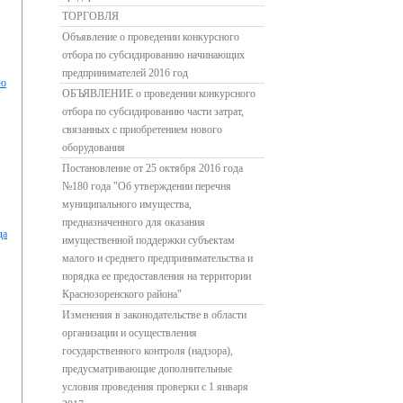
ТОРГОВЛЯ
Объявление о проведении конкурсного
отбора по субсидированию начинающих
предпринимателей 2016 год
ию
ОБЪЯВЛЕНИЕ о проведении конкурсного
отбора по субсидированию части затрат,
связанных с приобретением нового
оборудования
Постановление от 25 октября 2016 года
№180 года "Об утверждении перечня
муниципального имущества,
предназначенного для оказания
да
имущественной поддержки субъектам
малого и среднего предпринимательства и
порядка ее предоставления на территории
Краснозоренского района"
Изменения в законодательстве в области
организации и осуществления
государственного контроля (надзора),
предусматривающие дополнительные
условия проведения проверки с 1 января