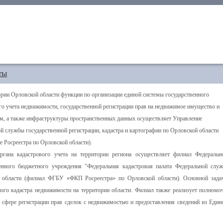
ты
рии Орловской области функции по организации единой системы государственного
го учета недвижимости, государственной регистрации прав на недвижимое имущество и
им, а также инфраструктуры пространственных данных осуществляет Управление
й службы государственной
регистрации, кадастра и картографии
по Орловской области
е Росреестра по Орловской области).
ргана кадастрового учета на территории региона осуществляет филиал Федеральн
венного бюджетного учреждения "Федеральная кадастровая палата Федеральной слу
ой области (филиал ФГБУ «ФКП Росреестра» по Орловской области). Основной зада
ного кадастра недвижимости на территории области. Филиал также реализует полномо
 сфере регистрации прав сделок с недвижимостью и предоставления сведений из Един