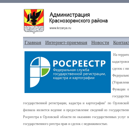
Главная
Интернет-приемная
Новости
Контак
На террито
кадастрово
сделок с н
Федерально
(Управлени
Функции о
государст
государственной регистрации, кадастра и картографии" по Орловск
филиала является ведение и предоставление сведений из государствен
Росреестра в Орловской области по оказанию государственных услуг в
государственного реестра прав и сделок с недвижимостью.