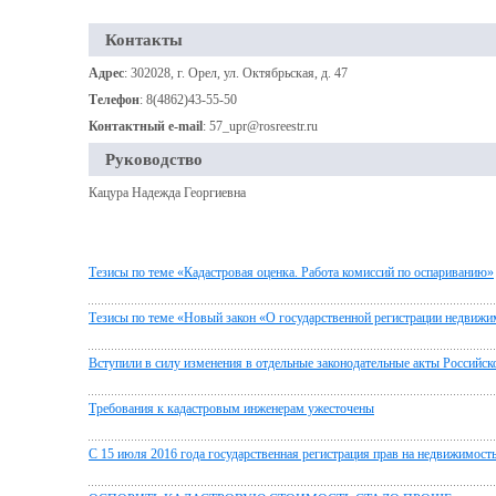
Контакты
Адрес
: 302028, г. Орел, ул. Октябрьская, д. 47
Телефон
: 8(4862)43-55-50
Контактный e-mail
: 57_upr@rosreestr.ru
Руководство
Кацура Надежда Георгиевна
Тезисы по теме «Кадастровая оценка. Работа комиссий по оспариванию»
Тезисы по теме «Новый закон «О государственной регистрации недвижи
Вступили в силу изменения в отдельные законодательные акты Российс
Требования к кадастровым инженерам ужесточены
С 15 июля 2016 года государственная регистрация прав на недвижимост