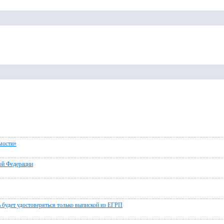
мости»
кой Федерации
ь будет удостоверяться только выпиской из ЕГРП