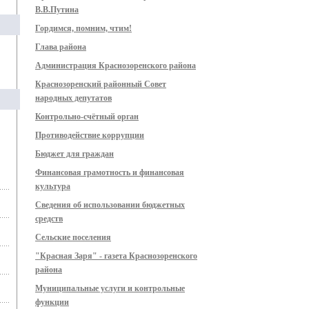
В.В.Путина
Гордимся, помним, чтим!
Глава района
Администрация Краснозоренского района
Краснозоренский районный Совет
народных депутатов
Контрольно-счётный орган
Противодействие коррупции
Бюджет для граждан
Финансовая грамотность и финансовая
культура
Сведения об использовании бюджетных
средств
Сельские поселения
"Красная Заря" - газета Краснозоренского
района
Муниципальные услуги и контрольные
функции