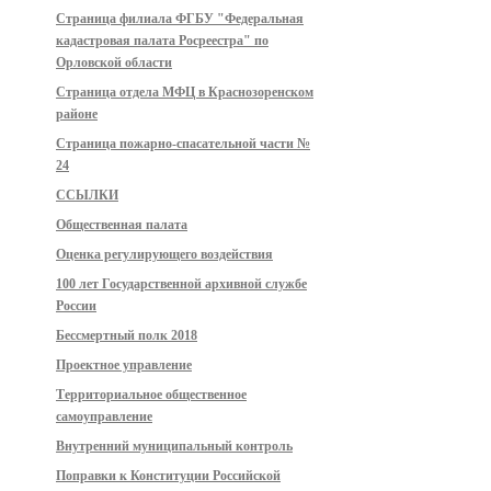
Страница филиала ФГБУ "Федеральная
кадастровая палата Росреестра" по
Орловской области
Страница отдела МФЦ в Краснозоренском
районе
Страница пожарно-спасательной части №
24
ССЫЛКИ
Общественная палата
Оценка регулирующего воздействия
100 лет Государственной архивной службе
России
Бессмертный полк 2018
Проектное управление
Территориальное общественное
самоуправление
Внутренний муниципальный контроль
Поправки к Конституции Российской