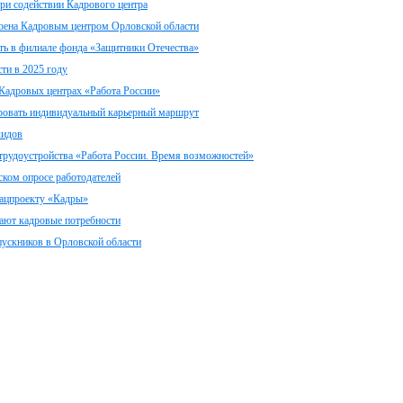
при содействии Кадрового центра
роена Кадровым центром Орловской области
ть в филиале фонда «Защитники Отечества»
ти в 2025 году
 Кадровых центрах «Работа России»
ровать индивидуальный карьерный маршрут
лидов
 трудоустройства «Работа России. Время возможностей»
ском опросе работодателей
нацпроекту «Кадры»
вают кадровые потребности
пускников в Орловской области