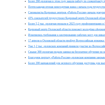
Более 260 орловчан в этом году нашли работу по соцконтракту 
Почти каждая вторая многодетная мама с начала года трудоуст
Специалисты Кадровых центров «Работа России» начали дежури
43% соискателей трудоустроил Кадровый центр Орловской облас
Более 5,2 тыс. орловчан прошли в 2025 году профориентацию в
Кадровый центр Орловской области поможет молодёжи сформи
Изменились требования к квотированию рабочих мест для инва
17 апреля в Орловской области пройдет Всероссийская ярмарка
Уже 1,2 тыс. орловских компаний приняли участие во Всероссий
Свыше 300 орловчан подали заявки на бесплатное обучение по 
Благодаря порталу «Работа России» орловские компании закры
Более 200 направлений для целевого обучения доступны для вы