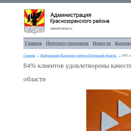
Главная
Интернет-приемная
Новости
Контак
Главная
→
Информация Кадрового центра Орловской области.
→ 84% кл
84% клиентов удовлетворены качест
области