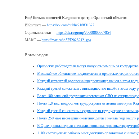
Ещё больше новостей Кадрового центра Орловской области:
ВКонтакте —
https://vk.com/public216831327
Оодноклассники —
https://ok.ru/group/70000000967854
МАКС —
https://max.ru/id5752026212_gos
В этом разделе:
Орловские работодатели могут получить помощь от государства
Масштабное обновление продолжается в орловских территориаль
Каждый четвертый орловский предпенсионер нашел в этом году
Каждый третий соискатель с инвалидностью нашёл в этом году 
Более 100 вакансий предложили ветеранам СВО на специализиро
Почти 1,8 тыс. подростков трудоустроил на летние каникулы Ка
Каждый третий соискатель с судимостью трудоустроен в этом г
Почти 250 мам несовершеннолетних детей с начала года нашли 
В Орле прошла первая специализированная ярмарка трудоустро
1100 квотируемых рабочих мест доступно орловчанам с инвалид