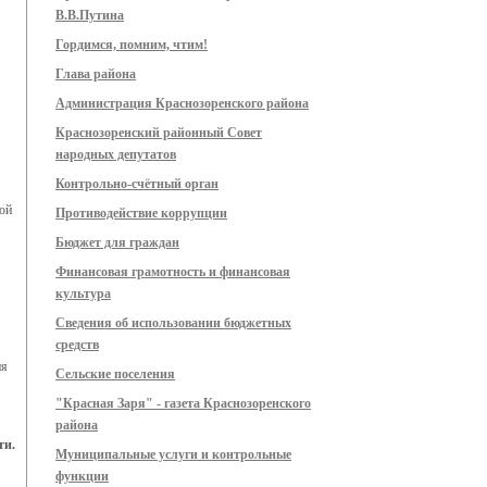
В.В.Путина
Гордимся, помним, чтим!
Глава района
Администрация Краснозоренского района
Краснозоренский районный Совет
народных депутатов
Контрольно-счётный орган
ой
Противодействие коррупции
Бюджет для граждан
Финансовая грамотность и финансовая
культура
Сведения об использовании бюджетных
средств
ия
Сельские поселения
"Красная Заря" - газета Краснозоренского
района
ти.
Муниципальные услуги и контрольные
функции