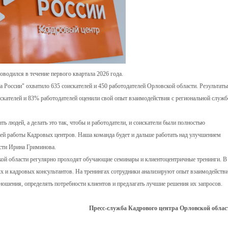
оводился в течение первого квартала 2026 года.
 России" охватило 635 соискателей и 450 работодателей Орловской области. Результаты
скателей и 83% работодателей оценили свой опыт взаимодействия с региональной служб
ь людей, а делать это так, чтобы и работодатели, и соискатели были полностью
ей работы Кадровых центров. Наша команда будет и дальше работать над улучшением
асти Ирина Гриминова.
ой области регулярно проходят обучающие семинары и клиентоцентричные тренинги. В
ых и кадровых консультантов. На тренингах сотрудники анализируют опыт взаимодейств
ношения, определять потребности клиентов и предлагать лучшие решения их запросов.
Пресс-служба Кадрового центра Орловской облас