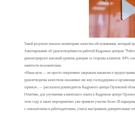
Такой результат показал мониторинг качества обслуживания, который пр
Анкетирование об удовлетворённости работой Кадровых центров "Работа
демонстрируют высокий уровень доверия со стороны клиентов: 84% сои
занятости положительно.
«Наша цель — не просто оперативно закрывать вакансии и трудоустраиват
удовлетворены качеством оказанных им мер господдержки и организаци
сервиса», — рассказала руководитель Кадрового центра Орловской обл
Отметим, для улучшения клиентского опыта в Кадровом центре Орловск
этом году в таких мероприятиях уже приняли участие более 30 карьерн
с соискателями и работодателями, учатся выстраивать доверительные от