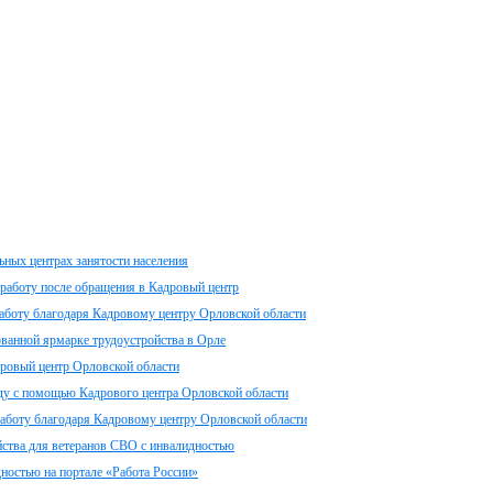
ных центрах занятости населения
 работу после обращения в Кадровый центр
работу благодаря Кадровому центру Орловской области
ванной ярмарке трудоустройства в Орле
дровый центр Орловской области
оду с помощью Кадрового центра Орловской области
работу благодаря Кадровому центру Орловской области
йства для ветеранов СВО с инвалидностью
ностью на портале «Работа России»