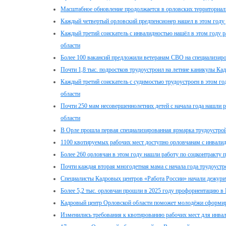
Масштабное обновление продолжается в орловских территориаль
Каждый четвертый орловский предпенсионер нашел в этом году
Каждый третий соискатель с инвалидностью нашёл в этом году 
области
Более 100 вакансий предложили ветеранам СВО на специализиро
Почти 1,8 тыс. подростков трудоустроил на летние каникулы Ка
Каждый третий соискатель с судимостью трудоустроен в этом г
области
Почти 250 мам несовершеннолетних детей с начала года нашли 
области
В Орле прошла первая специализированная ярмарка трудоустро
1100 квотируемых рабочих мест доступно орловчанам с инвалид
Более 260 орловчан в этом году нашли работу по соцконтракту 
Почти каждая вторая многодетная мама с начала года трудоуст
Специалисты Кадровых центров «Работа России» начали дежури
Более 5,2 тыс. орловчан прошли в 2025 году профориентацию в
Кадровый центр Орловской области поможет молодёжи сформи
Изменились требования к квотированию рабочих мест для инва