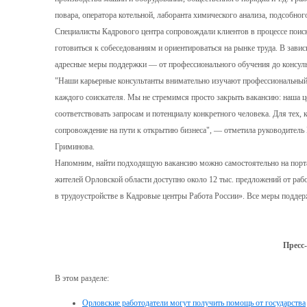
повара, оператора котельной, лаборанта химического анализа, подсобног
Специалисты Кадрового центра сопровождали клиентов в процессе поиск
готовиться к собеседованиям и ориентироваться на рынке труда. В зави
адресные меры поддержки — от профессионального обучения до консул
"Наши карьерные консультанты внимательно изучают профессиональный 
каждого соискателя. Мы не стремимся просто закрыть вакансию: наша ц
соответствовать запросам и потенциалу конкретного человека. Для тех, 
сопровождение на пути к открытию бизнеса", — отметила руководитель
Гриминова.
Напомним, найти подходящую вакансию можно самостоятельно на порт
жителей Орловской области доступно около 12 тыс. предложений от ра
в трудоустройстве в Кадровые центры Работа России». Все меры поддер
Пресс
В этом разделе:
Орловские работодатели могут получить помощь от государства