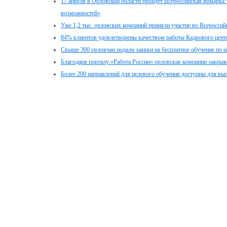
17 апреля в Орловской области пройдет Всероссийская ярмарка 
возможностей»
Уже 1,2 тыс. орловских компаний приняли участие во Всероссий
84% клиентов удовлетворены качеством работы Кадрового цент
Свыше 300 орловчан подали заявки на бесплатное обучение по 
Благодаря порталу «Работа России» орловские компании закры
Более 200 направлений для целевого обучения доступны для вы