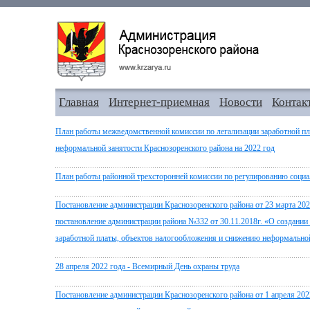
Главная
Интернет-приемная
Новости
Контак
План работы межведомственной комиссии по легализации заработной п
неформальной занятости Краснозоренского района на 2022 год
План работы районной трехсторонней комиссии по регулированию социа
Постановление администрации Краснозоренского района от 23 марта 202
постановление администрации района №332 от 30.11.2018г. «О создани
заработной платы, объектов налогообложения и снижению неформальной
28 апреля 2022 года - Всемирный День охраны труда
Постановление администрации Краснозоренского района от 1 апреля 20