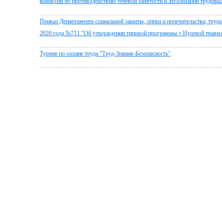
комиссии по противодействию теневой занятости и легализации трудов
Приказ Департамента социальной защиты, опеки и попечительства, труда
2020 года №711 "Об утверждении типовой программы « Нулевой травм
Турнир по охране труда "Труд-Знания-Безопасность"