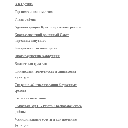
В.В.Путина
Гордимся, помним, чтим!
Глава района
Администрация Краснозоренского района
Краснозоренский районный Совет
народных депутатов
Контрольно-счётный орган
Противодействие коррупции
Бюджет для граждан
Финансовая грамотность и финансовая
культура
Сведения об использовании бюджетных
средств
Сельские поселения
"Красная Заря" - газета Краснозоренского
района
Муниципальные услуги и контрольные
функции