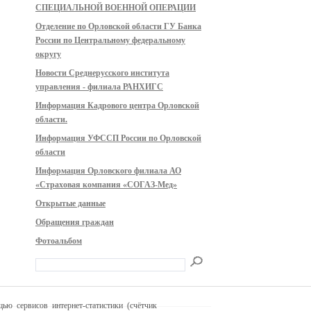
СПЕЦИАЛЬНОЙ ВОЕННОЙ ОПЕРАЦИИ
Отделение по Орловской области ГУ Банка
России по Центральному федеральному
округу
Новости Среднерусского института
управления - филиала РАНХИГС
Информация Кадрового центра Орловской
области.
Информация УФССП России по Орловской
области
Информация Орловского филиала АО
«Страховая компания «СОГАЗ-Мед»
Открытые данные
Обращения граждан
Фотоальбом
ью сервисов интернет-статистики (счётчик