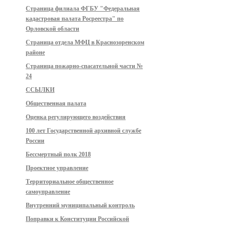
Страница филиала ФГБУ "Федеральная
кадастровая палата Росреестра" по
Орловской области
Страница отдела МФЦ в Краснозоренском
районе
Страница пожарно-спасательной части №
24
ССЫЛКИ
Общественная палата
Оценка регулирующего воздействия
100 лет Государственной архивной службе
России
Бессмертный полк 2018
Проектное управление
Территориальное общественное
самоуправление
Внутренний муниципальный контроль
Поправки к Конституции Российской